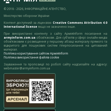
© 2018 - 2026, ІНФОРМАЦІЙНЕ АГЕНТСТВО,
Міністерство оборони України
Контент доступний за ліцензією
Creative Commons Attribution 4.0
International license
якщо не зазначено інше.
При використанні контенту з сайту АрміяInform посилання на
armyinform.com.ua
обов’язкове. Для суб’єктів у сфері онлайн-медіа
обов’язковим є розміщення у першому абзаці матеріалу прямого та
відкритого для пошукових систем гіперпосилання на цитований
матеріал.
Політика користування сайтом АрміяInform
Політика використання файлів cookie
Зауваження та пропозиції по роботі сайту надсилайте на адресу:
webmaster@armyinform.com.ua