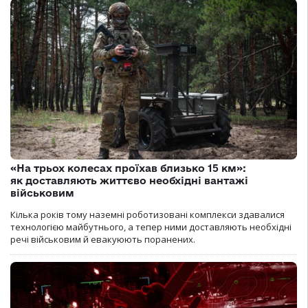
«На трьох колесах проїхав близько 15 км»:
як доставляють життєво необхідні вантажі
військовим
Кілька років тому наземні роботизовані комплекси здавалися
технологією майбутнього, а тепер ними доставляють необхідні
речі військовим й евакуюють поранених.