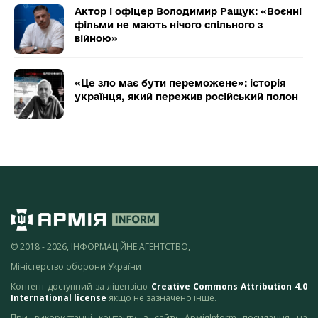
Актор і офіцер Володимир Ращук: «Воєнні
фільми не мають нічого спільного з
війною»
«Це зло має бути переможене»: історія
українця, який пережив російський полон
© 2018 - 2026, ІНФОРМАЦІЙНЕ АГЕНТСТВО,
Міністерство оборони України
Контент доступний за ліцензією
Creative Commons Attribution 4.0
International license
якщо не зазначено інше.
При використанні контенту з сайту АрміяInform посилання на