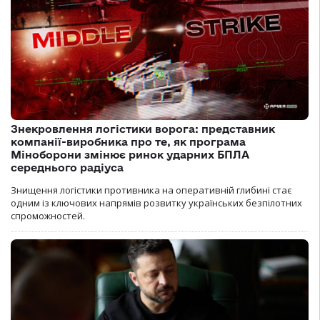
Знекровлення логістики ворога: представник
компанії-виробника про те, як програма
Міноборони змінює ринок ударних БПЛА
середнього радіуса
Знищення логістики противника на оперативній глибині стає
одним із ключових напрямів розвитку українських безпілотних
спроможностей.