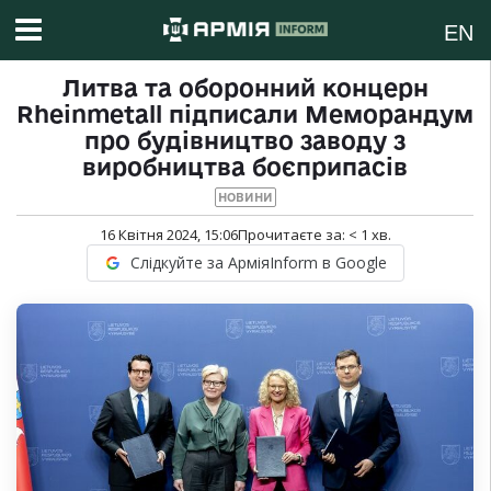
EN
Литва та оборонний концерн
Rheinmetall підписали Меморандум
про будівництво заводу з
виробництва боєприпасів
НОВИНИ
16 Квітня 2024, 15:06
Прочитаєте за:
< 1
хв.
Слідкуйте за АрміяInform в Google