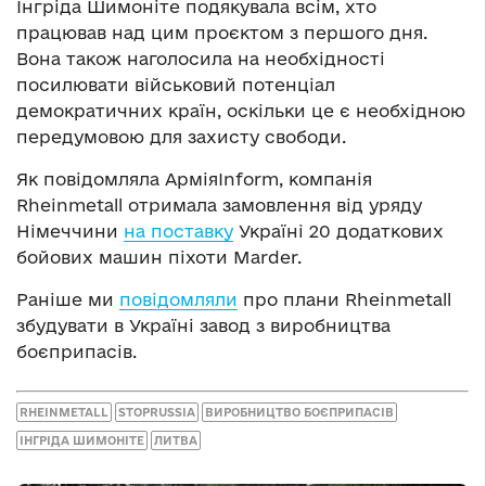
Інгріда Шимоніте подякувала всім, хто
працював над цим проєктом з першого дня.
Вона також наголосила на необхідності
посилювати військовий потенціал
демократичних країн, оскільки це є необхідною
передумовою для захисту свободи.
Як повідомляла АрміяInform, компанія
Rheinmetall отримала замовлення від уряду
Німеччини
на поставку
Україні 20 додаткових
бойових машин піхоти Marder.
Раніше ми
повідомляли
про плани Rheinmetall
збудувати в Україні завод з виробництва
боєприпасів.
RHEINMETALL
STOPRUSSIA
ВИРОБНИЦТВО БОЄПРИПАСІВ
ІНГРІДА ШИМОНІТЕ
ЛИТВА