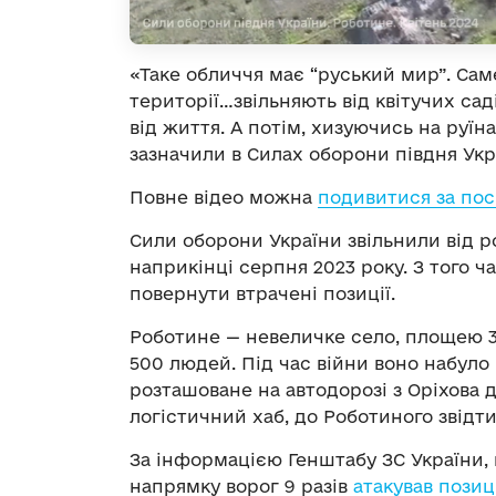
«Таке обличчя має “руський мир”. Саме
території…звільняють від квітучих саді
від життя. А потім, хизуючись на руїна
зазначили в Силах оборони півдня Укр
Повне відео можна
подивитися за по
Сили оборони України звільнили від р
наприкінці серпня 2023 року. З того 
повернути втрачені позиції.
Роботине — невеличке село, площею 3 
500 людей. Під час війни воно набуло
розташоване на автодорозі з Оріхова 
логістичний хаб, до Роботиного звідт
За інформацією Генштабу ЗС України,
напрямку ворог 9 разів
атакував позиц