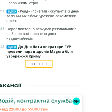
Запоріжжям: стрім
:51
«Рейд» «привітав» окупантів із днем
ВІДЕО
залізничних військ: уражено локомотиви
росіян
:38
Ворог повторно атакував рятувальників
на Запоріжжі: поранено двох
надзвичайників
:22
До Дня Ялти оператори ГУР
ВІДЕО
провели парад дронів Magura біля
узбережжя Криму
ВСІ НОВИНИ
АКАНСІЇ
Водій, контрактна служба
від 22000 до 55000 грн