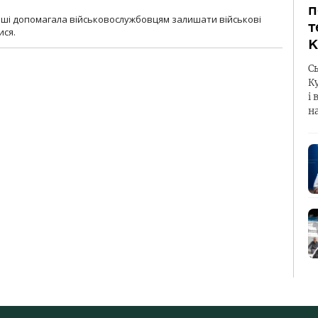
п
роші допомагала військовослужбовцям залишати військові
т
ися.
К
С
К
і 
н