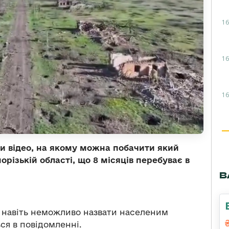
16
16
16
ли відео, на якому можна побачити який
орізькій області, що 8 місяців перебуває в
В
е навіть неможливо назвати населеним
ся в повідомленні.