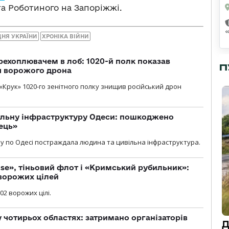
а Роботиного на Запоріжжі.
ДНЯ УКРАЇНИ
ХРОНІКА ВІЙНИ
рехоплювачем в лоб: 1020-й полк показав
П
я ворожого дрона
«Крук» 1020-го зенітного полку знищив російський дрон
вільну інфраструктуру Одеси: пошкоджено
ець»
у по Одесі постраждала людина та цивільна інфраструктура.
se», тіньовий флот і «Кримський рубильник»:
ворожих цілей
02 ворожих цілі.
у чотирьох областях: затримано організаторів
Д