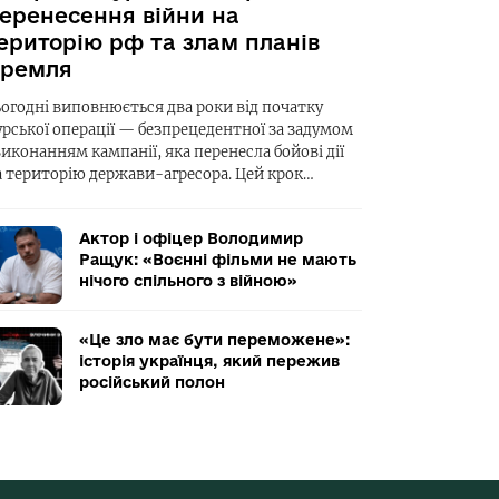
еренесення війни на
ериторію рф та злам планів
ремля
ьогодні виповнюється два роки від початку
урської операції — безпрецедентної за задумом
виконанням кампанії, яка перенесла бойові дії
а територію держави-агресора. Цей крок…
Актор і офіцер Володимир
Ращук: «Воєнні фільми не мають
нічого спільного з війною»
«Це зло має бути переможене»:
історія українця, який пережив
російський полон