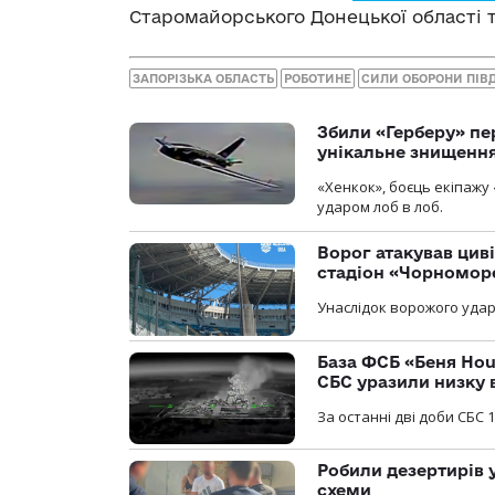
Старомайорського Донецької області т
ЗАПОРІЗЬКА ОБЛАСТЬ
РОБОТИНЕ
СИЛИ ОБОРОНИ ПІВ
Збили «Герберу» пе
унікальне знищенн
«Хенкок», боєць екіпажу 
ударом лоб в лоб.
Ворог атакував ци
стадіон «Чорномор
Унаслідок ворожого удар
База ФСБ «Беня Hou
СБС уразили низку 
За останні дві доби СБС 1
Робили дезертирів 
схеми