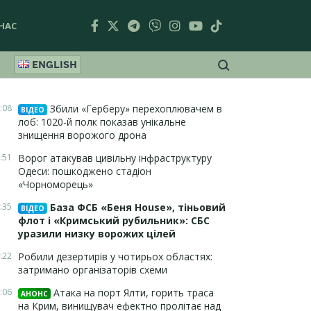
НАС
ENGLISH
:08
Збили «Герберу» перехоплювачем в
ВІДЕО
лоб: 1020-й полк показав унікальне
знищення ворожого дрона
:51
Ворог атакував цивільну інфраструктуру
Одеси: пошкоджено стадіон
«Чорноморець»
:35
База ФСБ «Беня House», тіньовий
ВІДЕО
флот і «Кримський рубильник»: СБС
уразили низку ворожих цілей
:22
Робили дезертирів у чотирьох областях:
затримано організаторів схеми
:06
Атака на порт Ялти, горить траса
АНОНС
на Крим, винищувач ефектно пролітає над