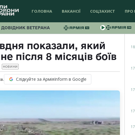
ГОЛОВНА
ВАКАНСІЇ
СОЦЗАХИСТ
ПРО 
ДОВІДНИК ВЕТЕРАНА
вдня показали, який
18
е після 8 місяців боїв
НОВИНИ
17
Слідкуйте за АрміяInform в Google
хв.
17
17
17