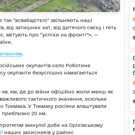
 так “асвабадітєлі” звільняють наші
в, від затишних хат, від дитячого сміху і геть
х, звітують про “успіхи на фронті”», —
аїни.
силанням
.
осійських окупантів село Роботине
часу окупанти безуспішно намагаються
кв. км, де до війни офіційно жили менш як
 важливого тактичного значення, оскільки
до Токмака. У Токмаку росіяни влаштували
и приблизно 20 км.
 протягом минулої доби на Оріхівському
ії
наших захисників у районі