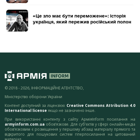
«Це зло має бути переможене»: історія
українця, який пережив російський полон
© 2018 - 2026, ІНФОРМАЦІЙНЕ АГЕНТСТВО,
Міністерство оборони України
Контент доступний за ліцензією
Creative Commons Attribution 4.0
International license
якщо не зазначено інше.
При використанні контенту з сайту АрміяInform посилання на
armyinform.com.ua
обов’язкове. Для суб’єктів у сфері онлайн-медіа
обов’язковим є розміщення у першому абзаці матеріалу прямого та
відкритого для пошукових систем гіперпосилання на цитований
матеріал.