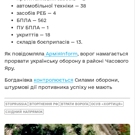
автомобільної техніки — 38
засобів РЕБ — 4
БПЛА — 562
ПУ БПЛА — 1
укриттів — 18
складів боєприпасів — 13.
Як повідомляла
АрміяInform
, ворог намагається
прорвати українську оборону в районі Часового
Яру.
Богданівка
контролюється
Силами оборони,
штурмові дії противника успіху не мають
STOPRUSSIA
ВТОРГНЕННЯ РФ
ВТРАТИ ВОРОГА
ОСУВ «ХОРТИЦЯ»
СХІДНИЙ НАПРЯМОК