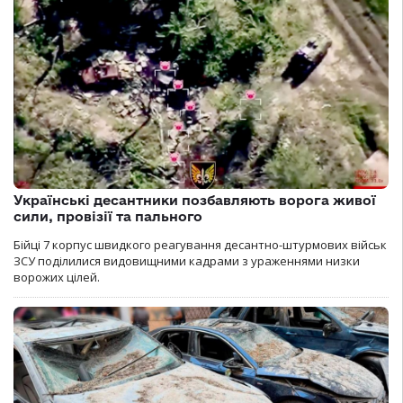
Українські десантники позбавляють ворога живої
сили, провізії та пального
Бійці 7 корпус швидкого реагування десантно-штурмових військ
ЗСУ поділилися видовищними кадрами з ураженнями низки
ворожих цілей.