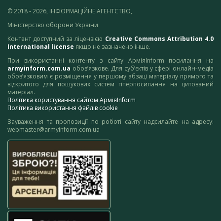
© 2018 - 2026, ІНФОРМАЦІЙНЕ АГЕНТСТВО,
Міністерство оборони України
Контент доступний за ліцензією
Creative Commons Attribution 4.0
International license
якщо не зазначено інше.
При використанні контенту з сайту АрміяInform посилання на
armyinform.com.ua
обов’язкове. Для суб’єктів у сфері онлайн-медіа
обов’язковим є розміщення у першому абзаці матеріалу прямого та
відкритого для пошукових систем гіперпосилання на цитований
матеріал.
Політика користування сайтом АрміяInform
Політика використання файлів cookie
Зауваження та пропозиції по роботі сайту надсилайте на адресу:
webmaster@armyinform.com.ua