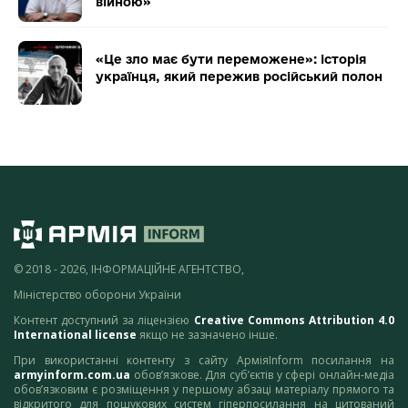
війною»
«Це зло має бути переможене»: історія
українця, який пережив російський полон
© 2018 - 2026, ІНФОРМАЦІЙНЕ АГЕНТСТВО,
Міністерство оборони України
Контент доступний за ліцензією
Creative Commons Attribution 4.0
International license
якщо не зазначено інше.
При використанні контенту з сайту АрміяInform посилання на
armyinform.com.ua
обов’язкове. Для суб’єктів у сфері онлайн-медіа
обов’язковим є розміщення у першому абзаці матеріалу прямого та
відкритого для пошукових систем гіперпосилання на цитований