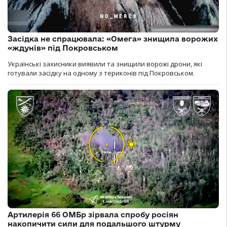
Засідка не спрацювала: «Омега» знищила ворожих
«ждунів» під Покровськом
Українські захисники виявили та знищили ворожі дрони, які
готували засідку на одному з териконів під Покровськом.
Артилерія 66 ОМБр зірвала спробу росіян
накопичити сили для подальшого штурму