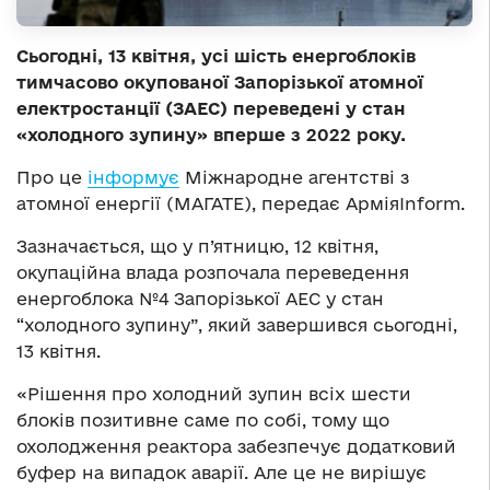
Сьогодні, 13 квітня, усі шість енергоблоків
тимчасово окупованої Запорізької атомної
електростанції (ЗАЕС) переведені у стан
«холодного зупину» вперше з 2022 року.
Про це
інформує
Міжнародне агентстві з
атомної енергії (МАГАТЕ), передає АрміяInform.
Зазначається, що у п’ятницю, 12 квітня,
окупаційна влада розпочала переведення
енергоблока №4 Запорізької АЕС у стан
“холодного зупину”, який завершився сьогодні,
13 квітня.
«Рішення про холодний зупин всіх шести
блоків позитивне саме по собі, тому що
охолодження реактора забезпечує додатковий
буфер на випадок аварії. Але це не вирішує