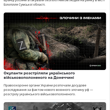
Білопілля Сумської області.
Окупанти розстріляли українського
військовополоненого на Донеччині
Правоохоронні органи України розпочали досудове
розслідування за фактом нового воєнного злочину рф —
розстрілу українського військовополоненого.