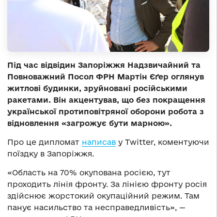
Під час відвідин Запоріжжя Надзвичайний та
Повноважний Посол ФРН Мартін Єґер оглянув
житлові будинки, зруйновані російськими
ракетами. Він акцентував, що без покращення
української протиповітряної оборони робота з
відновлення «загрожує бути марною».
Про це дипломат
написав
у Тwitter, коментуючи
поїздку в Запоріжжя.
«Область на 70% окупована росією, тут
проходить лінія фронту. За лінією фронту росія
здійснює жорстокий окупаційний режим. Там
панує насильство та несправедливість», —