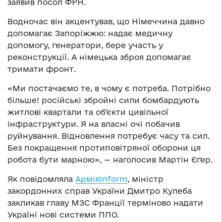
заявив посол ФРН.
Водночас він акцентував, що Німеччина давно
допомагає Запоріжжю: надає медичну
допомогу, генератори, бере участь у
реконструкції. А німецька зброя допомагає
тримати фронт.
«Ми постачаємо те, в чому є потреба. Потрібно
більше! російські збройні сили бомбардують
житлові квартали та об’єкти цивільної
інфраструктури. Я на власні очі побачив
руйнування. Відновлення потребує часу та сил.
Без покращення протиповітряної оборони ця
робота бути марною», — наголосив Мартін Єґер.
Як повідомляла
АрміяInform
, міністр
закордонних справ України Дмитро Кулеба
закликав главу МЗС Франції терміново надати
Україні нові системи ППО.