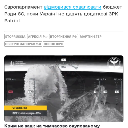
Європарламент
відмовився схвалювати
бюджет
Ради ЄС, поки Україні не дадуть додаткові ЗРК
Patriot.
STOPRUSSIA
АГРЕСІЯ РФ
ВТОРГНЕННЯ РФ
МАРТІН ЄГЕР
ОБСТРІЛ ЗАПОРІЖЖЯ
ПОСОЛ ФРН
Крим не ваш: на тимчасово окупованому