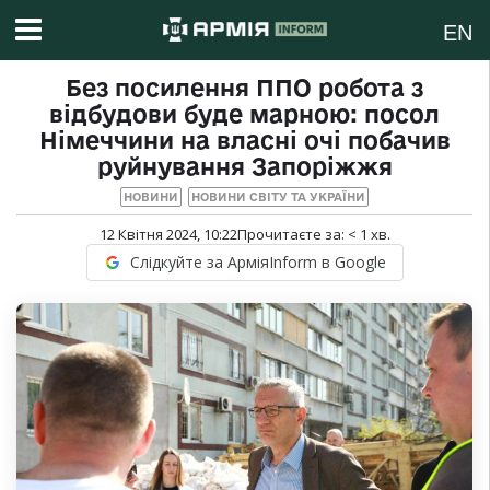
EN
Без посилення ППО робота з
відбудови буде марною: посол
Німеччини на власні очі побачив
руйнування Запоріжжя
НОВИНИ
НОВИНИ СВІТУ ТА УКРАЇНИ
12 Квітня 2024, 10:22
Прочитаєте за:
< 1
хв.
Слідкуйте за АрміяInform в Google