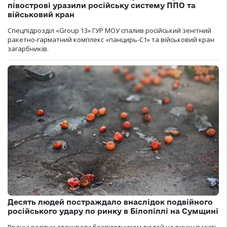
півострові уразили російську систему ППО та
військовий кран
Спецпідрозділ «Group 13» ГУР МОУ спалив російський зенітний
ракетно-гарматний комплекс «панцирь-С1» та військовий кран
загарбників.
Десять людей постраждало внаслідок подвійного
російського удару по ринку в Білопіллі на Сумщині
Вранці росіяни атакували безпілотником людей на ринку в місті