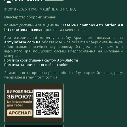
© 2018 - 2026, ІНФОРМАЦІЙНЕ АГЕНТСТВО,
Міністерство оборони України
Контент доступний за ліцензією
Creative Commons Attribution 4.0
International license
якщо не зазначено інше.
При використанні контенту з сайту АрміяInform посилання на
armyinform.com.ua
обов’язкове. Для суб’єктів у сфері онлайн-медіа
обов’язковим є розміщення у першому абзаці матеріалу прямого та
відкритого для пошукових систем гіперпосилання на цитований
матеріал.
Політика користування сайтом АрміяInform
Політика використання файлів cookie
Зауваження та пропозиції по роботі сайту надсилайте на адресу:
webmaster@armyinform.com.ua