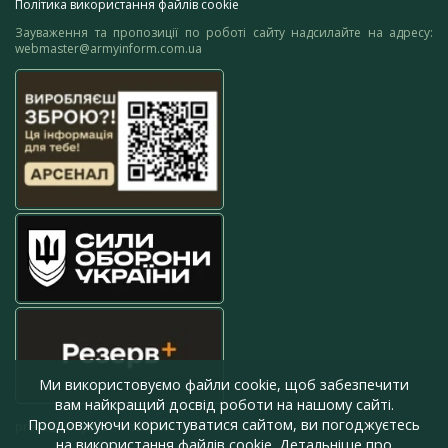
Політика використання файлів cookie
Зауваження та пропозиції по роботі сайту надсилайте на адресу:
webmaster@armyinform.com.ua
Ми використовуємо файли cookie, щоб забезпечити
вам найкращий досвід роботи на нашому сайті.
Продовжуючи користуватися сайтом, ви погоджуєтесь
press@armyinform.com.ua
на використання файлів cookie. Детальніше про