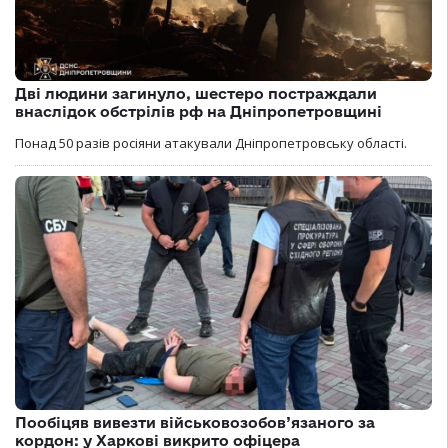
Дві людини загинуло, шестеро постраждали
внаслідок обстрілів рф на Дніпропетровщині
Понад 50 разів росіяни атакували Дніпропетровську області.
Пообіцяв вивезти військовозобов’язаного за
кордон: у Харкові викрито офіцера