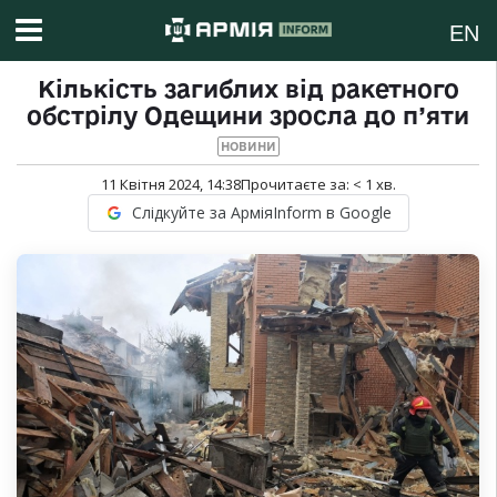
EN
Кількість загиблих від ракетного
обстрілу Одещини зросла до п’яти
НОВИНИ
11 Квітня 2024, 14:38
Прочитаєте за:
< 1
хв.
Слідкуйте за АрміяInform в Google