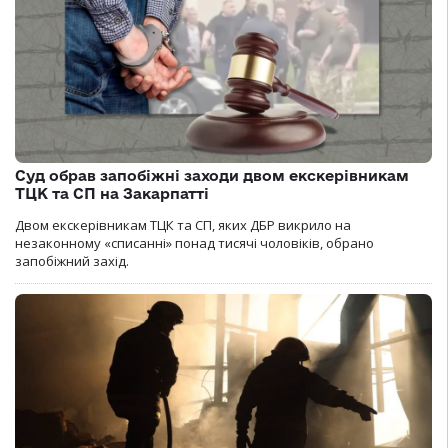
Суд обрав запобіжні заходи двом екскерівникам
ТЦК та СП на Закарпатті
Двом екскерівникам ТЦК та СП, яких ДБР викрило на
незаконному «списанні» понад тисячі чоловіків, обрано
запобіжний захід.