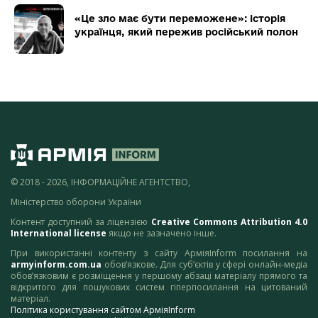
«Це зло має бути переможене»: історія
українця, який пережив російський полон
© 2018 - 2026, ІНФОРМАЦІЙНЕ АГЕНТСТВО,
Міністерство оборони України
Контент доступний за ліцензією
Creative Commons Attribution 4.0
International license
якщо не зазначено інше.
При використанні контенту з сайту АрміяInform посилання на
armyinform.com.ua
обов’язкове. Для суб’єктів у сфері онлайн-медіа
обов’язковим є розміщення у першому абзаці матеріалу прямого та
відкритого для пошукових систем гіперпосилання на цитований
матеріал.
Політика користування сайтом АрміяInform