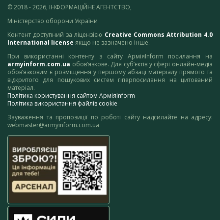
© 2018 - 2026, ІНФОРМАЦІЙНЕ АГЕНТСТВО,
Міністерство оборони України
Контент доступний за ліцензією
Creative Commons Attribution 4.0
International license
якщо не зазначено інше.
При використанні контенту з сайту АрміяInform посилання на
armyinform.com.ua
обов’язкове. Для суб’єктів у сфері онлайн-медіа
обов’язковим є розміщення у першому абзаці матеріалу прямого та
відкритого для пошукових систем гіперпосилання на цитований
матеріал.
Політика користування сайтом АрміяInform
Політика використання файлів cookie
Зауваження та пропозиції по роботі сайту надсилайте на адресу:
webmaster@armyinform.com.ua