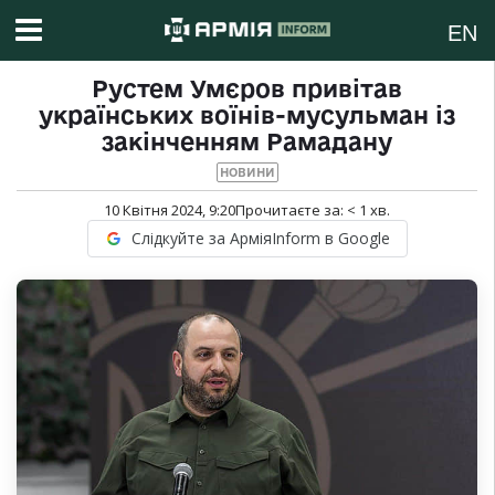
EN
Рустем Умєров привітав
українських воїнів-мусульман із
закінченням Рамадану
НОВИНИ
10 Квітня 2024, 9:20
Прочитаєте за:
< 1
хв.
Слідкуйте за АрміяInform в Google