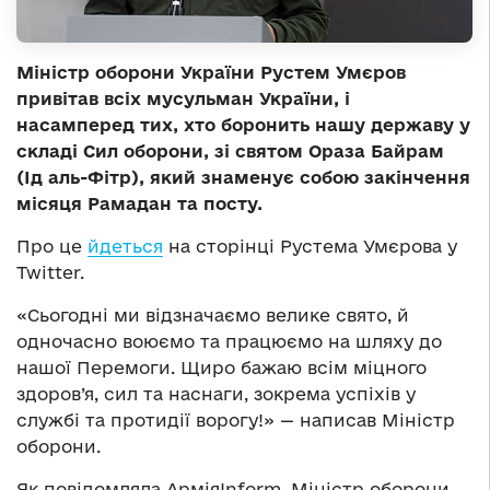
Міністр оборони України Рустем Умєров
привітав всіх мусульман України, і
насамперед тих, хто боронить нашу державу у
складі Сил оборони, зі святом Ораза Байрам
(Ід аль-Фітр), який знаменує собою закінчення
місяця Рамадан та посту.
Про це
йдеться
на сторінці Рустема Умєрова у
Twitter.
«Сьогодні ми відзначаємо велике свято, й
одночасно воюємо та працюємо на шляху до
нашої Перемоги. Щиро бажаю всім міцного
здоров’я, сил та наснаги, зокрема успіхів у
службі та протидії ворогу!» — написав Міністр
оборони.
Як повідомляла АрміяInform, Міністр оборони