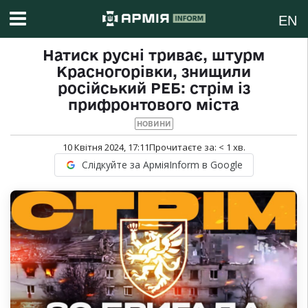
EN
Натиск русні триває, штурм
Красногорівки, знищили
російський РЕБ: стрім із
прифронтового міста
НОВИНИ
10 Квітня 2024, 17:11
Прочитаєте за:
< 1
хв.
Слідкуйте за АрміяInform в Google