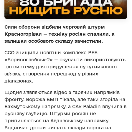
Сили оборони відбили черговий штурм
Красногорівки — техніку росіян спалили, а
залишки особового складу зачистили.
ССО знищили новітній комплекс РЕБ
«Борисоглєбськ-2» — окупанти використовують
цю систему для придушення супутникового
звʼязку, створення перешкод у різних
діапазонах.
Щодня з’являються відео з гарячих напрямків
фронту. Ворожа БМП тікала, але таки згоріла на
Бахмутському напрямку, а САУ Paladin влучила в
русняву гаубицю. Штурми росіян не
припиняються на Авдіївському напрямку.
Водночас дрони нищать склади ворога на