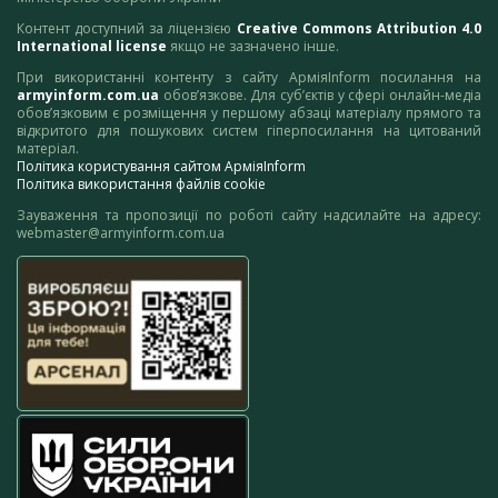
Контент доступний за ліцензією
Creative Commons Attribution 4.0
International license
якщо не зазначено інше.
При використанні контенту з сайту АрміяInform посилання на
armyinform.com.ua
обов’язкове. Для суб’єктів у сфері онлайн-медіа
обов’язковим є розміщення у першому абзаці матеріалу прямого та
відкритого для пошукових систем гіперпосилання на цитований
матеріал.
Політика користування сайтом АрміяInform
Політика використання файлів cookie
Зауваження та пропозиції по роботі сайту надсилайте на адресу:
webmaster@armyinform.com.ua