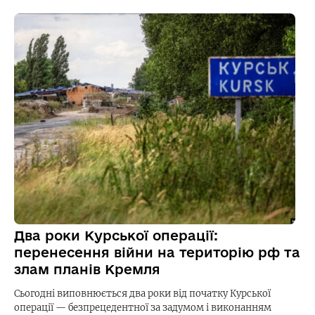
Два роки Курської операції:
перенесення війни на територію рф та
злам планів Кремля
Сьогодні виповнюється два роки від початку Курської
операції — безпрецедентної за задумом і виконанням