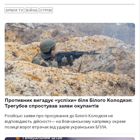
АРМІЯ TV
ВІЙНА
СТРІМ
Противник вигадує «успіхи» біля Білого Колодязя:
Трегубов спростував заяви окупантів
Російські заяви про просування до Білого Колодязя не
відповідають дійсності— на Вовчанському напрямку окремі
позиції ворог втрачає від ударів українських БПЛА.