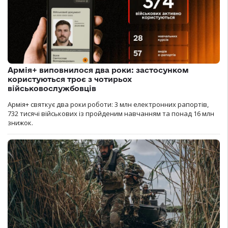
Армія+ виповнилося два роки: застосунком
користуються троє з чотирьох
військовослужбовців
Армія+ святкує два роки роботи: 3 млн електронних рапортів,
732 тисячі військових із пройденим навчанням та понад 16 млн
знижок.