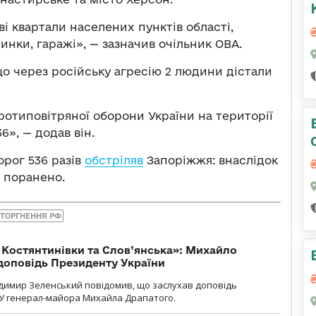
ві квартали населених пунктів області,
нки, гаражі», — зазначив очільник ОВА.
о через російську агресію 2 людини дістали
протиповітряної оборони України на території
6», — додав він.
орог 536 разів
обстріляв
Запоріжжя: внаслідок
— поранено.
ТОРГНЕННЯ РФ
т Костянтинівки та Слов’янська»: Михайло
доповідь Президенту України
димир Зеленський повідомив, що заслухав доповідь
У генерал-майора Михайла Драпатого.