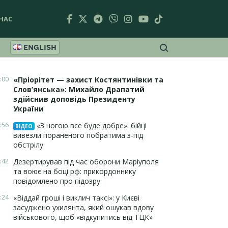
НАС
ENGLISH
:00
«Пріорітет — захист Костянтинівки та
Слов’янська»: Михайло Драпатий
здійснив доповідь Президенту
України
:56
«З ногою все буде добре»: бійці
ВІДЕО
вивезли пораненого побратима з-під
обстрілу
:42
Дезертирував під час оборони Маріуполя
та воює на боці рф: прикордоннику
повідомлено про підозру
:24
«Віддай гроші і виклич таксі»: у Києві
засуджено ухилянта, який ошукав вдову
військового, щоб «відкупитись від ТЦК»