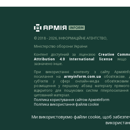
© 2018 - 2026, ІНФОРМАЦІЙНЕ АГЕНТСТВО,
Міністерство оборони України
Контент доступний за ліцензією
Creative Comm
Attribution 4.0 International license
якщо 
зазначено інше.
При використанні контенту з сайту АрміяInf
посилання на
armyinform.com.ua
обов’язкове. 
суб’єктів у сфері онлайн-медіа обов’язкови
розміщення у першому абзаці матеріалу прямого
відкритого для пошукових систем гіперпосилання
цитований матеріал.
Політика користування сайтом АрміяInform
Політика використання файлів cookie
Зауваження та пропозиції по роботі сайту надсилайте
Ми використовуємо файли cookie, щоб забезпе
адресу:
webmaster@armyinform.com.ua
використанн