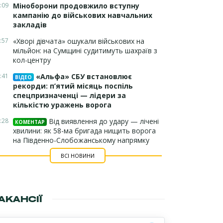
:09
Міноборони продовжило вступну
кампанію до військових навчальних
закладів
:57
«Хворі дівчата» ошукали військових на
мільйон: на Сумщині судитимуть шахраїв з
кол-центру
:41
«Альфа» СБУ встановлює
ВІДЕО
рекорди: п’ятий місяць поспіль
спецпризначенці — лідери за
кількістю уражень ворога
:28
Від виявлення до удару — лічені
КОМЕНТАР
хвилини: як 58-ма бригада нищить ворога
на Південно-Слобожанському напрямку
ВСІ НОВИНИ
АКАНСІЇ