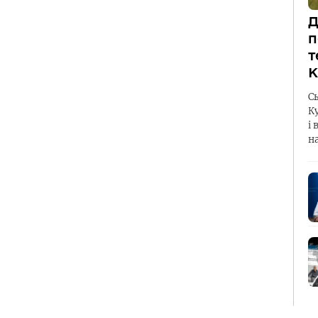
Д
п
т
К
С
К
і 
н