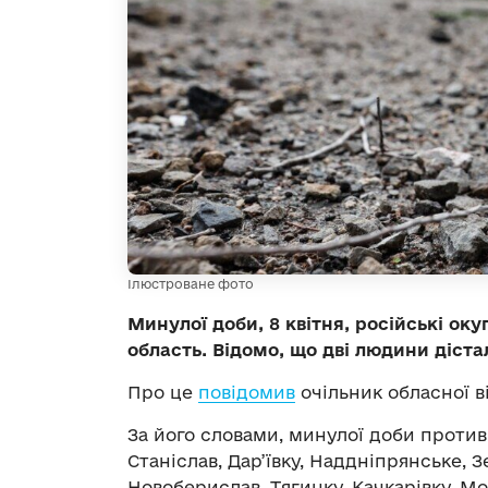
Ілюстроване фото
Минулої доби, 8 квітня, російські ок
область. Відомо, що дві людини діст
Про це
повідомив
очільник обласної в
За його словами, минулої доби противн
Станіслав, Дар’ївку, Наддніпрянське, З
Новоберислав, Тягинку, Качкарівку, М