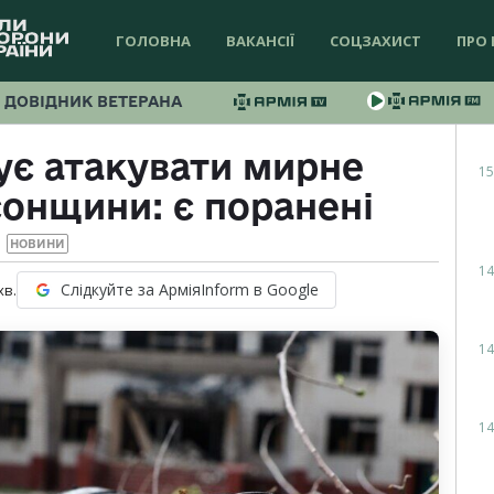
ГОЛОВНА
ВАКАНСІЇ
СОЦЗАХИСТ
ПРО 
ДОВІДНИК ВЕТЕРАНА
ує атакувати мирне
15
онщини: є поранені
НОВИНИ
14
Слідкуйте за АрміяInform в Google
хв.
14
14