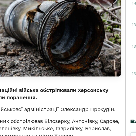
14
13
13
13
упаційні війська обстрілювали Херсонську
али поранення.
ійськової адміністрації Олександр Прокудін.
В
ик обстрілював Білозерку, Антонівку, Садове,
еленівку, Микільське, Гаврилівку, Берислав,
онастирське та місто Херсон.