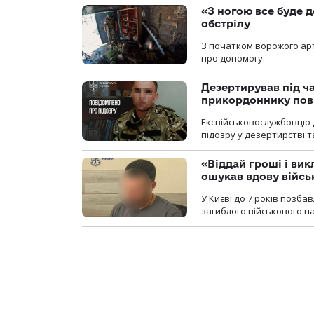
«З ногою все буде д
обстрілу
З початком ворожого арт
про допомогу.
Дезертирував під ч
прикордоннику пов
Ексвійськовослужбовцю 
підозру у дезертирстві т
«Віддай гроші і вик
ошукав вдову війсь
У Києві до 7 років позб
загиблого військового на