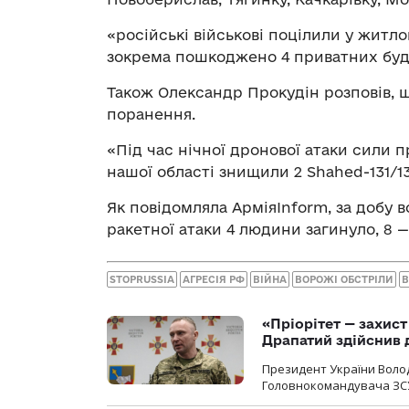
«російські військові поцілили у житло
зокрема пошкоджено 4 приватних буди
Також Олександр Прокудін розповів, щ
поранення.
«Під час нічної дронової атаки сили 
нашої області знищили 2 Shahed-131/13
Як повідомляла АрміяInform, за добу в
ракетної атаки 4 людини загинуло, 8 
STOPRUSSIA
АГРЕСІЯ РФ
ВІЙНА
ВОРОЖІ ОБСТРІЛИ
В
«Пріорітет — захис
Драпатий здійснив 
Президент України Воло
Головнокомандувача ЗС