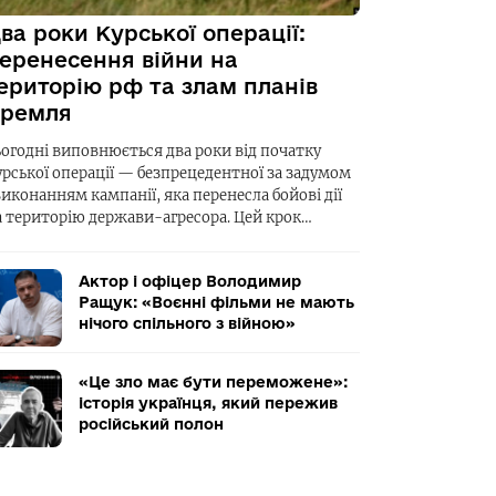
ва роки Курської операції:
еренесення війни на
ериторію рф та злам планів
ремля
ьогодні виповнюється два роки від початку
урської операції — безпрецедентної за задумом
виконанням кампанії, яка перенесла бойові дії
а територію держави-агресора. Цей крок…
Актор і офіцер Володимир
Ращук: «Воєнні фільми не мають
нічого спільного з війною»
«Це зло має бути переможене»:
історія українця, який пережив
російський полон