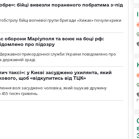
обре»: бійці вивезли пораненого побратима з-під
обстрілу бійці вогневої групи бригади «Хижак» почули крики
ас оборони Маріуполя та воює на боці рф:
ідомлено про підозру
Державної прикордонної служби України повідомлено про
а державній зраді.
лич таксі»: у Києві засуджено ухилянта, який
кового, щоб «відкупитись від ТЦК»
авлення волі засуджено чоловіка, який ошукав дружину
 455 тисяч гривень.
г