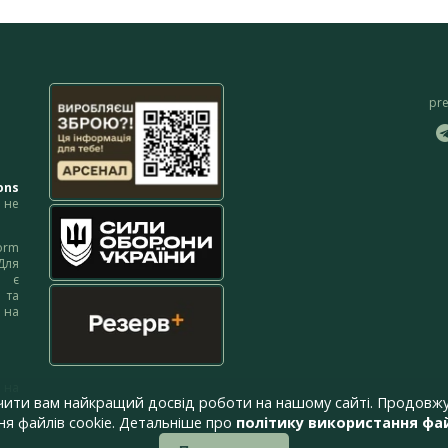
pr
ons
не
orm
Для
м є
 та
 на
 на
чити вам найкращий досвід роботи на нашому сайті. Продовжу
я файлів cookie. Детальніше про
політику використання фай