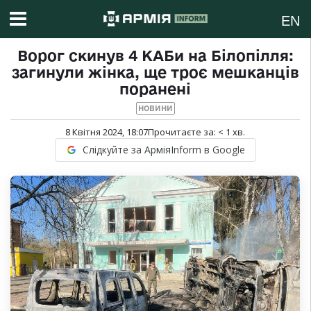
EN
Ворог скинув 4 КАБи на Білопілля:
загинули жінка, ще троє мешканців
поранені
НОВИНИ
8 Квітня 2024, 18:07
Прочитаєте за:
< 1
хв.
Слідкуйте за АрміяInform в Google