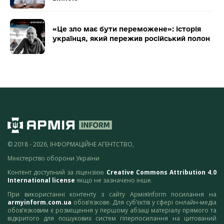
«Це зло має бути переможене»: історія
українця, який пережив російський полон
© 2018 - 2026, ІНФОРМАЦІЙНЕ АГЕНТСТВО,
Міністерство оборони України
Контент доступний за ліцензією
Creative Commons Attribution 4.0
International license
якщо не зазначено інше.
При використанні контенту з сайту АрміяInform посилання на
armyinform.com.ua
обов’язкове. Для суб’єктів у сфері онлайн-медіа
обов’язковим є розміщення у першому абзаці матеріалу прямого та
відкритого для пошукових систем гіперпосилання на цитований