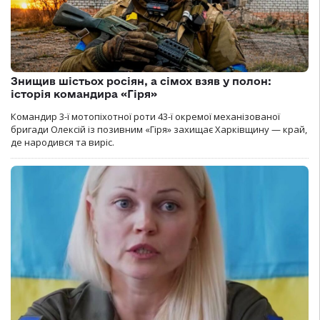
Знищив шістьох росіян, а сімох взяв у полон:
історія командира «Гіря»
Командир 3-ї мотопіхотної роти 43-ї окремої механізованої
бригади Олексій із позивним «Гіря» захищає Харківщину — край,
де народився та виріс.