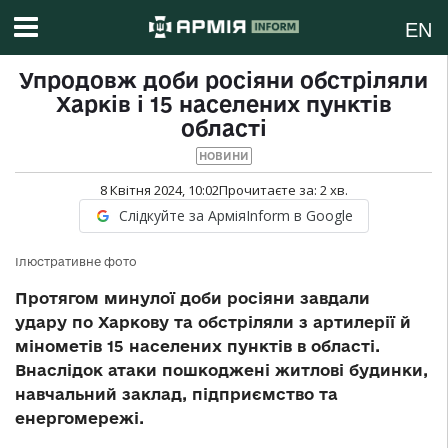
EN
Упродовж доби росіяни обстріляли
Харків і 15 населених пунктів
області
НОВИНИ
8 Квітня 2024, 10:02
Прочитаєте за:
2
хв.
Слідкуйте за АрміяInform в Google
Ілюстративне фото
Протягом минулої доби росіяни завдали
удару по Харкову та обстріляли з артилерії й
мінометів 15 населених пунктів в області.
Внаслідок атаки пошкоджені житлові будинки,
навчальний заклад, підприємство та
енергомережі.