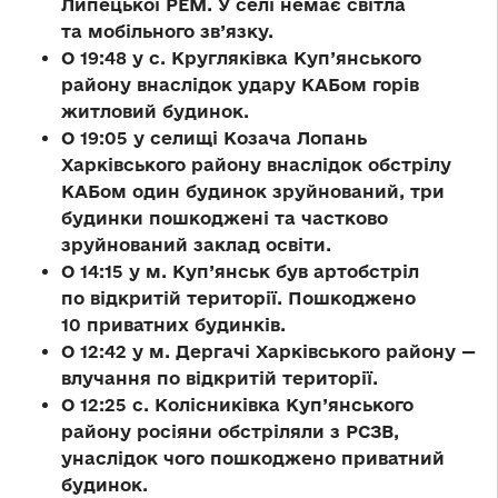
Липецької РЕМ. У селі немає світла
та мобільного зв’язку.
О 19:48 у с. Кругляківка Куп’янського
району внаслідок удару КАБом горів
житловий будинок.
О 19:05 у селищі Козача Лопань
Харківського району внаслідок обстрілу
КАБом один будинок зруйнований, три
будинки пошкоджені та частково
зруйнований заклад освіти.
О 14:15 у м. Куп’янськ був артобстріл
по відкритій території. Пошкоджено
10 приватних будинків.
О 12:42 у м. Дергачі Харківського району —
влучання по відкритій території.
О 12:25 с. Колісниківка Куп’янського
району росіяни обстріляли з РСЗВ,
унаслідок чого пошкоджено приватний
будинок.