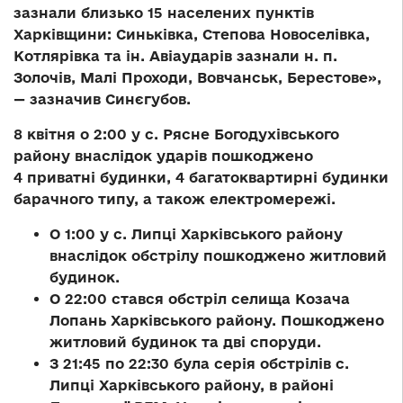
зазнали близько 15 населених пунктів
Харківщини: Синьківка, Степова Новоселівка,
Котлярівка та ін. Авіаударів зазнали н. п.
Золочів, Малі Проходи, Вовчанськ, Берестове»,
— зазначив Синєгубов.
8 квітня о 2:00 у с. Рясне Богодухівського
району внаслідок ударів пошкоджено
4 приватні будинки, 4 багатоквартирні будинки
барачного типу, а також електромережі.
О 1:00 у с. Липці Харківського району
внаслідок обстрілу пошкоджено житловий
будинок.
О 22:00 стався обстріл селища Козача
Лопань Харківського району. Пошкоджено
житловий будинок та дві споруди.
З 21:45 по 22:30 була серія обстрілів с.
Липці Харківського району, в районі