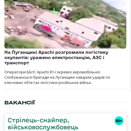
На Луганщині Apachi розгромили логістику
окупантів: уражено електростанцію, АЗС і
транспорт
Оператори ББпС Apachi 81-ї окремої аеромобільної
Слобожанської бригади на Луганщині завдали ударів по
ключових об’єктах логістики російських військ.
ВАКАНСІЇ
Стрілець-снайпер,
військовослужбовець