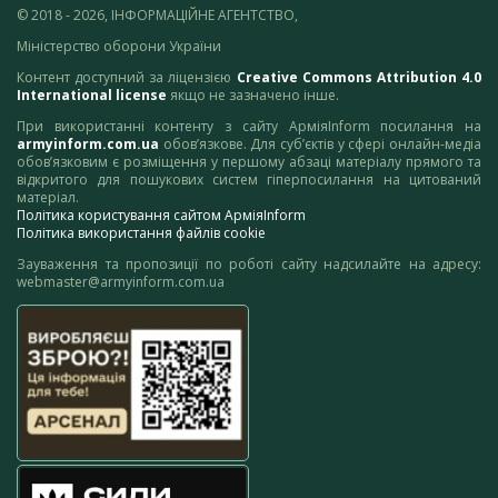
© 2018 - 2026, ІНФОРМАЦІЙНЕ АГЕНТСТВО,
Міністерство оборони України
Контент доступний за ліцензією
Creative Commons Attribution 4.0
International license
якщо не зазначено інше.
При використанні контенту з сайту АрміяInform посилання на
armyinform.com.ua
обов’язкове. Для суб’єктів у сфері онлайн-медіа
обов’язковим є розміщення у першому абзаці матеріалу прямого та
відкритого для пошукових систем гіперпосилання на цитований
матеріал.
Політика користування сайтом АрміяInform
Політика використання файлів cookie
Зауваження та пропозиції по роботі сайту надсилайте на адресу:
webmaster@armyinform.com.ua