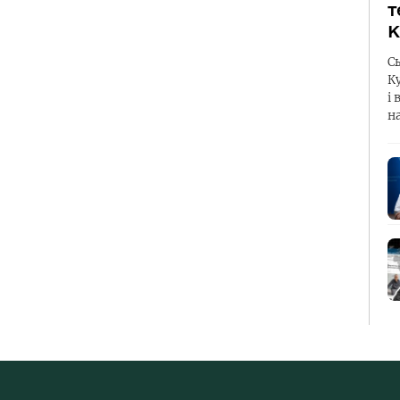
т
К
С
К
і 
н