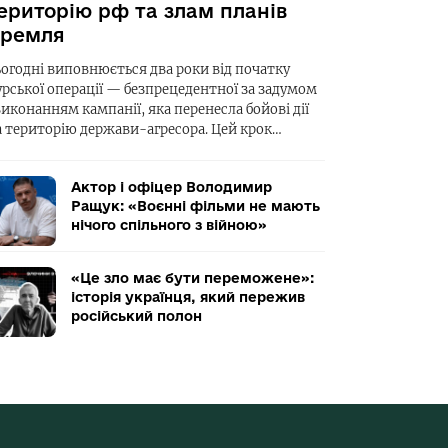
ериторію рф та злам планів
ремля
ьогодні виповнюється два роки від початку
урської операції — безпрецедентної за задумом
виконанням кампанії, яка перенесла бойові дії
а територію держави-агресора. Цей крок…
Актор і офіцер Володимир
Ращук: «Воєнні фільми не мають
нічого спільного з війною»
«Це зло має бути переможене»:
історія українця, який пережив
російський полон