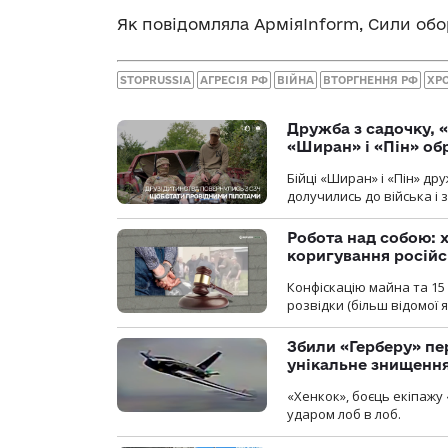
Як повідомляла АрміяInform, Сили об
STOPRUSSIA
АГРЕСІЯ РФ
ВІЙНА
ВТОРГНЕННЯ РФ
ХР
Дружба з садочку, «
«Ширан» і «Пін» о
Бійці «Ширан» і «Пін» др
долучились до війська і 
Робота над собою: х
коригування російс
Конфіскацію майна та 15 
розвідки (більш відомої як
Збили «Герберу» пе
унікальне знищенн
«Хенкок», боєць екіпажу 
ударом лоб в лоб.