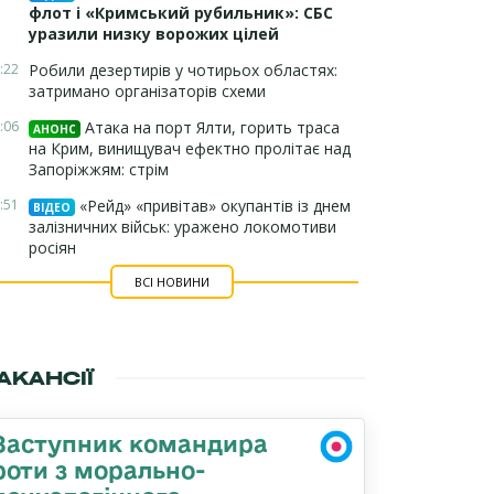
флот і «Кримський рубильник»: СБС
уразили низку ворожих цілей
:22
Робили дезертирів у чотирьох областях:
затримано організаторів схеми
:06
Атака на порт Ялти, горить траса
АНОНС
на Крим, винищувач ефектно пролітає над
Запоріжжям: стрім
:51
«Рейд» «привітав» окупантів із днем
ВІДЕО
залізничних військ: уражено локомотиви
росіян
ВСІ НОВИНИ
АКАНСІЇ
Заступник командира
роти з морально-