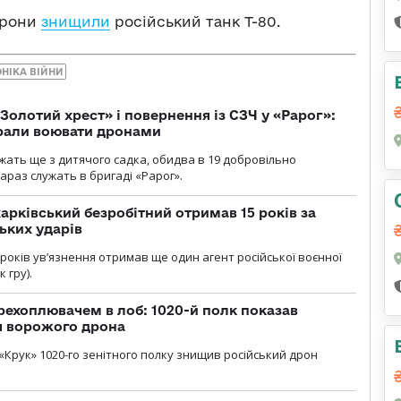
орони
знищили
російський танк Т-80.
ОНІКА ВІЙНИ
Золотий хрест» і повернення із СЗЧ у «Рарог»:
брали воювати дронами
ужать ще з дитячого садка, обидва в 19 добровільно
зараз служать в бригаді «Рарог».
арківський безробітний отримав 15 років за
ьких ударів
років увʼязнення отримав ще один агент російської воєнної
 гру).
рехоплювачем в лоб: 1020-й полк показав
я ворожого дрона
«Крук» 1020-го зенітного полку знищив російський дрон