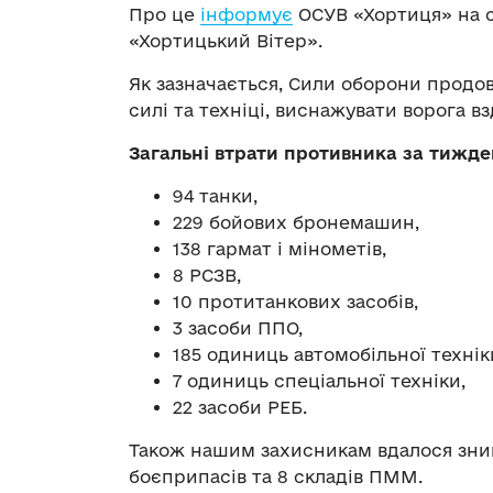
Про це
інформує
ОСУВ «Хортиця» на с
«Хортицький Вітер».
Як зазначається, Сили оборони продо
силі та техніці, виснажувати ворога вз
Загальні втрати противника за тижде
94 танки,
229 бойових бронемашин,
138 гармат і мінометів,
8 РСЗВ,
10 протитанкових засобів,
3 засоби ППО,
185 одиниць автомобільної технік
7 одиниць спеціальної техніки,
22 засоби РЕБ.
Також нашим захисникам вдалося знищ
боєприпасів та 8 складів ПММ.