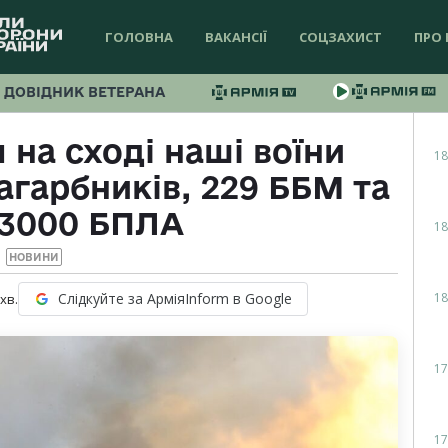
ГОЛОВНА
ВАКАНСІЇ
СОЦЗАХИСТ
ПРО 
ДОВІДНИК ВЕТЕРАНА
на сході наші воїни
18
агарбників, 229 ББМ та
 3000 БПЛА
18
НОВИНИ
18
Слідкуйте за АрміяInform в Google
хв.
17
17