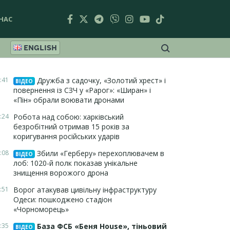
НАС
ENGLISH
:41
Дружба з садочку, «Золотий хрест» і
ВІДЕО
повернення із СЗЧ у «Рарог»: «Ширан» і
«Пін» обрали воювати дронами
:24
Робота над собою: харківський
безробітний отримав 15 років за
коригування російських ударів
:08
Збили «Герберу» перехоплювачем в
ВІДЕО
лоб: 1020-й полк показав унікальне
знищення ворожого дрона
:51
Ворог атакував цивільну інфраструктуру
Одеси: пошкоджено стадіон
«Чорноморець»
:35
База ФСБ «Беня House», тіньовий
ВІДЕО