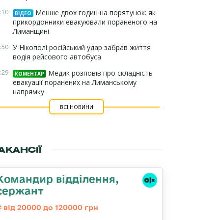
:10
Менше двох годин на порятунок: як
ВІДЕО
прикордонники евакуювали пораненого на
Лиманщині
:50
У Нікополі російський удар забрав життя
водія рейсового автобуса
:29
Медик розповів про складність
КОМЕНТАР
евакуації поранених на Лиманському
напрямку
ВСІ НОВИНИ
АКАНСІЇ
Командир відділення,
сержант
від 20000 до 120000 грн