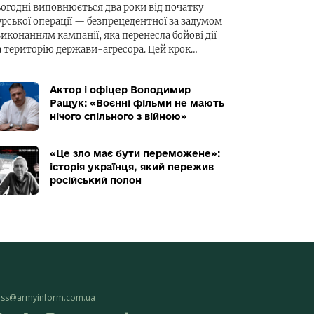
ьогодні виповнюється два роки від початку
урської операції — безпрецедентної за задумом
виконанням кампанії, яка перенесла бойові дії
а територію держави-агресора. Цей крок…
Актор і офіцер Володимир
Ращук: «Воєнні фільми не мають
нічого спільного з війною»
«Це зло має бути переможене»:
історія українця, який пережив
російський полон
ess@armyinform.com.ua