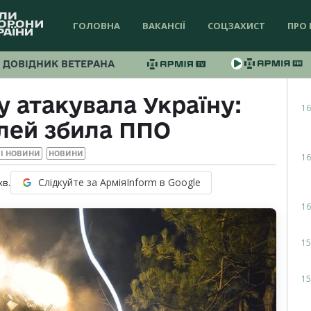
ГОЛОВНА
ВАКАНСІЇ
СОЦЗАХИСТ
ПРО 
ДОВІДНИК ВЕТЕРАНА
у атакувала Україну:
16
ілей збила ППО
І НОВИНИ
НОВИНИ
16
Слідкуйте за АрміяInform в Google
хв.
16
15
15