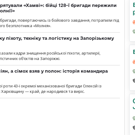
рятували «Хамві»: бійці 128-ї бригади пережили
олнії»
ї бригади, повертаючись із бойового завдання, потрапили під
ого безпілотника «Молнія».
у піхоту, техніку та логістику на Запорізькому
азали кадри знищення російської піхоти, артилерії,
гістичних об’єктів на Запоріжжі.
ян, а сімох взяв у полон: історія командира
ї роти 43-ї окремої механізованої бригади Олексій із
 Харківщину — край, де народився та виріс.