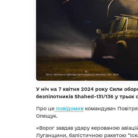
У ніч на 7 квітня 2024 року Сили обо
безпілотників Shahed-131/136 у трьох 
Про це
повідомив
командувач Повітря
Олещук.
«Ворог завдав удару керованою авіаці
Луганщини, балістичною ракетою “Іск