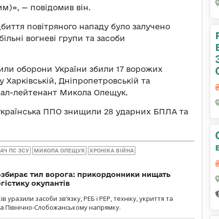
им)», — повідомив він.
дбиття повітряного нападу було залучено
обільні вогневі групи та засоби
Сили оборони України збили 17 ворожих
у Харківській, Дніпропетровській та
ерал-лейтенант Микола Олещук.
я українська ППО знищили 28 ударних БПЛА та
АЧ ПС ЗСУ
МИКОЛА ОЛЕЩУК
ХРОНІКА ВІЙНА
озбирає тил ворога: прикордонники нищать
огістику окупантів
 уразили засоби зв’язку, РЕБ і РЕР, техніку, укриття та
на Північно-Слобожанському напрямку.