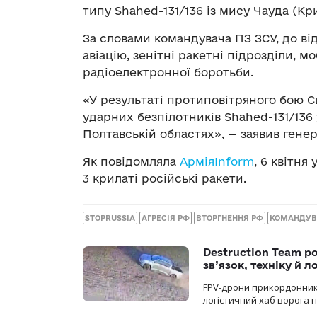
типу Shahed-131/136 із мису Чауда (Кр
За словами командувача ПЗ ЗСУ, до ві
авіацію, зенітні ракетні підрозділи, м
радіоелектронної боротьби.
«У результаті протиповітряного бою 
ударних безпілотників Shahed-131/136 
Полтавській областях», — заявив ген
Як повідомляла
АрміяInform
, 6 квітн
3 крилаті російські ракети.
STOPRUSSIA
АГРЕСІЯ РФ
ВТОРГНЕННЯ РФ
КОМАНДУВ
Destruction Team р
зв’язок, техніку й л
FPV-дрони прикордонників
логістичний хаб ворога 