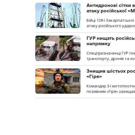
Антидронові сітки в
атаку російської «М
Бійці 128-ї Закарпатсько
атаку російського ударн
ГУР нищать російськ
напрямку
Спецпризначенці ГУР пок
транспорту, дронів та ло
Знищив шістьох росі
«Гіря»
Командир 3-ї мотопіхотно
позивним «Гіря» захищає