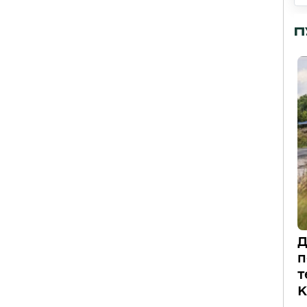
П
Д
п
т
К