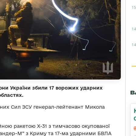
15
14
14
рони України збили 17 ворожих ударних
В
областях.
них Сил ЗСУ генерал-лейтенант Микола
йною ракетою Х-31 з тимчасово окупованої
андер-М” з Криму та 17-ма ударними БВЛА