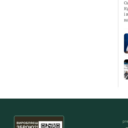
С
К
і 
н
pr