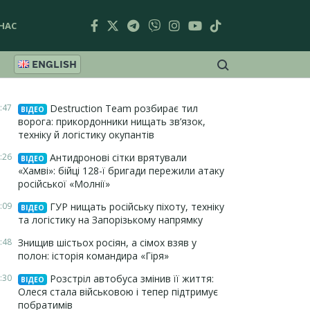
НАС
ENGLISH
:47
Destruction Team розбирає тил
ВІДЕО
ворога: прикордонники нищать зв’язок,
техніку й логістику окупантів
:26
Антидронові сітки врятували
ВІДЕО
«Хамві»: бійці 128-ї бригади пережили атаку
російської «Молнії»
:09
ГУР нищать російську піхоту, техніку
ВІДЕО
та логістику на Запорізькому напрямку
:48
Знищив шістьох росіян, а сімох взяв у
полон: історія командира «Гіря»
:30
Розстріл автобуса змінив її життя:
ВІДЕО
Олеся стала військовою і тепер підтримує
побратимів