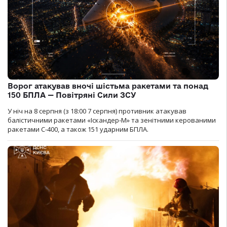
Ворог атакував вночі шістьма ракетами та понад
150 БПЛА — Повітряні Сили ЗСУ
У ніч на 8 серпня (з 18:00 7 серпня) противник атакував
балістичними ракетами «Іскандер-М» та зенітними керованими
ракетами С-400, а також 151 ударним БПЛА.