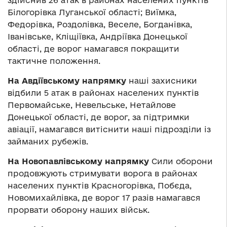
здійснив 26 атак в районах населених пунктів
Білогорівка Луганської області; Виїмка,
Федорівка, Роздолівка, Веселе, Богданівка,
Іванівське, Кліщіївка, Андріївка Донецької
області, де ворог намагався покращити
тактичне положення.
На Авдіївському напрямку
наші захисники
відбили 5 атак в районах населених пунктів
Первомайське, Невельське, Нетайлове
Донецької області, де ворог, за підтримки
авіації, намагався витіснити наші підрозділи із
займаних рубежів.
На Новопавлівському напрямку
Сили оборони
продовжують стримувати ворога в районах
населених пунктів Красногорівка, Побєда,
Новомихайлівка, де ворог 17 разів намагався
прорвати оборону наших військ.