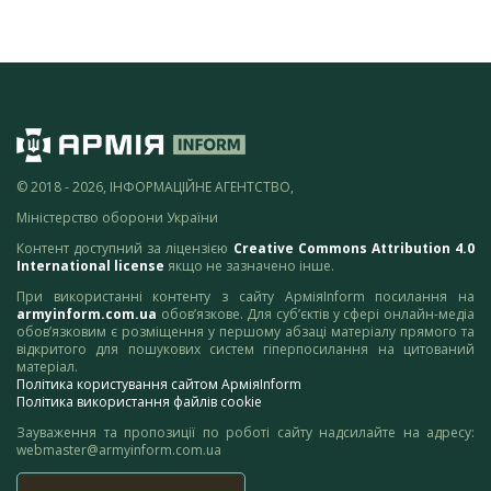
© 2018 - 2026, ІНФОРМАЦІЙНЕ АГЕНТСТВО,
Міністерство оборони України
Контент доступний за ліцензією
Creative Commons Attribution 4.0
International license
якщо не зазначено інше.
При використанні контенту з сайту АрміяInform посилання на
armyinform.com.ua
обов’язкове. Для суб’єктів у сфері онлайн-медіа
обов’язковим є розміщення у першому абзаці матеріалу прямого та
відкритого для пошукових систем гіперпосилання на цитований
матеріал.
Політика користування сайтом АрміяInform
Політика використання файлів cookie
Зауваження та пропозиції по роботі сайту надсилайте на адресу:
webmaster@armyinform.com.ua