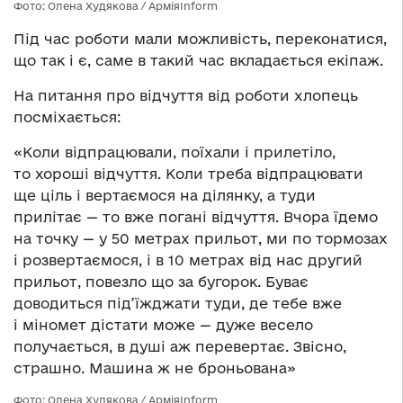
Фото: Олена Худякова / АрміяInform
Під час роботи мали можливість, переконатися,
що так і є, саме в такий час вкладається екіпаж.
На питання про відчуття від роботи хлопець
посміхається:
«Коли відпрацювали, поїхали і прилетіло,
то хороші відчуття. Коли треба відпрацювати
ще ціль і вертаємося на ділянку, а туди
прилітає — то вже погані відчуття. Вчора їдемо
на точку — у 50 метрах прильот, ми по тормозах
і розвертаємося, і в 10 метрах від нас другий
прильот, повезло що за бугорок. Буває
доводиться під’їжджати туди, де тебе вже
і міномет дістати може — дуже весело
получається, в душі аж перевертає. Звісно,
страшно. Машина ж не броньована»
Фото: Олена Худякова / АрміяInform