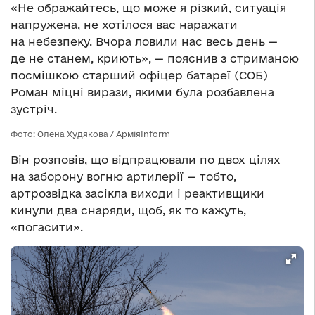
«Не ображайтесь, що може я різкий, ситуація
напружена, не хотілося вас наражати
на небезпеку. Вчора ловили нас весь день —
де не станем, криють», — пояснив з стриманою
посмішкою старший офіцер батареї (СОБ)
Роман міцні вирази, якими була розбавлена
зустріч.
Фото: Олена Худякова / АрміяInform
Він розповів, що відпрацювали по двох цілях
на заборону вогню артилерії — тобто,
артрозвідка засікла виходи і реактивщики
кинули два снаряди, щоб, як то кажуть,
«погасити».