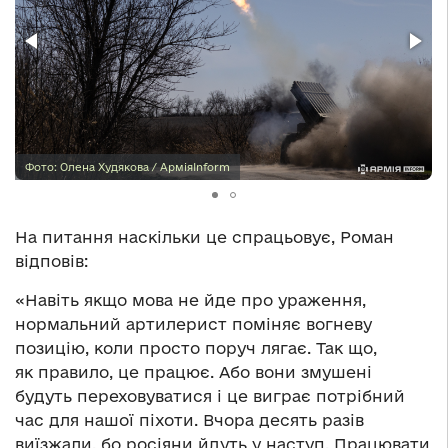
Фото: Олена Худякова / АрміяInform
На питання наскільки це спрацьовує, Роман
відповів:
«Навіть якщо мова не йде про ураження,
нормальний артилерист поміняє вогневу
позицію, коли просто поруч лягає. Так що,
як правило, це працює. Або вони змушені
будуть переховуватися і це виграє потрібний
час для нашої піхоти. Вчора десять разів
виїзжали, бо росіяни йдуть у наступ. Працювати