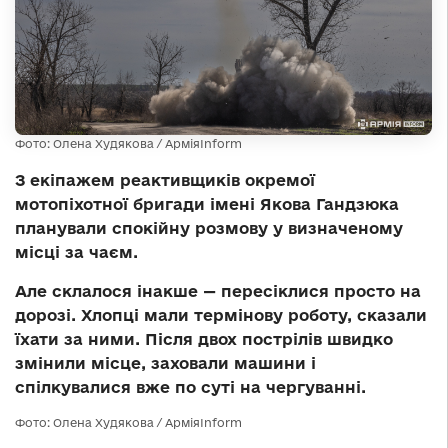
Фото: Олена Худякова / АрміяInform
З екіпажем реактивщиків окремої
мотопіхотної бригади імені Якова Гандзюка
планували спокійну розмову у визначеному
місці за чаєм.
Але склалося інакше — пересіклися просто на
дорозі. Хлопці мали термінову роботу, сказали
їхати за ними. Після двох пострілів швидко
змінили місце, заховали машини і
спілкувалися вже по суті на чергуванні.
Фото: Олена Худякова / АрміяInform