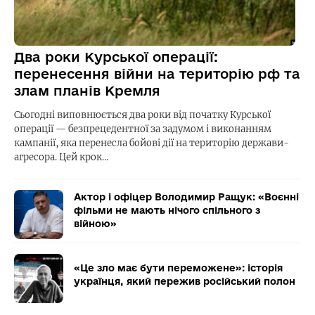
Два роки Курської операції:
перенесення війни на територію рф та
злам планів Кремля
Сьогодні виповнюється два роки від початку Курської
операції — безпрецедентної за задумом і виконанням
кампанії, яка перенесла бойові дії на територію держави-
агресора. Цей крок…
Актор і офіцер Володимир Ращук: «Воєнні
фільми не мають нічого спільного з
війною»
«Це зло має бути переможене»: історія
українця, який пережив російський полон