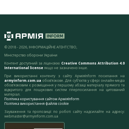
© 2018 - 2026, ІНФОРМАЦІЙНЕ АГЕНТСТВО,
Міністерство оборони України
Контент доступний за ліцензією
Creative Commons Attribution 4.0
International license
якщо не зазначено інше.
При використанні контенту з сайту АрміяInform посилання на
armyinform.com.ua
обов’язкове. Для суб’єктів у сфері онлайн-медіа
обов’язковим є розміщення у першому абзаці матеріалу прямого та
відкритого для пошукових систем гіперпосилання на цитований
матеріал.
Політика користування сайтом АрміяInform
Політика використання файлів cookie
Зауваження та пропозиції по роботі сайту надсилайте на адресу:
webmaster@armyinform.com.ua