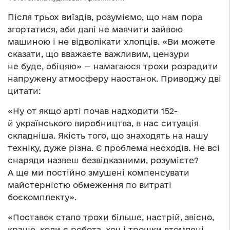
Після трьох виїздів, розуміємо, що нам пора
згортатися, аби далі не маячити зайвою
машиною і не відволікати хлопців. «Ви можете
сказати, що вважаєте важливим, цензури
не буде, обіцяю» — намагаюся трохи розрадити
напружену атмосферу наостанок. Приводжу дві
цитати:
«Ну от якщо арті почав надходити 152-
й українського виробництва, в нас ситуація
складніша. Якість того, що знаходять на нашу
техніку, дуже різна. Є проблема несходів. Не всі
снаряди назвеш безвідказними, розумієте?
А ще ми постійно змушені компенсувати
майстерністю обмеження по витраті
боєкомплекту».
«Поставок стало трохи більше, настрій, звісно,
краще, коли є робота, хоч і трошки втомлені