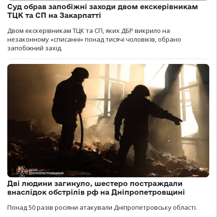
Суд обрав запобіжні заходи двом екскерівникам
ТЦК та СП на Закарпатті
Двом екскерівникам ТЦК та СП, яких ДБР викрило на
незаконному «списанні» понад тисячі чоловіків, обрано
запобіжний захід.
Дві людини загинуло, шестеро постраждали
внаслідок обстрілів рф на Дніпропетровщині
Понад 50 разів росіяни атакували Дніпропетровську області.