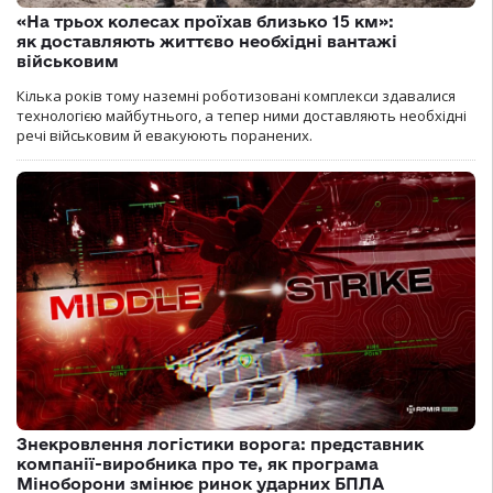
«На трьох колесах проїхав близько 15 км»:
як доставляють життєво необхідні вантажі
військовим
Кілька років тому наземні роботизовані комплекси здавалися
технологією майбутнього, а тепер ними доставляють необхідні
речі військовим й евакуюють поранених.
Знекровлення логістики ворога: представник
компанії-виробника про те, як програма
Міноборони змінює ринок ударних БПЛА