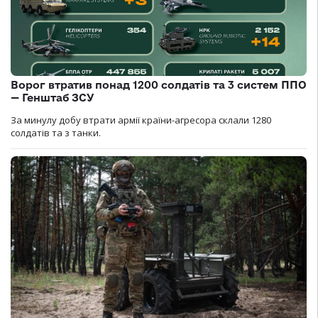
Ворог втратив понад 1200 солдатів та 3 систем ППО
— Генштаб ЗСУ
За минулу добу втрати армії країни-агресора склали 1280
солдатів та з танки.