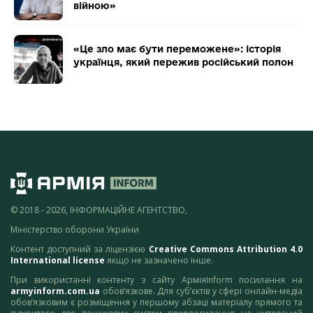
війною»
«Це зло має бути переможене»: історія
українця, який пережив російський полон
© 2018 - 2026, ІНФОРМАЦІЙНЕ АГЕНТСТВО,
Міністерство оборони України
Контент доступний за ліцензією
Creative Commons Attribution 4.0
International license
якщо не зазначено інше.
При використанні контенту з сайту АрміяInform посилання на
armyinform.com.ua
обов’язкове. Для суб’єктів у сфері онлайн-медіа
обов’язковим є розміщення у першому абзаці матеріалу прямого та