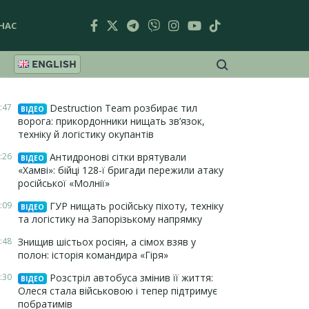
НАС
ENGLISH
:47
Destruction Team розбирає тил
ВІДЕО
ворога: прикордонники нищать зв’язок,
техніку й логістику окупантів
:26
Антидронові сітки врятували
ВІДЕО
«Хамві»: бійці 128-ї бригади пережили атаку
російської «Молнії»
:09
ГУР нищать російську піхоту, техніку
ВІДЕО
та логістику на Запорізькому напрямку
:48
Знищив шістьох росіян, а сімох взяв у
полон: історія командира «Гіря»
:30
Розстріл автобуса змінив її життя:
ВІДЕО
Олеся стала військовою і тепер підтримує
побратимів