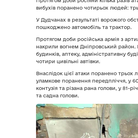
Протягом доби росіяни кілька разів ат
вибухів поранено чотирьох людей: трьох
У Дудчанах в результаті ворожого обст
пошкоджено автомобіль та трактор.
Протягом доби російська армія з арти
накрили вогнем Дніпровський район.
будинків, аптеку, адміністративну буді
чотири цивільні автівки.
Внаслідок цієї атаки поранено трьох л
уламкове поранення передпліччя, у 60
контузія та різана рана голови, у 81-рі
та садна голови.