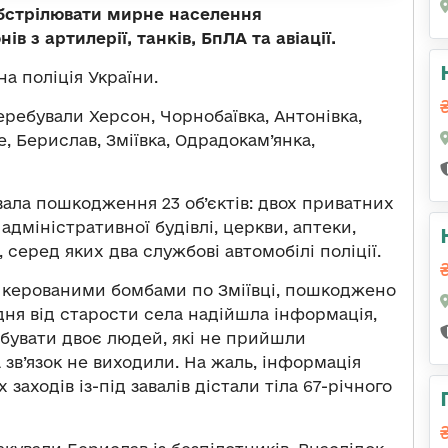
бстрілювати мирне населення
в з артилерії, танків, БпЛА та авіації.
а поліція України.
ребували Херсон, Чорнобаївка, Антонівка,
, Берислав, Зміївка, Одрадокам’янка,
увала пошкодження 23 об’єктів: двох приватних
адміністративної будівлі, церкви, аптеки,
 серед яких два службові автомобілі поліції.
р керованими бомбами по Зміївці, пошкоджено
дня від старости села надійшла інформація,
бувати двоє людей, які не прийшли
 зв’язок не виходили. На жаль, інформація
заходів із-під завалів дістали тіла 67-річного