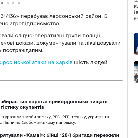
С
К
і 
31/136» перебував Херсонський район. В
н
ено агропідприємство.
али слідчо-оперативні групи поліції,
ечові докази, документували та ліквідовували
гу постраждалим.
 російської атаки на Харків
шість людей
озбирає тил ворога: прикордонники нищать
огістику окупантів
 уразили засоби зв’язку, РЕБ і РЕР, техніку, укриття та
на Північно-Слобожанському напрямку.
рятували «Хамві»: бійці 128-ї бригади пережили