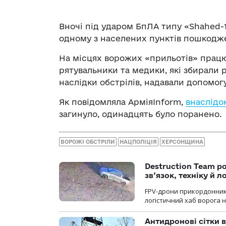
Вночі під ударом БпЛА типу «Shahed-1
одному з населених пунктів пошкодж
На місцях ворожих «прильотів» працюв
рятувальники та медики, які збирали р
наслідки обстрілів, надавали допомо
Як повідомляла АрміяInform,
внаслідок
загинуло, одинадцять було поранено.
ВОРОЖІ ОБСТРІЛИ
НАЦПОЛІЦІЯ
ХЕРСОНЩИНА
Destruction Team р
зв’язок, техніку й л
FPV-дрони прикордонників
логістичний хаб ворога 
Антидронові сітки в