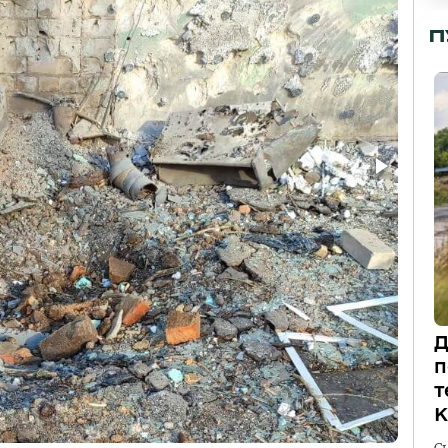
П
Д
п
т
К