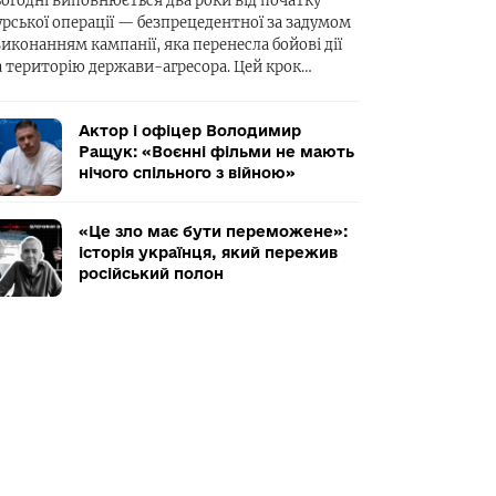
ьогодні виповнюється два роки від початку
урської операції — безпрецедентної за задумом
виконанням кампанії, яка перенесла бойові дії
а територію держави-агресора. Цей крок…
Актор і офіцер Володимир
Ращук: «Воєнні фільми не мають
нічого спільного з війною»
«Це зло має бути переможене»:
історія українця, який пережив
російський полон