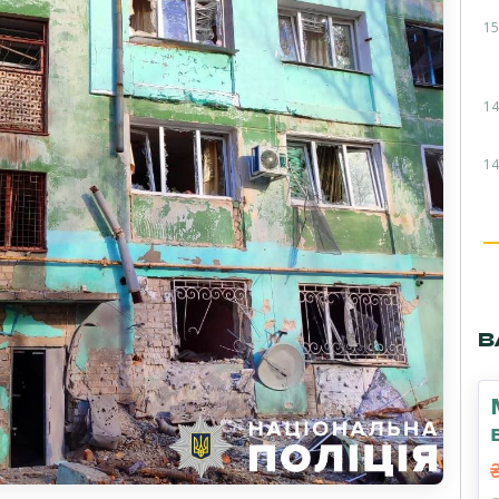
15
14
14
В