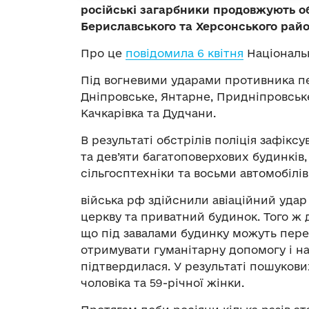
російські загарбники продовжують о
Бериславського та Херсонського районі
Про це
повідомила 6 квітня
Національн
Під вогневими ударами противника пе
Дніпровське, Янтарне, Придніпровське
Качкарівка та Дудчани.
В результаті обстрілів поліція зафікс
та дев’яти багатоповерхових будинків, 
сільгосптехніки та восьми автомобілів,
війська рф здійснили авіаційний уда
церкву та приватний будинок. Того ж 
що під завалами будинку можуть пере
отримувати гуманітарну допомогу і на
підтвердилася. У результаті пошукових 
чоловіка та 59-річної жінки.