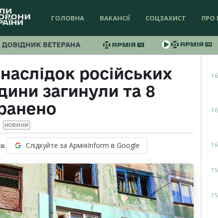
ГОЛОВНА
ВАКАНСІЇ
СОЦЗАХИСТ
ПРО 
ДОВІДНИК ВЕТЕРАНА
наслідок російських
16
дини загинули та 8
ранено
16
НОВИНИ
16
Слідкуйте за АрміяInform в Google
хв.
15
15