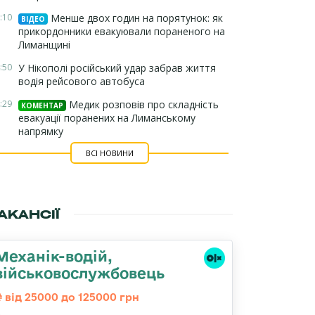
:10
Менше двох годин на порятунок: як
ВІДЕО
прикордонники евакуювали пораненого на
Лиманщині
:50
У Нікополі російський удар забрав життя
водія рейсового автобуса
:29
Медик розповів про складність
КОМЕНТАР
евакуації поранених на Лиманському
напрямку
ВСІ НОВИНИ
АКАНСІЇ
Механік-водій,
військовослужбовець
від 25000 до 125000 грн