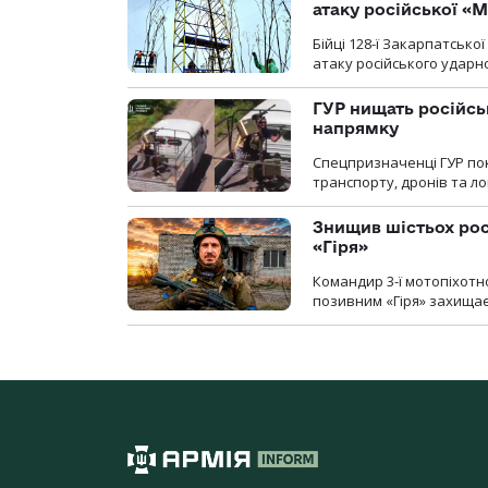
атаку російської «М
Бійці 128-ї Закарпатсько
атаку російського ударн
ГУР нищать російськ
напрямку
Спецпризначенці ГУР пок
транспорту, дронів та ло
Знищив шістьох росі
«Гіря»
Командир 3-ї мотопіхотно
позивним «Гіря» захищає