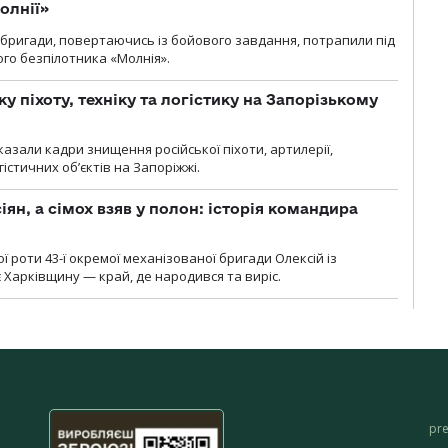
олнії»
ї бригади, повертаючись із бойового завдання, потрапили під
ого безпілотника «Молнія».
у піхоту, техніку та логістику на Запорізькому
азали кадри знищення російської піхоти, артилерії,
гістичних об’єктів на Запоріжжі.
ян, а сімох взяв у полон: історія командира
ї роти 43-ї окремої механізованої бригади Олексій із
 Харківщину — край, де народився та виріс.
pr