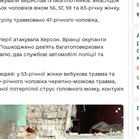
акували Берислав із безпілотників. Внаслідок
 чоловіків віком 56, 57, 59 та 83-річну жінку.
рілу травмовано 47-річного чоловіка,
лерії атакувала Херсон. Вранці окупанти
 Пошкоджено дев’ять багатоповерхових
влю, два службові автомобілі поліції та
юдей: у 53-річної жінки вибухова травма та
-річного чоловіка черепно-мозкова травма,
чної потерпілої струс головного мозку, контузія