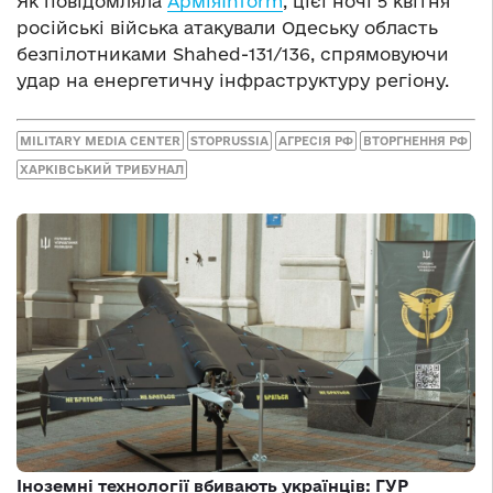
Як повідомляла
АрміяInform
, цієї ночі 5 квітня
російські війська атакували Одеську область
безпілотниками Shahed-131/136, спрямовуючи
удар на енергетичну інфраструктуру регіону.
MILITARY MEDIA CENTER
STOPRUSSIA
АГРЕСІЯ РФ
ВТОРГНЕННЯ РФ
ХАРКІВСЬКИЙ ТРИБУНАЛ
Іноземні технології вбивають українців: ГУР