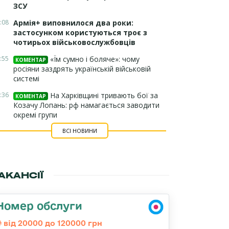
ЗСУ
:08
Армія+ виповнилося два роки:
застосунком користуються троє з
чотирьох військовослужбовців
:55
«Їм сумно і боляче»: чому
КОМЕНТАР
росіяни заздрять українській військовій
системі
:36
На Харківщині тривають бої за
КОМЕНТАР
Козачу Лопань: рф намагається заводити
окремі групи
ВСІ НОВИНИ
АКАНСІЇ
Номер обслуги
від 20000 до 120000 грн