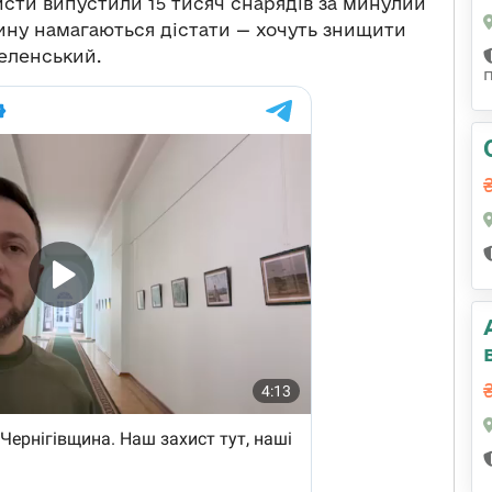
ристи випустили 15 тисяч снарядів за минулий
дину намагаються дістати — хочуть знищити
Зеленський.