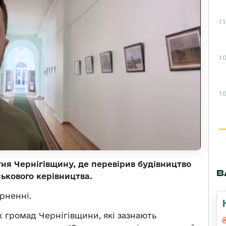
11
10
10
тня Чернігівщину, де перевірив будівництво
В
ськового керівництва.
рненні.
 громад Чернігівщини, які зазнають