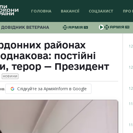
ГОЛОВНА
ВАКАНСІЇ
СОЦЗАХИСТ
ПРО 
ДОВІДНИК ВЕТЕРАНА
ордонних районах
12
однакова: постійні
ли, терор — Президент
12
НОВИНИ
12
Слідкуйте за АрміяInform в Google
хв.
11
11