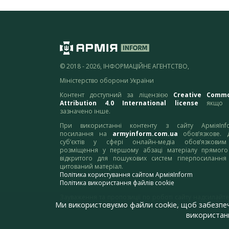
© 2018 - 2026, ІНФОРМАЦІЙНЕ АГЕНТСТВО,
Міністерство оборони України
Контент доступний за ліцензією
Creative Comm
Attribution 4.0 International license
якщо 
зазначено інше.
При використанні контенту з сайту АрміяInf
посилання на
armyinform.com.ua
обов’язкове. 
суб’єктів у сфері онлайн-медіа обов’язкови
розміщення у першому абзаці матеріалу прямого
відкритого для пошукових систем гіперпосилання
цитований матеріал.
Політика користування сайтом АрміяInform
Політика використання файлів cookie
Зауваження та пропозиції по роботі сайту надсилайте
Ми використовуємо файли cookie, щоб забезпе
адресу:
webmaster@armyinform.com.ua
використанн