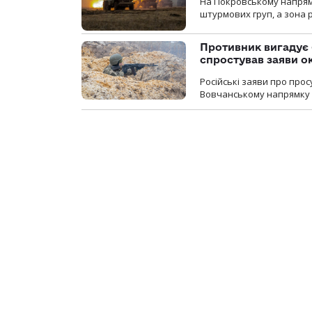
На Покровському напрямку
штурмових груп, а зона р
Противник вигадує 
спростував заяви о
Російські заяви про про
Вовчанському напрямку о