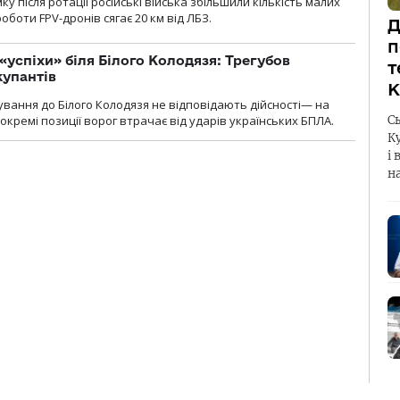
 після ротації російські війська збільшили кількість малих
оботи FPV-дронів сягає 20 км від ЛБЗ.
Д
п
«успіхи» біля Білого Колодязя: Трегубов
т
купантів
К
сування до Білого Колодязя не відповідають дійсності— на
кремі позиції ворог втрачає від ударів українських БПЛА.
С
К
і 
н