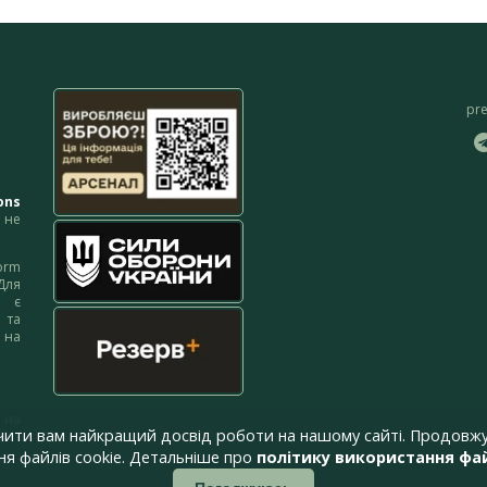
pr
ons
не
orm
Для
м є
 та
 на
 на
чити вам найкращий досвід роботи на нашому сайті. Продовжу
я файлів cookie. Детальніше про
політику використання фай