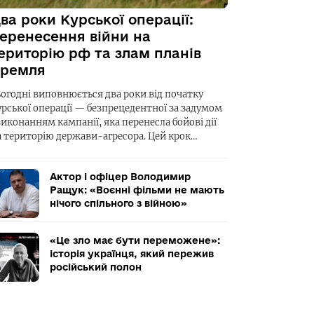
ва роки Курської операції:
еренесення війни на
ериторію рф та злам планів
ремля
ьогодні виповнюється два роки від початку
урської операції — безпрецедентної за задумом
виконанням кампанії, яка перенесла бойові дії
а територію держави-агресора. Цей крок…
Актор і офіцер Володимир
Ращук: «Воєнні фільми не мають
нічого спільного з війною»
«Це зло має бути переможене»:
історія українця, який пережив
російський полон