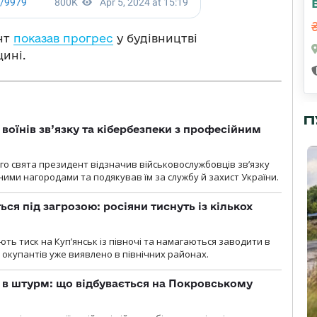
ент
показав прогрес
у будівництві
ині.
П
воїнів зв’язку та кібербезпеки з професійним
о свята президент відзначив військовослужбовців зв’язку
ими нагородами та подякував їм за службу й захист України.
ся під загрозою: росіяни тиснуть із кількох
ють тиск на Куп’янськ із півночі та намагаються заводити в
у окупантів уже виявлено в північних районах.
 в штурм: що відбувається на Покровському