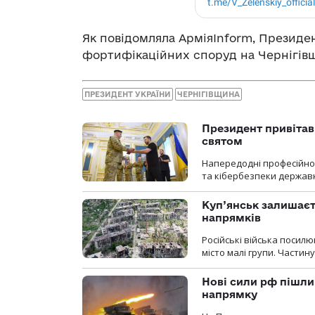
Як повідомляла АрміяInform, Презид
фортифікаційних споруд на Чернігівщ
ПРЕЗИДЕНТ УКРАЇНИ
ЧЕРНІГІВЩИНА
Президент привітав 
святом
Напередодні професійног
та кібербезпеки державн
Куп’янськ залишаєть
напрямків
Російські війська посилю
місто малі групи. Частин
Нові сили рф пішли
напрямку