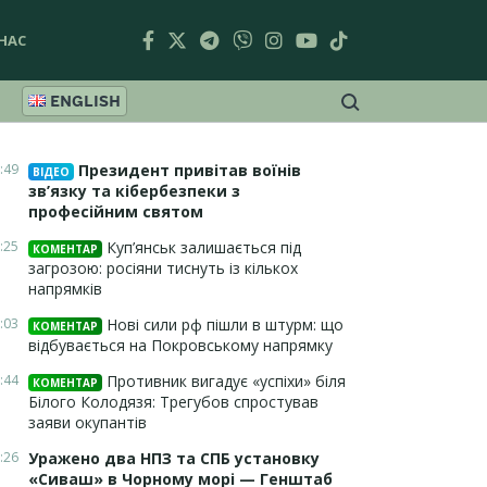
НАС
ENGLISH
:49
Президент привітав воїнів
ВІДЕО
зв’язку та кібербезпеки з
професійним святом
:25
Куп’янськ залишається під
КОМЕНТАР
загрозою: росіяни тиснуть із кількох
напрямків
:03
Нові сили рф пішли в штурм: що
КОМЕНТАР
відбувається на Покровському напрямку
:44
Противник вигадує «успіхи» біля
КОМЕНТАР
Білого Колодязя: Трегубов спростував
заяви окупантів
:26
Уражено два НПЗ та СПБ установку
«Сиваш» в Чорному морі — Генштаб