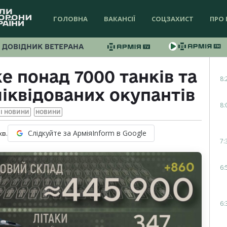
ГОЛОВНА
ВАКАНСІЇ
СОЦЗАХИСТ
ПРО 
ДОВІДНИК ВЕТЕРАНА
е понад 7000 танків та
8:
іквідованих окупантів
8:
І НОВИНИ
НОВИНИ
Слідкуйте за АрміяInform в Google
хв.
7:
6:
6: