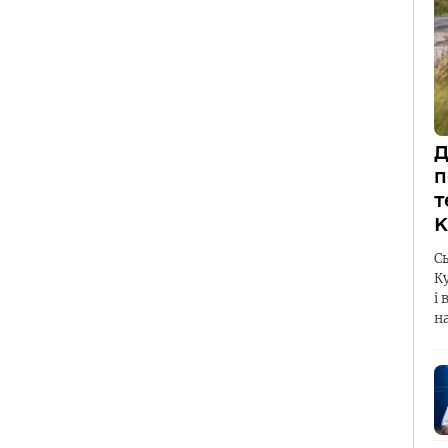
Д
п
т
К
С
К
і 
н