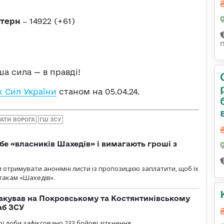
стерн ‒
14922 (+61)
а сила — в правді!
 Сил України
станом на 05.04.24.
АТИ ВОРОГА
ГШ ЗСУ
бе «власників Шахедів» і вимагають гроші з
и отримувати анонімні листи із пропозицією заплатити, щоб їх
атакам «Шахедів».
акував на Покровському та Костянтинівському
аб ЗСУ
ї доби зафіксовано 233 бойові зіткнення.