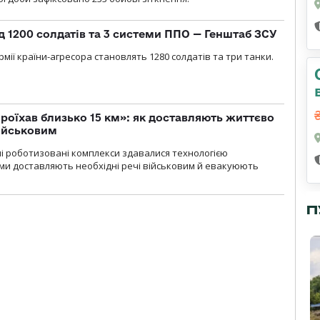
д 1200 солдатів та 3 системи ППО — Генштаб ЗСУ
мії країни-агресора становлять 1280 солдатів та три танки.
проїхав близько 15 км»: як доставляють життєво
військовим
ні роботизовані комплекси здавалися технологією
ми доставляють необхідні речі військовим й евакуюють
П