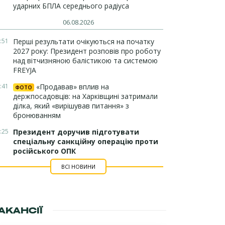
ударних БПЛА середнього радіуса
06.08.2026
:51
Перші результати очікуються на початку
2027 року: Президент розповів про роботу
над вітчизняною балістикою та системою
FREYJA
:41
«Продавав» вплив на
ФОТО
держпосадовців: на Харківщині затримали
ділка, який «вирішував питання» з
бронюванням
:25
Президент доручив підготувати
спеціальну санкційну операцію проти
російського ОПК
ВСІ НОВИНИ
АКАНСІЇ