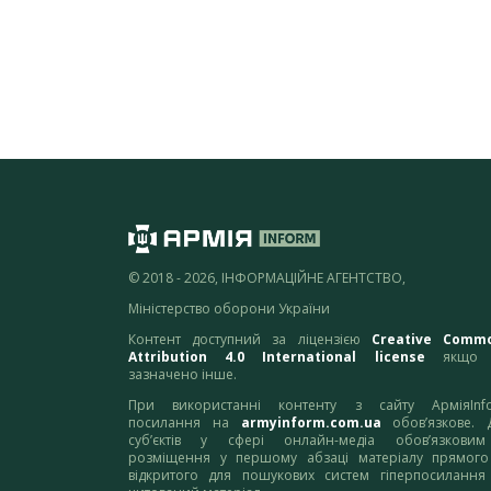
© 2018 - 2026, ІНФОРМАЦІЙНЕ АГЕНТСТВО,
Міністерство оборони України
Контент доступний за ліцензією
Creative Comm
Attribution 4.0 International license
якщо 
зазначено інше.
При використанні контенту з сайту АрміяInf
посилання на
armyinform.com.ua
обов’язкове. 
суб’єктів у сфері онлайн-медіа обов’язкови
розміщення у першому абзаці матеріалу прямого
відкритого для пошукових систем гіперпосилання