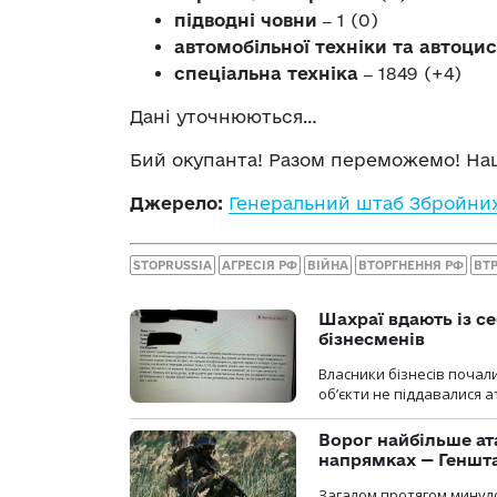
підводні човни ‒
1 (0)
автомобільної техніки та автоци
спеціальна техніка ‒
1849 (+4)
Дані уточнюються…
Бий окупанта! Разом переможемо! Наш
Джерело:
Генеральний штаб Збройних
STOPRUSSIA
АГРЕСІЯ РФ
ВІЙНА
ВТОРГНЕННЯ РФ
ВТР
Шахраї вдають із се
бізнесменів
Власники бізнесів почал
об’єкти не піддавалися 
Ворог найбільше ат
напрямках — Геншт
Загалом протягом минуло