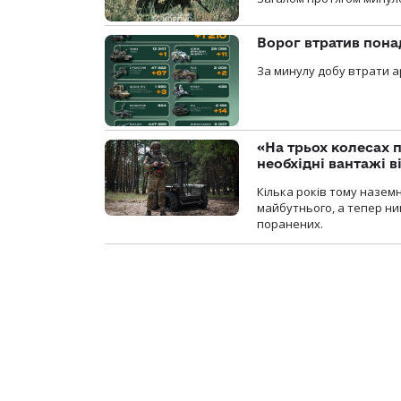
Ворог втратив пона
За минулу добу втрати ар
«На трьох колесах 
необхідні вантажі 
Кілька років тому назем
майбутнього, а тепер ни
поранених.