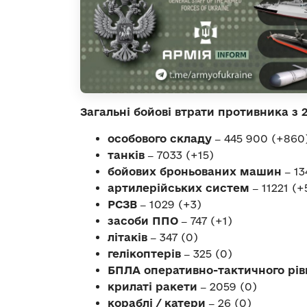
Загальні бойові втрати противника з 2
особового складу ‒
445 900 (+860
танків ‒
7033 (+15)
бойових броньованих машин ‒
13
артилерійських систем ‒
11221 (+
РСЗВ ‒
1029 (+3)
засоби ППО ‒
747 (+1)
літаків ‒
347 (0)
гелікоптерів ‒
325 (0)
БПЛА оперативно-тактичного рів
крилаті ракети ‒
2059 (0)
кораблі / катери ‒
26 (0)