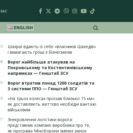
НАС
ENGLISH
23
Шахраї вдають із себе «власників Шахедів»
і вимагають гроші з бізнесменів
08
Ворог найбільше атакував на
Покровському та Костянтинівському
напрямках — Генштаб ЗСУ
35
Ворог втратив понад 1200 солдатів та
3 системи ППО — Генштаб ЗСУ
58
«На трьох колесах проїхав близько 15 км»:
як доставляють життєво необхідні вантажі
військовим
37
Знекровлення логістики ворога:
представник компанії-виробника про те,
як програма Міноборони змінює ринок