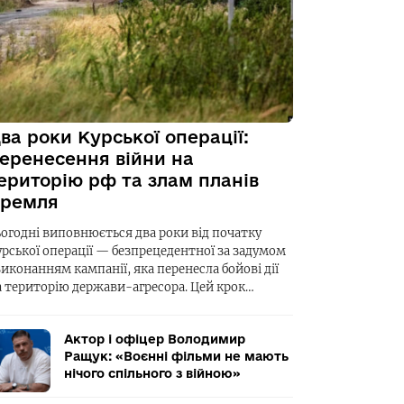
ва роки Курської операції:
еренесення війни на
ериторію рф та злам планів
ремля
ьогодні виповнюється два роки від початку
урської операції — безпрецедентної за задумом
виконанням кампанії, яка перенесла бойові дії
а територію держави-агресора. Цей крок…
Актор і офіцер Володимир
Ращук: «Воєнні фільми не мають
нічого спільного з війною»