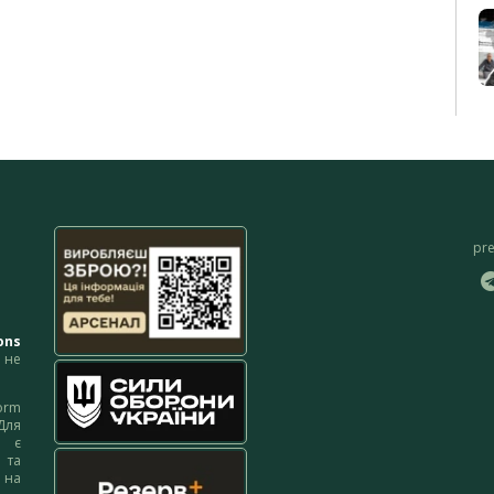
pr
ons
не
orm
Для
м є
 та
 на