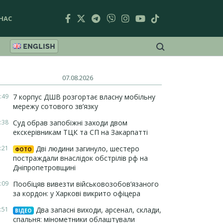
НАС
ENGLISH
07.08.2026
:49
7 корпус ДШВ розгортає власну мобільну
мережу сотового зв’язку
:38
Суд обрав запобіжні заходи двом
екскерівникам ТЦК та СП на Закарпатті
:21
Дві людини загинуло, шестеро
ФОТО
постраждали внаслідок обстрілів рф на
Дніпропетровщині
:09
Пообіцяв вивезти військовозобов’язаного
за кордон: у Харкові викрито офіцера
:51
Два запасні виходи, арсенал, склади,
ВІДЕО
спальня: мінометники облаштували