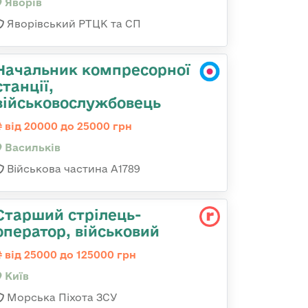
Яворів
Яворівський РТЦК та СП
Начальник компресорної
станції,
військовослужбовець
від 20000 до 25000 грн
Васильків
Військова частина А1789
Стаpший стpілець-
опеpатоp, військовий
від 25000 до 125000 грн
Київ
Морська Піхота ЗСУ