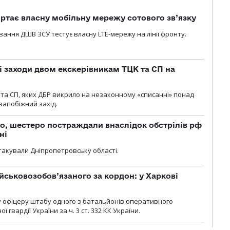
ртає власну мобільну мережу сотового зв’язку
вання ДШВ ЗСУ тестує власну LTE-мережу на лінії фронту.
і заходи двом екскерівникам ТЦК та СП на
та СП, яких ДБР викрило на незаконному «списанні» понад
 запобіжний захід.
о, шестеро постраждали внаслідок обстрілів рф
ні
атакували Дніпропетровську області.
йськовозобов’язаного за кордон: у Харкові
у офіцеру штабу одного з батальйонів оперативного
гвардії України за ч. 3 ст. 332 КК України.