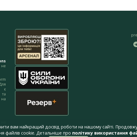
pr
ons
не
orm
Для
м є
 та
 на
 на
чити вам найкращий досвід роботи на нашому сайті. Продовжу
я файлів cookie. Детальніше про
політику використання фай