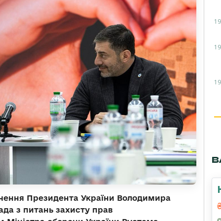
19
19
19
В
ручення Президента України Володимира
ада з питань захисту прав