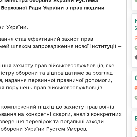
м Міністра оборони України Рустема
 Верховної Ради України з прав людини
и України.
ідання став ефективний захист прав
сімей шляхом запровадження нової інституції —
ння захисту прав військовослужбовців, яке
істру оборони та відповідатиме за розгляд
в, надання первинної правничої допомоги,
ня порушень прав військовослужбовців
є комплексний підхід до захисту прав воїнів
ування на конкретні скарги, аналіз конкретних
роведення перевірок та подальші заходи
р оборони України Рустем Умєров.