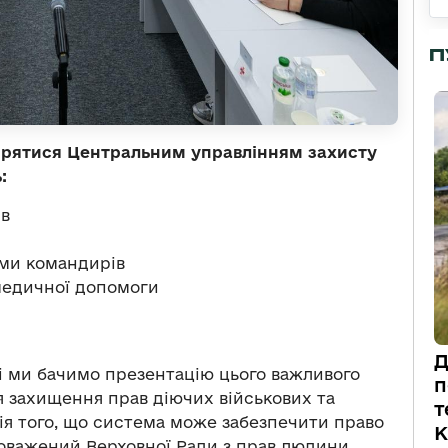
П
вірятися Центральним управлінням захисту
:
ів
ми командирів
медичної допомоги
Д
і ми бачимо презентацію цього важливого
п
я захищення прав діючих військових та
т
ія того, що система може забезпечити право
К
новажений Верховної Ради з прав людини