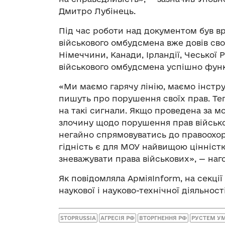
Дмитро Лубінець.
Під час роботи над документом був вр
військового омбудсмена вже довів свою
Німеччини, Канади, Ірландії, Чеської Р
військового омбудсмена успішно функц
«Ми маємо гарячу лінію, маємо інстр
пишуть про порушення своїх прав. Те
на такі сигнали. Якщо проведена за м
злочину щодо порушення прав військо
негайно спрямовуватись до правоохоро
гідність є для МОУ найвищою цінністю
зневажувати права військових», — наг
Як повідомляла АрміяInform, на секці
наукової і науково-технічної діяльност
STOPRUSSIA
АГРЕСІЯ РФ
ВТОРГНЕННЯ РФ
РУСТЕМ У