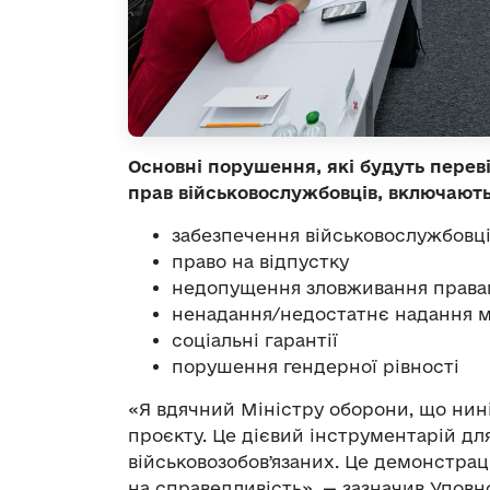
Основні порушення, які будуть пере
прав військовослужбовців, включають
забезпечення військовослужбовц
право на відпустку
недопущення зловживання права
ненадання/недостатнє надання 
соціальні гарантії
порушення гендерної рівності
«Я вдячний Міністру оборони, що нин
проєкту. Це дієвий інструментарій дл
військовозобовʼязаних. Це демонстрац
на справедливість», — зазначив Упов