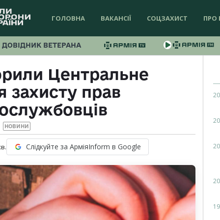
ГОЛОВНА
ВАКАНСІЇ
СОЦЗАХИСТ
ПРО 
ДОВІДНИК ВЕТЕРАНА
ворили Центральне
я захисту прав
20
вослужбовців
20
НОВИНИ
20
Слідкуйте за АрміяInform в Google
хв.
20
19