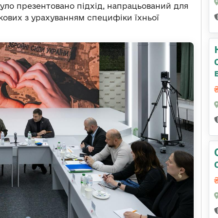
було презентовано підхід, напрацьований для
кових з урахуванням специфіки їхньої