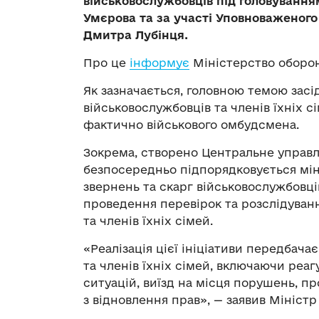
військовослужбовців під головування
Умєрова та за участі Уповноваженого
Дмитра Лубінця.
Про це
інформує
Міністерство оборон
Як зазначається, головною темою зас
військовослужбовців та членів їхніх 
фактично військового омбудсмена.
Зокрема, створено Центральне управлі
безпосередньо підпорядковується мін
звернень та скарг військовослужбовці
проведення перевірок та розслідуван
та членів їхніх сімей.
«Реалізація цієї ініціативи передбача
та членів їхніх сімей, включаючи реаг
ситуацій, виїзд на місця порушень, п
з відновлення прав», — заявив Мініст