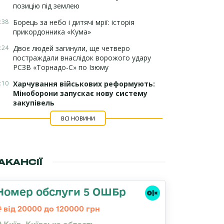
позицію під землею
:38
Борець за небо і дитячі мрії: історія
прикордонника «Кума»
:24
Двоє людей загинули, ще четверо
постраждали внаслідок ворожого удару
РСЗВ «Торнадо-С» по Ізюму
:10
Харчування військових реформують:
Міноборони запускає нову систему
закупівель
ВСІ НОВИНИ
АКАНСІЇ
Номер обслуги 5 ОШБр
від 20000 до 120000 грн