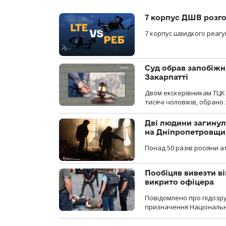
7 корпус ДШВ розго
7 корпус швидкого реагу
Суд обрав запобіжн
Закарпатті
Двом екскерівникам ТЦК 
тисячі чоловіків, обрано
Дві людини загинул
на Дніпропетровщи
Понад 50 разів росіяни 
Пообіцяв вивезти ві
викрито офіцера
Повідомлено про підозр
призначення Національної 