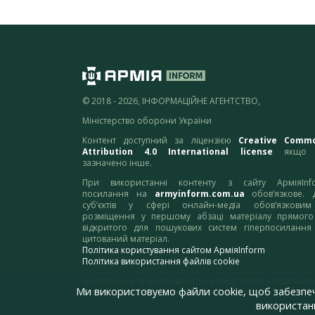
© 2018 - 2026, ІНФОРМАЦІЙНЕ АГЕНТСТВО,
Міністерство оборони України
Контент доступний за ліцензією
Creative Comm
Attribution 4.0 International license
якщо 
зазначено інше.
При використанні контенту з сайту АрміяInf
посилання на
armyinform.com.ua
обов’язкове. 
суб’єктів у сфері онлайн-медіа обов’язкови
розміщення у першому абзаці матеріалу прямого
відкритого для пошукових систем гіперпосилання
цитований матеріал.
Політика користування сайтом АрміяInform
Політика використання файлів cookie
Зауваження та пропозиції по роботі сайту надсилайте
Ми використовуємо файли cookie, щоб забезпе
адресу:
webmaster@armyinform.com.ua
використанн