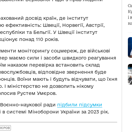
С
К
і 
ахований досвід країн, де інститут
н
 ефективність: Швеції, Норвегії, Австрії,
еспубліки та Бельгії. У Швеції інститут
іонує понад 110 років.
ументи моніторингу соцмереж, де військові
пер маємо сили і засоби швидкого реагування
оїм наказом перевірка встановить склад
вослужбовців, відповідне звернення буде
нців. Воїни мають і будуть відчувати, що їхня
. І міністерство не дозволить нікому
олосив Рустем Умєров.
ї Воєнно-наукової ради
підбили підсумки
і в системі Міноборони України за 2023 рік.
МЄРОВ