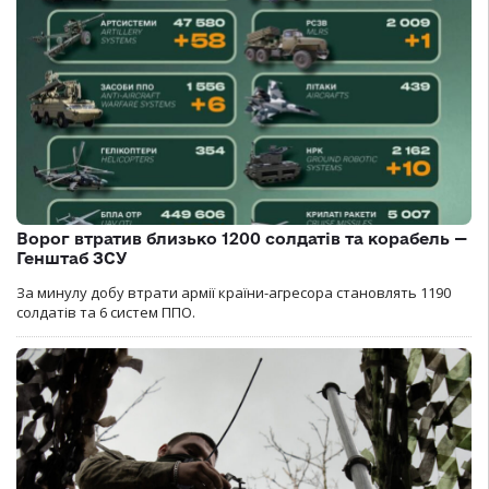
Ворог втратив близько 1200 солдатів та корабель —
Генштаб ЗСУ
За минулу добу втрати армії країни-агресора становлять 1190
солдатів та 6 систем ППО.