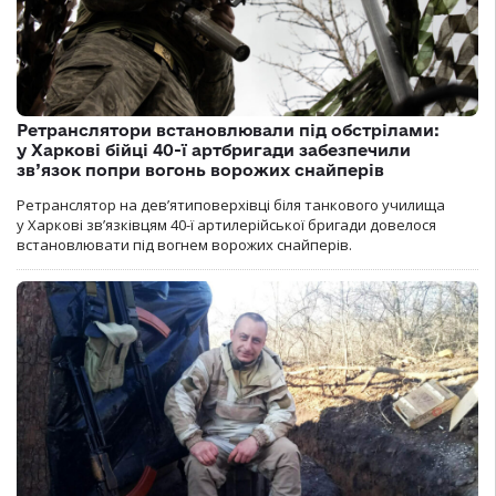
Ретранслятори встановлювали під обстрілами:
у Харкові бійці 40-ї артбригади забезпечили
зв’язок попри вогонь ворожих снайперів
Ретранслятор на дев’ятиповерхівці біля танкового училища
у Харкові зв’язківцям 40-ї артилерійської бригади довелося
встановлювати під вогнем ворожих снайперів.