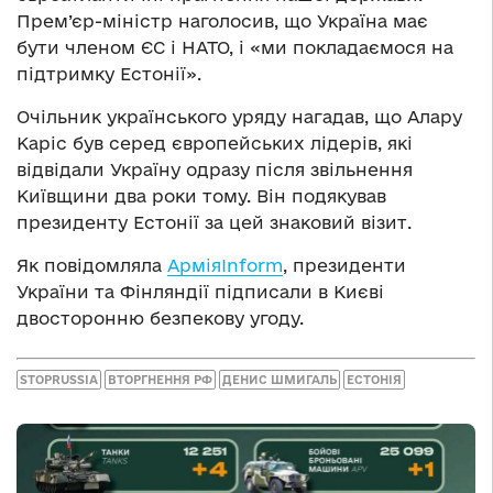
Прем’єр-міністр наголосив, що Україна має
бути членом ЄС і НАТО, і «ми покладаємося на
підтримку Естонії».
Очільник українського уряду нагадав, що Алару
Каріс був серед європейських лідерів, які
відвідали Україну одразу після звільнення
Київщини два роки тому. Він подякував
президенту Естонії за цей знаковий візит.
Як повідомляла
АрміяInform
, президенти
України та Фінляндії підписали в Києві
двосторонню безпекову угоду.
STOPRUSSIA
ВТОРГНЕННЯ РФ
ДЕНИС ШМИГАЛЬ
ЕСТОНІЯ