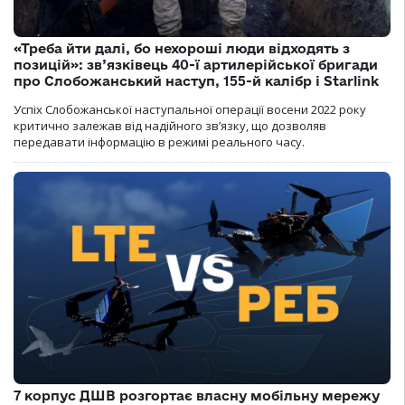
«Треба йти далі, бо нехороші люди відходять з
позицій»: зв’язківець 40-ї артилерійської бригади
про Слобожанський наступ, 155-й калібр і Starlink
Успіх Слобожанської наступальної операції восени 2022 року
критично залежав від надійного зв’язку, що дозволяв
передавати інформацію в режимі реального часу.
7 корпус ДШВ розгортає власну мобільну мережу