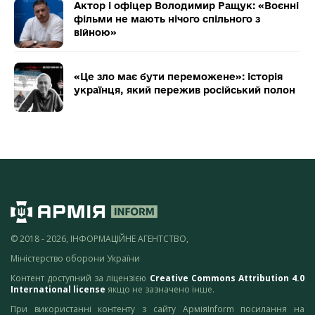
Актор і офіцер Володимир Ращук: «Воєнні
фільми не мають нічого спільного з
війною»
«Це зло має бути переможене»: історія
українця, який пережив російський полон
© 2018 - 2026, ІНФОРМАЦІЙНЕ АГЕНТСТВО,
Міністерство оборони України
Контент доступний за ліцензією
Creative Commons Attribution 4.0
International license
якщо не зазначено інше.
При використанні контенту з сайту АрміяInform посилання на