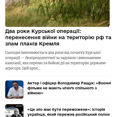
Два роки Курської операції:
перенесення війни на територію рф та
злам планів Кремля
Сьогодні виповнюється два роки від початку Курської
операції — безпрецедентної за задумом і виконанням
кампанії, яка перенесла бойові дії на територію держави-
агресора. Цей крок…
Актор і офіцер Володимир Ращук: «Воєнні
фільми не мають нічого спільного з
війною»
«Це зло має бути переможене»: історія
українця, який пережив російський полон