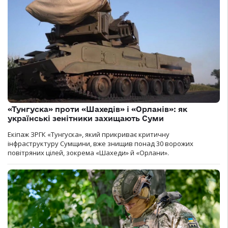
«Тунгуска» проти «Шахедів» і «Орланів»: як
українські зенітники захищають Суми
Екіпаж ЗРГК «Тунгуска», який прикриває критичну
інфраструктуру Сумщини, вже знищив понад 30 ворожих
повітряних цілей, зокрема «Шахеди» й «Орлани».