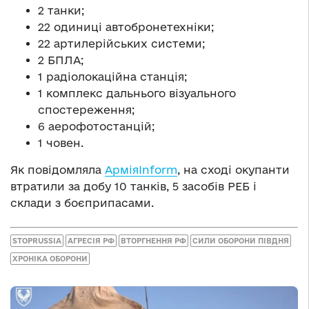
2 танки;
22 одиниці автобронетехніки;
22 артилерійських системи;
2 БПЛА;
1 радіолокаційна станція;
1 комплекс дальнього візуального
спостереження;
6 аерофотостанцій;
1 човен.
Як повідомляла
АрміяInform
, на сході окупанти
втратили за добу 10 танків, 5 засобів РЕБ і
склади з боєприпасами.
STOPRUSSIA
АГРЕСІЯ РФ
ВТОРГНЕННЯ РФ
СИЛИ ОБОРОНИ ПІВДНЯ
ХРОНІКА ОБОРОНИ