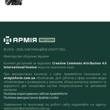
© 2018 - 2026, ІНФОРМАЦІЙНЕ АГЕНТСТВО,
Міністерство оборони України
Контент доступний за ліцензією
Creative Commons Attribution 4.0
International license
якщо не зазначено інше.
При використанні контенту з сайту АрміяInform посилання на
armyinform.com.ua
обов’язкове. Для суб’єктів у сфері онлайн-медіа
обов’язковим є розміщення у першому абзаці матеріалу прямого та
відкритого для пошукових систем гіперпосилання на цитований
матеріал.
Політика користування сайтом АрміяInform
Політика використання файлів cookie
Зауваження та пропозиції по роботі сайту надсилайте на адресу:
webmaster@armyinform.com.ua