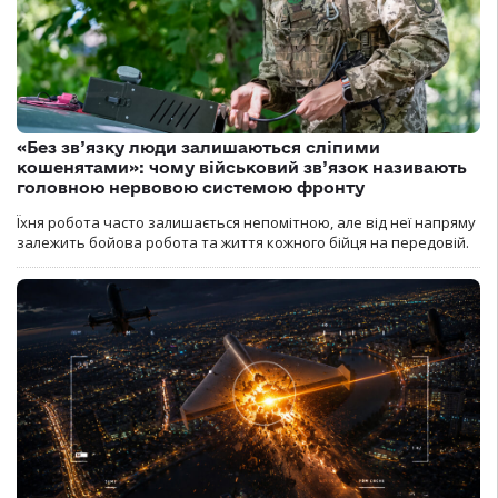
«Без зв’язку люди залишаються сліпими
кошенятами»: чому військовий зв’язок називають
головною нервовою системою фронту
Їхня робота часто залишається непомітною, але від неї напряму
залежить бойова робота та життя кожного бійця на передовій.