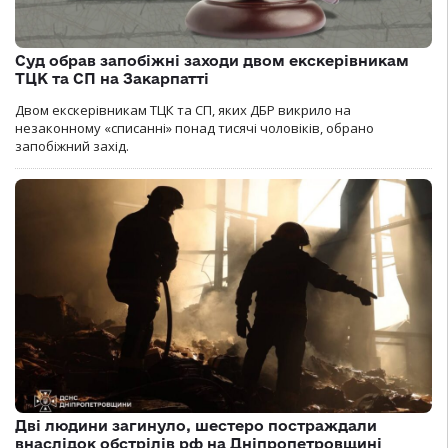
Суд обрав запобіжні заходи двом екскерівникам
ТЦК та СП на Закарпатті
Двом екскерівникам ТЦК та СП, яких ДБР викрило на
незаконному «списанні» понад тисячі чоловіків, обрано
запобіжний захід.
Дві людини загинуло, шестеро постраждали
внаслідок обстрілів рф на Дніпропетровщині