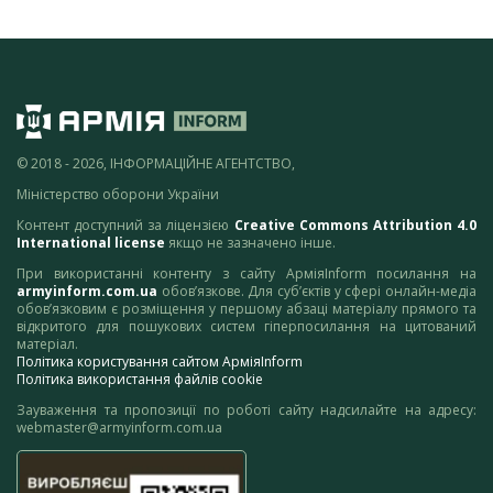
© 2018 - 2026, ІНФОРМАЦІЙНЕ АГЕНТСТВО,
Міністерство оборони України
Контент доступний за ліцензією
Creative Commons Attribution 4.0
International license
якщо не зазначено інше.
При використанні контенту з сайту АрміяInform посилання на
armyinform.com.ua
обов’язкове. Для суб’єктів у сфері онлайн-медіа
обов’язковим є розміщення у першому абзаці матеріалу прямого та
відкритого для пошукових систем гіперпосилання на цитований
матеріал.
Політика користування сайтом АрміяInform
Політика використання файлів cookie
Зауваження та пропозиції по роботі сайту надсилайте на адресу:
webmaster@armyinform.com.ua