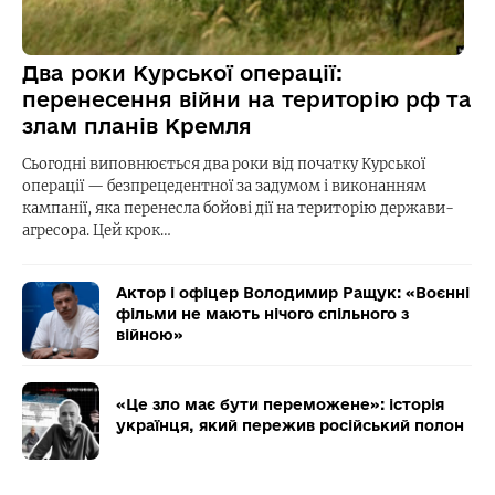
Два роки Курської операції:
перенесення війни на територію рф та
злам планів Кремля
Сьогодні виповнюється два роки від початку Курської
операції — безпрецедентної за задумом і виконанням
кампанії, яка перенесла бойові дії на територію держави-
агресора. Цей крок…
Актор і офіцер Володимир Ращук: «Воєнні
фільми не мають нічого спільного з
війною»
«Це зло має бути переможене»: історія
українця, який пережив російський полон