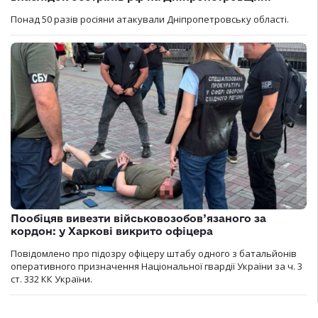
Понад 50 разів росіяни атакували Дніпропетровську області.
Пообіцяв вивезти військовозобов’язаного за
кордон: у Харкові викрито офіцера
Повідомлено про підозру офіцеру штабу одного з батальйонів
оперативного призначення Національної гвардії України за ч. 3
ст. 332 КК України.