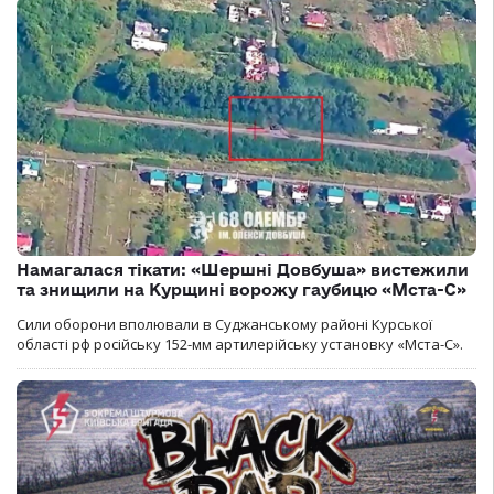
Намагалася тікати: «Шершні Довбуша» вистежили
та знищили на Курщині ворожу гаубицю «Мста-С»
Сили оборони вполювали в Суджанському районі Курської
області рф російську 152-мм артилерійську установку «Мста-С».