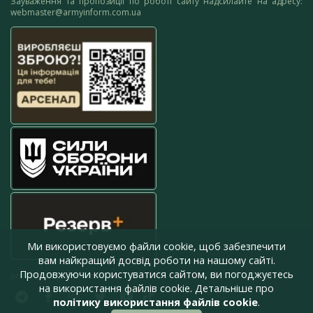
Зауваження та пропозиції по роботі сайту надсилайте на адресу:
webmaster@armyinform.com.ua
Ми використовуємо файли cookie, щоб забезпечити
вам найкращий досвід роботи на нашому сайті.
Продовжуючи користуватися сайтом, ви погоджуєтесь
press@armyinform.com.ua
на використання файлів cookie. Детальніше про
політику використання файлів cookie
.