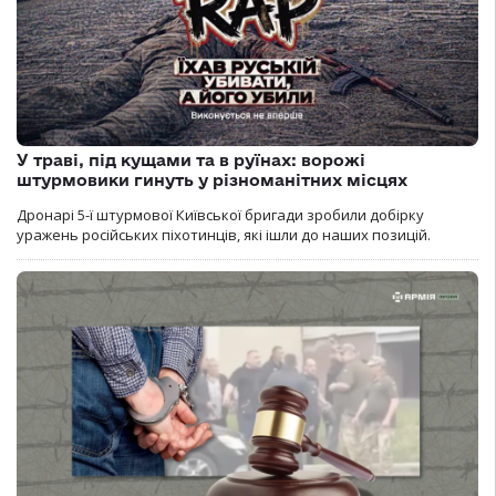
У траві, під кущами та в руїнах: ворожі
штурмовики гинуть у різноманітних місцях
Дронарі 5-ї штурмової Київської бригади зробили добірку
уражень російських піхотинців, які ішли до наших позицій.