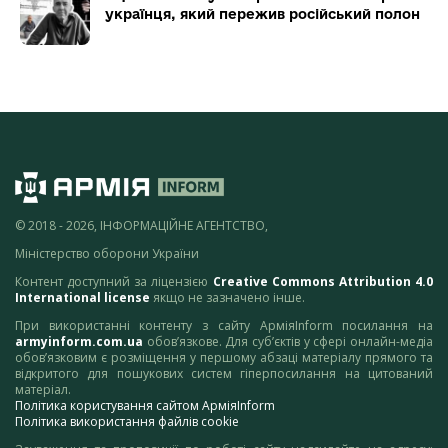
українця, який пережив російський полон
© 2018 - 2026, ІНФОРМАЦІЙНЕ АГЕНТСТВО,
Міністерство оборони України
Контент доступний за ліцензією
Creative Commons Attribution 4.0
International license
якщо не зазначено інше.
При використанні контенту з сайту АрміяInform посилання на
armyinform.com.ua
обов’язкове. Для суб’єктів у сфері онлайн-медіа
обов’язковим є розміщення у першому абзаці матеріалу прямого та
відкритого для пошукових систем гіперпосилання на цитований
матеріал.
Політика користування сайтом АрміяInform
Політика використання файлів cookie