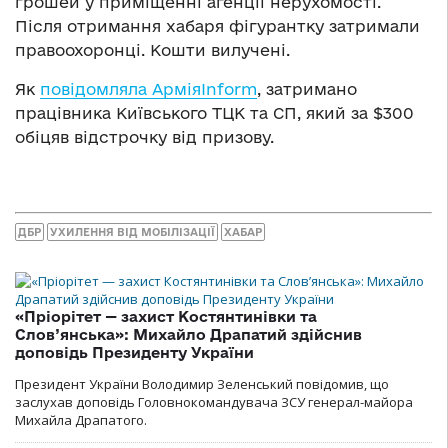
грошей у приміщенні агенції нерухомості.
Після отримання хабаря фігурантку затримали
правоохоронці. Кошти вилучені.
Як
повідомляла АрміяInform
, затримано
працівника Київського ТЦК та СП, який за $300
обіцяв відстрочку від призову.
ДБР
УХИЛЕННЯ ВІД МОБІЛІЗАЦІЇ
ХАБАР
«Пріорітет — захист Костянтинівки та
Слов’янська»: Михайло Драпатий здійснив
доповідь Президенту України
Президент України Володимир Зеленський повідомив, що
заслухав доповідь Головнокомандувача ЗСУ генерал-майора
Михайла Драпатого.