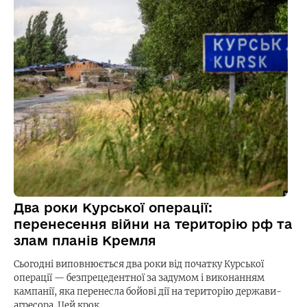
Два роки Курської операції:
перенесення війни на територію рф та
злам планів Кремля
Сьогодні виповнюється два роки від початку Курської
операції — безпрецедентної за задумом і виконанням
кампанії, яка перенесла бойові дії на територію держави-
агресора. Цей крок…