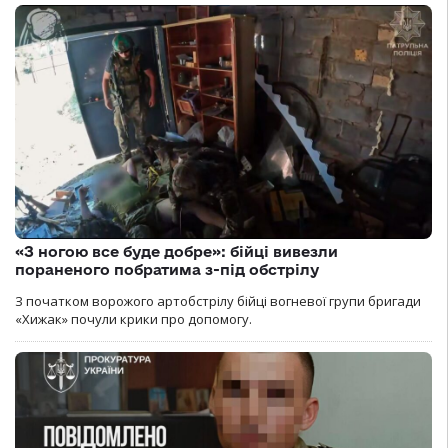
«З ногою все буде добре»: бійці вивезли
пораненого побратима з-під обстрілу
З початком ворожого артобстрілу бійці вогневої групи бригади
«Хижак» почули крики про допомогу.