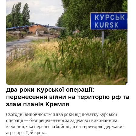
Два роки Курської операції:
перенесення війни на територію рф та
злам планів Кремля
Сьогодні виповнюється два роки від початку Курської
операції — безпрецедентної за задумом і виконанням
кампанії, яка перенесла бойові дії на територію держави-
агресора. Цей крок…