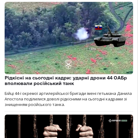
Рідкісні на сьогодні кадри: ударні дрони 44 ОАБр
вполювали російський танк
Бійці 44-ї окремої артилерійської бригади імені гетьмана Данила
Апостола поділилися доволі рідкісними на сьогодні кадрами зі
знищенням російського танка.