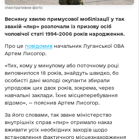
Ілюстративне фото
Весняну хвилю примусової мобілізації у так
званій «лнр» розпочали із призову осіб
чоловічої статі 1994-2006 років народження.
Про це
повідомив
начальник Луганської ОВА
Артем Лисогор.
«Тих, кому у минулому або поточному році
виповнилося 18 років, знайдуть швидко, бо
особисті дані молоді окупанти збирали
упродовж цих двох років, зокрема, через
навчальні заклади. Їхнє місцеперебування
відомо», — пояснив Артем Лисогор.
За його словами, так зване міністерство
внутрішніх справ «лнр» отримало наказ
вживати усіх необхідних заходів щодо
встановлення фактичного місцезнаходження