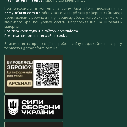
International license
якщо не зазначено інше.
При використанні контенту з сайту АрміяInform посилання на
armyinform.com.ua
обов’язкове. Для суб’єктів у сфері онлайн-медіа
обов’язковим є розміщення у першому абзаці матеріалу прямого та
відкритого для пошукових систем гіперпосилання на цитований
матеріал.
Політика користування сайтом АрміяInform
Політика використання файлів cookie
Зауваження та пропозиції по роботі сайту надсилайте на адресу:
webmaster@armyinform.com.ua