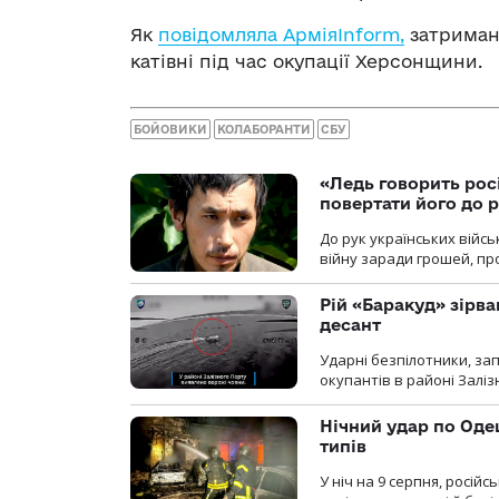
Як
повідомляла АрміяInform,
затримано
катівні під час окупації Херсонщини.
БОЙОВИКИ
КОЛАБОРАНТИ
СБУ
«Ледь говорить рос
повертати його до 
До рук українських війсь
війну заради грошей, про
Рій «Баракуд» зірв
десант
Ударні безпілотники, за
окупантів в районі Залі
Нічний удар по Одещ
типів
У ніч на 9 серпня, росій