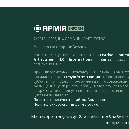
© 2018 - 2026, ІНФОРМАЦІЙНЕ АГЕНТСТВО,
Міністерство оборони України
Контент доступний за ліцензією
Creative Comm
Attribution 4.0 International license
якщо 
зазначено інше.
При використанні контенту з сайту АрміяInf
посилання на
armyinform.com.ua
обов’язкове. 
суб’єктів у сфері онлайн-медіа обов’язкови
розміщення у першому абзаці матеріалу прямого
відкритого для пошукових систем гіперпосилання
цитований матеріал.
Політика користування сайтом АрміяInform
Політика використання файлів cookie
Зауваження та пропозиції по роботі сайту надсилайте
Ми використовуємо файли cookie, щоб забезпе
адресу:
webmaster@armyinform.com.ua
використанн