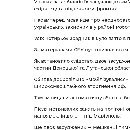
У лавах загарбників їх залучали до «
східному та південному фронтах.
Насамперед мова йде про неодноразо
українських захисників у районі Робо
Усіх чотирьох зрадників було взято в п
За матеріалами СБУ суд призначив їм 
Як встановило слідство, двоє засудж
частин Донецької та Луганської облас
Обидва добровільно «мобілізувалися» 
широкомасштабного вторгнення рф.
Там їм видали автоматичну зброю з б
Після нетривалих занять на полігоні о
напрямок, іншого — під Маріуполь.
Ще двоє засуджених — мешканці тимча