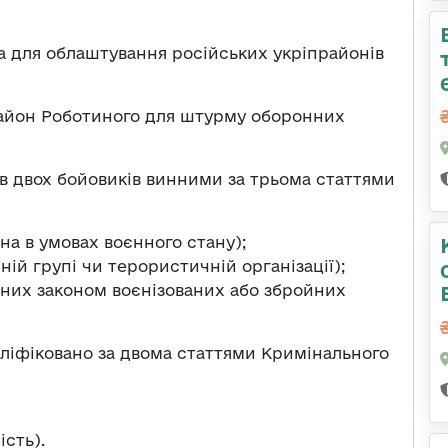
а для облаштування російських укріпрайонів
район Роботиного для штурму оборонних
нав двох бойовиків винними за трьома статтями
ена в умовах воєнного стану);
чній групі чи терористичній організації);
чених законом воєнізованих або збройних
аліфіковано за двома статтями Кримінального
ість).