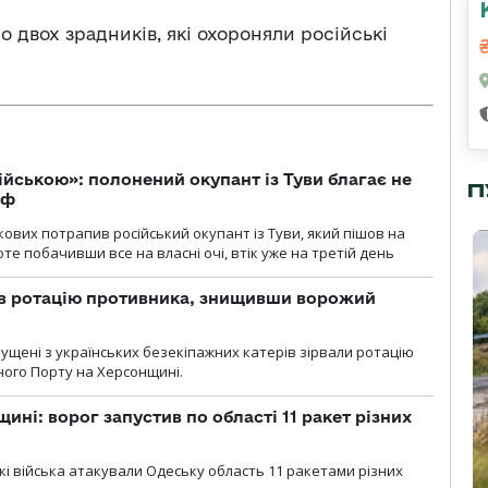
 двох зрадників, які охороняли російські
ійською»: полонений окупант із Туви благає не
П
рф
кових потрапив російський окупант із Туви, який пішов на
те побачивши все на власні очі, втік уже на третій день
ав ротацію противника, знищивши ворожий
пущені з українських безекіпажних катерів зірвали ротацію
зного Порту на Херсонщині.
ині: ворог запустив по області 11 ракет різних
ські війська атакували Одеську область 11 ракетами різних