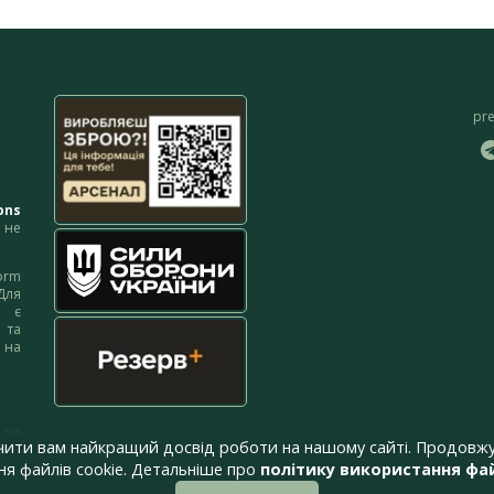
pr
ons
не
orm
Для
м є
 та
 на
 на
чити вам найкращий досвід роботи на нашому сайті. Продовжу
я файлів cookie. Детальніше про
політику використання фай