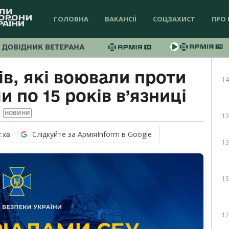
ГОЛОВНА
ВАКАНСІЇ
СОЦЗАХИСТ
ПРО 
ДОВІДНИК ВЕТЕРАНА
в, які воювали проти
14
 по 15 років в’язниці
НОВИНИ
13
Слідкуйте за АрміяInform в Google
2
хв.
13
13
12