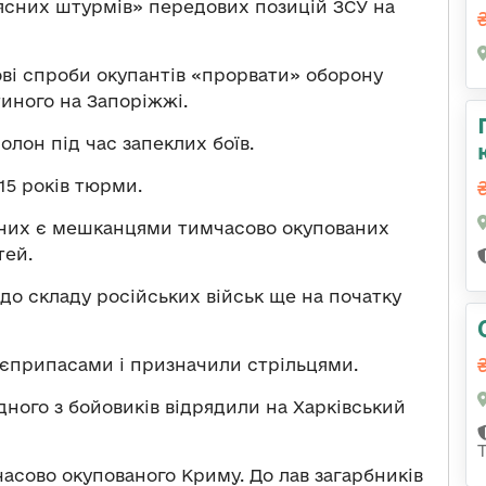
м’ясних штурмів» передових позицій ЗСУ на
ві спроби окупантів «прорвати» оборону
тиного на Запоріжжі.
олон під час запеклих боїв.
15 років тюрми.
ених є мешканцями тимчасово окупованих
тей.
до складу російських військ ще на початку
оєприпасами і призначили стрільцями.
дного з бойовиків відрядили на Харківський
сово окупованого Криму. До лав загарбників