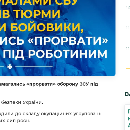
12
11
11
амагались «прорвати» оборону ЗСУ під
В
безпеки України.
одили до складу окупаційних угруповань
х сил росії.