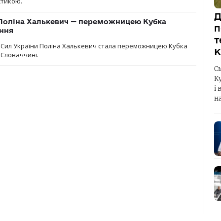
істикою.
Д
Поліна Халькевич — переможницею Кубка
п
іння
т
Сил України Поліна Халькевич стала переможницею Кубка
К
 Словаччині.
С
К
і 
н