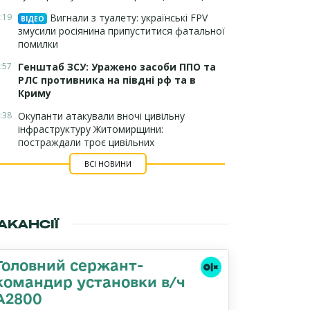
:19
Вигнали з туалету: українські FPV
ВІДЕО
змусили росіянина припуститися фатальної
помилки
:57
Генштаб ЗСУ: Уражено засоби ППО та
РЛС противника на півдні рф та в
Криму
:38
Окупанти атакували вночі цивільну
інфраструктуру Житомирщини:
постраждали троє цивільних
ВСІ НОВИНИ
АКАНСІЇ
Головний сержант-
командир установки в/ч
А2800