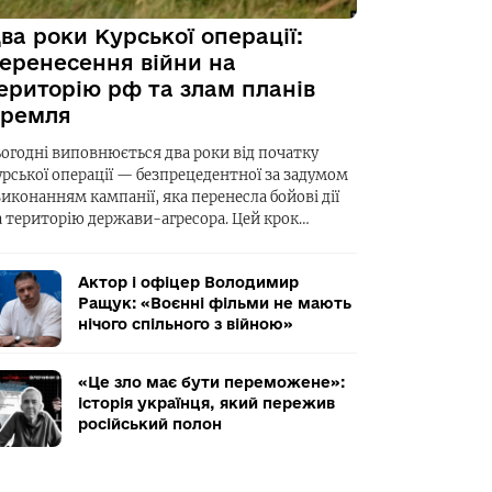
ва роки Курської операції:
еренесення війни на
ериторію рф та злам планів
ремля
ьогодні виповнюється два роки від початку
урської операції — безпрецедентної за задумом
виконанням кампанії, яка перенесла бойові дії
а територію держави-агресора. Цей крок…
Актор і офіцер Володимир
Ращук: «Воєнні фільми не мають
нічого спільного з війною»
«Це зло має бути переможене»:
історія українця, який пережив
російський полон