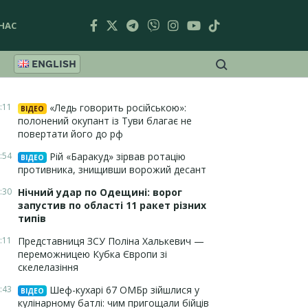
НАС
ENGLISH
:11
«Ледь говорить російською»:
ВІДЕО
полонений окупант із Туви благає не
повертати його до рф
:54
Рій «Баракуд» зірвав ротацію
ВІДЕО
противника, знищивши ворожий десант
:30
Нічний удар по Одещині: ворог
запустив по області 11 ракет різних
типів
:11
Представниця ЗСУ Поліна Халькевич —
переможницею Кубка Європи зі
скелелазіння
:43
Шеф-кухарі 67 ОМБр зійшлися у
ВІДЕО
кулінарному батлі: чим пригощали бійців