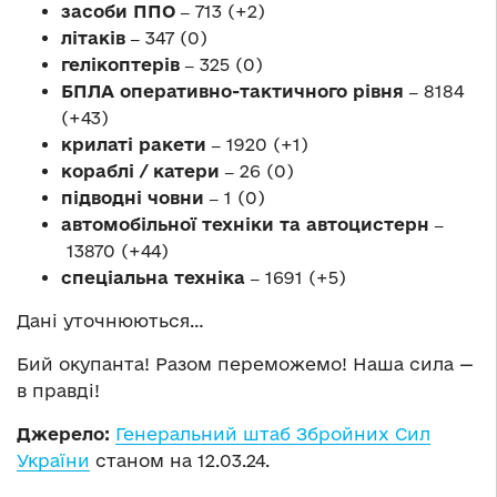
засоби ППО ‒
713 (+2)
літаків ‒
347 (0)
гелікоптерів ‒
325 (0)
БПЛА оперативно-тактичного рівня ‒
8184
(+43)
крилаті ракети ‒
1920 (+1)
кораблі / катери ‒
26 (0)
підводні човни ‒
1 (0)
автомобільної техніки та автоцистерн ‒
13870 (+44)
спеціальна техніка ‒
1691 (+5)
Дані уточнюються…
Бий окупанта! Разом переможемо! Наша сила —
в правді!
Джерело:
Генеральний штаб Збройних Сил
України
станом на 12.03.24.