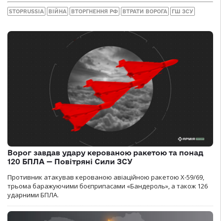
STOPRUSSIA
ВІЙНА
ВТОРГНЕННЯ РФ
ВТРАТИ ВОРОГА
ГШ ЗСУ
Ворог завдав удару керованою ракетою та понад
120 БПЛА — Повітряні Сили ЗСУ
Противник атакував керованою авіаційною ракетою Х-59/69,
трьома баражуючими боєприпасами «Бандероль», а також 126
ударними БПЛА.