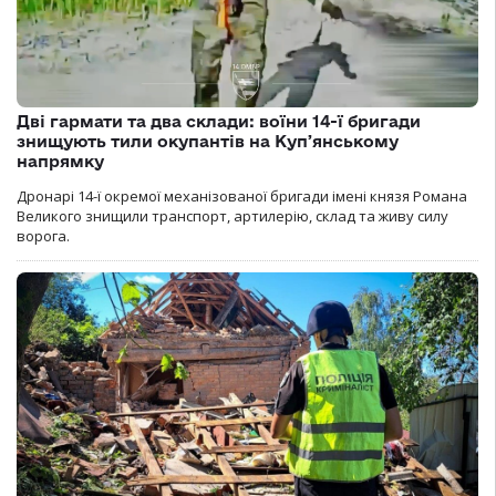
Дві гармати та два склади: воїни 14-ї бригади
знищують тили окупантів на Купʼянському
напрямку
Дронарі 14-ї окремої механізованої бригади імені князя Романа
Великого знищили транспорт, артилерію, склад та живу силу
ворога.