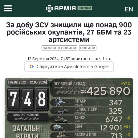
EN
За добу ЗСУ знищили ще понад 900
російських окупантів, 27 ББМ та 23
артсистеми
ВАЖЛИВІ НОВИНИ
НОВИНИ
12 Березня 2024, 7:48
Прочитаєте за:
< 1
хв.
Слідкуйте за АрміяInform в Google