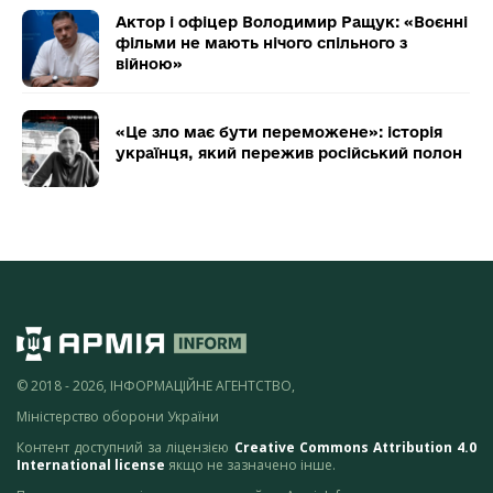
Актор і офіцер Володимир Ращук: «Воєнні
фільми не мають нічого спільного з
війною»
«Це зло має бути переможене»: історія
українця, який пережив російський полон
© 2018 - 2026, ІНФОРМАЦІЙНЕ АГЕНТСТВО,
Міністерство оборони України
Контент доступний за ліцензією
Creative Commons Attribution 4.0
International license
якщо не зазначено інше.