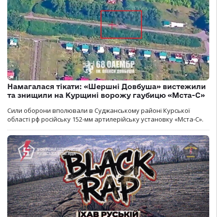
Намагалася тікати: «Шершні Довбуша» вистежили
та знищили на Курщині ворожу гаубицю «Мста-С»
Сили оборони вполювали в Суджанському районі Курської
області рф російську 152-мм артилерійську установку «Мста-С».