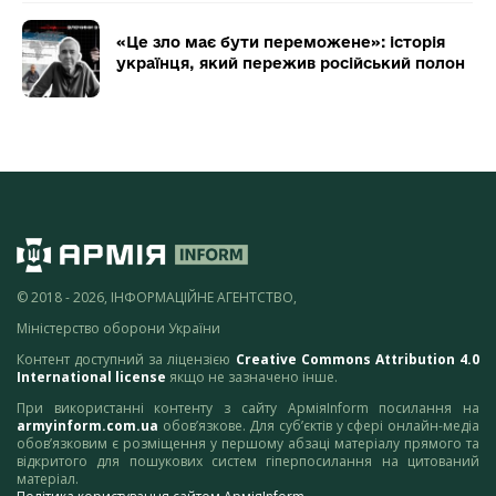
«Це зло має бути переможене»: історія
українця, який пережив російський полон
© 2018 - 2026, ІНФОРМАЦІЙНЕ АГЕНТСТВО,
Міністерство оборони України
Контент доступний за ліцензією
Creative Commons Attribution 4.0
International license
якщо не зазначено інше.
При використанні контенту з сайту АрміяInform посилання на
armyinform.com.ua
обов’язкове. Для суб’єктів у сфері онлайн-медіа
обов’язковим є розміщення у першому абзаці матеріалу прямого та
відкритого для пошукових систем гіперпосилання на цитований
матеріал.