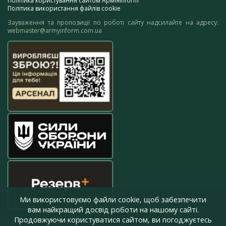
Політика користування сайтом АрміяInform
Політика використання файлів cookie
Зауваження та пропозиції по роботі сайту надсилайте на адресу:
webmaster@armyinform.com.ua
Ми використовуємо файли cookie, щоб забезпечити
вам найкращий досвід роботи на нашому сайті.
Продовжуючи користуватися сайтом, ви погоджуєтесь
press@armyinform.com.ua