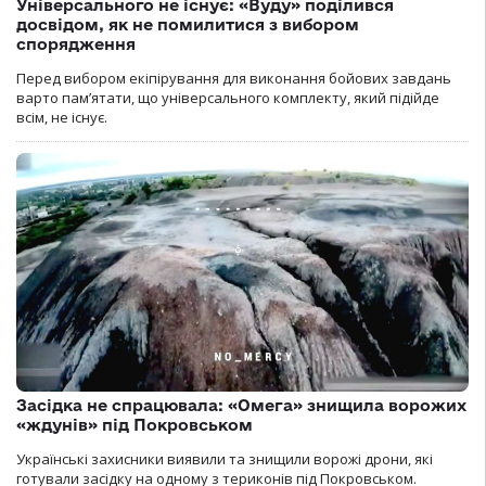
Універсального не існує: «Вуду» поділився
досвідом, як не помилитися з вибором
спорядження
Перед вибором екіпірування для виконання бойових завдань
варто пам’ятати, що універсального комплекту, який підійде
всім, не існує.
Засідка не спрацювала: «Омега» знищила ворожих
«ждунів» під Покровськом
Українські захисники виявили та знищили ворожі дрони, які
готували засідку на одному з териконів під Покровськом.