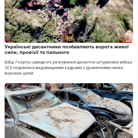
Українські десантники позбавляють ворога живої
сили, провізії та пального
Бійці 7 корпус швидкого реагування десантно-штурмових військ
ЗСУ поділилися видовищними кадрами з ураженнями низки
ворожих цілей.