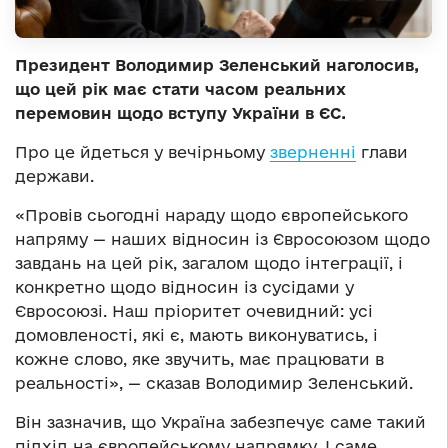
Президент Володимир Зеленський наголосив,
що цей рік має стати часом реальних
перемовин щодо вступу України в ЄС.
Про це йдеться у вечірньому
зверненні
глави
держави.
«Провів сьогодні нараду щодо європейського
напряму — наших відносин із Євросоюзом щодо
завдань на цей рік, загалом щодо інтеграції, і
конкретно щодо відносин із сусідами у
Євросоюзі. Наш пріоритет очевидний: усі
домовленості, які є, мають виконуватись, і
кожне слово, яке звучить, має працювати в
реальності», — сказав Володимир Зеленський.
Він зазначив, що Україна забезпечує саме такий
підхід на європейському напрямку. І саме