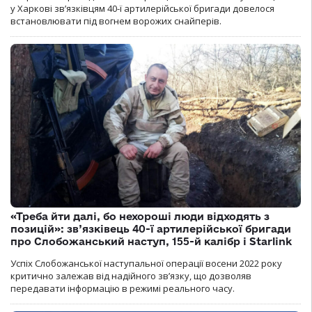
у Харкові зв’язківцям 40-ї артилерійської бригади довелося
встановлювати під вогнем ворожих снайперів.
«Треба йти далі, бо нехороші люди відходять з
позицій»: зв’язківець 40-ї артилерійської бригади
про Слобожанський наступ, 155-й калібр і Starlink
Успіх Слобожанської наступальної операції восени 2022 року
критично залежав від надійного зв’язку, що дозволяв
передавати інформацію в режимі реального часу.