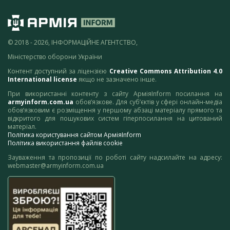
© 2018 - 2026, ІНФОРМАЦІЙНЕ АГЕНТСТВО,
Міністерство оборони України
Контент доступний за ліцензією
Creative Commons Attribution 4.0
International license
якщо не зазначено інше.
При використанні контенту з сайту АрміяInform посилання на
armyinform.com.ua
обов’язкове. Для суб’єктів у сфері онлайн-медіа
обов’язковим є розміщення у першому абзаці матеріалу прямого та
відкритого для пошукових систем гіперпосилання на цитований
матеріал.
Політика користування сайтом АрміяInform
Політика використання файлів cookie
Зауваження та пропозиції по роботі сайту надсилайте на адресу:
webmaster@armyinform.com.ua