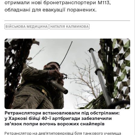
отримали нові бронетранспортери M113,
обладнані для евакуації поранених.
ВІЙСЬКОВА МЕДИЦИНА
НАТАЛІЯ КАЛМИКОВА
Ретранслятори встановлювали під обстрілами:
у Харкові бійці 40-ї артбригади забезпечили
зв’язок попри вогонь ворожих снайперів
Ретранслятор на дев’ятиповерхівці біля танкового училища