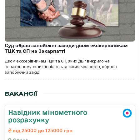
Суд обрав запобіжні заходи двом екскерівникам
ТЦК та СП на Закарпатті
Двом екскерівникам ТЦК та СП, яких ДБР викрило на
незаконному «списанні» понад тисячі чоловіків, обрано
запобіжний захід.
ВАКАНСІЇ
Навідник мінометного
розрахунку
від 25000 до 125000 грн