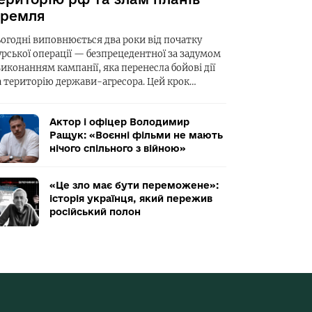
ремля
ьогодні виповнюється два роки від початку
урської операції — безпрецедентної за задумом
виконанням кампанії, яка перенесла бойові дії
а територію держави-агресора. Цей крок…
Актор і офіцер Володимир
Ращук: «Воєнні фільми не мають
нічого спільного з війною»
«Це зло має бути переможене»:
історія українця, який пережив
російський полон