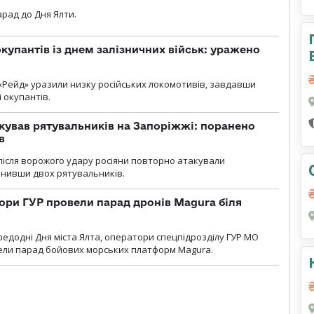
рад до Дня Ялти.
купантів із днем залізничних військ: уражено
«Рейд» уразили низку російських локомотивів, завдавши
і окупантів.
кував рятувальників на Запоріжжі: поранено
в
і після ворожого удару росіяни повторно атакували
анивши двох рятувальників.
ори ГУР провели парад дронів Magura біля
ередодні Дня міста Ялта, оператори спецпідрозділу ГУР МО
вели парад бойових морських платформ Magura.