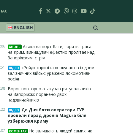
НАС
ENGLISH
:06
Атака на порт Ялти, горить траса
АНОНС
на Крим, винищувач ефектно пролітає над
Запоріжжям: стрім
:51
«Рейд» «привітав» окупантів із днем
ВІДЕО
залізничних військ: уражено локомотиви
росіян
:38
Ворог повторно атакував рятувальників
на Запоріжжі: поранено двох
надзвичайників
:22
До Дня Ялти оператори ГУР
ВІДЕО
провели парад дронів Magura біля
узбережжя Криму
:07
Не залишають людей самих: як
КОМЕНТАР