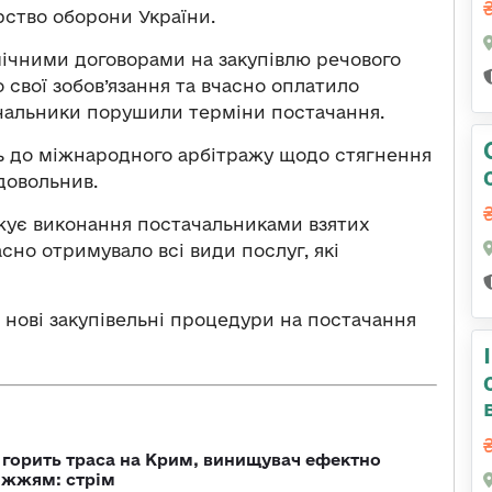
рство оборони України.
ічними договорами на закупівлю речового
свої зобов’язання та вчасно оплатило
тачальники порушили терміни постачання.
сь до міжнародного арбітражу щодо стягнення
довольнив.
жує виконання постачальниками взятих
асно отримувало всі види послуг, які
 нові закупівельні процедури на постачання
, горить траса на Крим, винищувач ефектно
іжжям: стрім