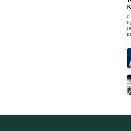
К
С
К
і 
н