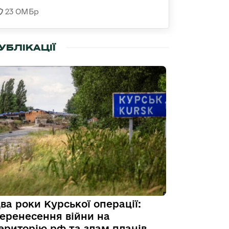
23 ОМБр
УБЛІКАЦІЇ
ва роки Курської операції:
еренесення війни на
ериторію рф та злам планів