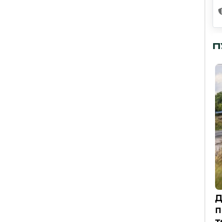
П
Д
п
т