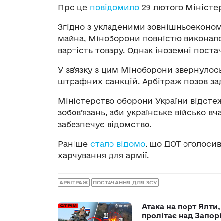
Про це
повідомило
29 лютого Міністе
Згідно з укладеними зовнішньоеконом
майна, Міноборони повністю виконало 
вартість товару. Однак іноземні пос
У звʼязку з цим Міноборони звернуло
штрафних санкцій. Арбітраж позов за
Міністерство оборони України відсте
зобов’язань, аби українське військо вч
забезпечує відомство.
Раніше
стало відомо
, що ДОТ оголосив
харчування для армії.
АРБІТРАЖ
ПОСТАЧАННЯ ДЛЯ ЗСУ
Атака на порт Ялти
пролітає над Запор