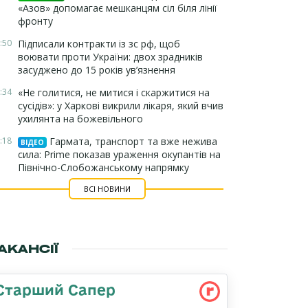
«Азов» допомагає мешканцям сіл біля лінії
фронту
:50
Підписали контракти із зс рф, щоб
воювати проти України: двох зрадників
засуджено до 15 років ув’язнення
:34
«Не голитися, не митися і скаржитися на
сусідів»: у Харкові викрили лікаря, який вчив
ухилянта на божевільного
:18
Гармата, транспорт та вже нежива
ВІДЕО
сила: Prime показав ураження окупантів на
Північно-Слобожанському напрямку
ВСІ НОВИНИ
АКАНСІЇ
Старший Сапер