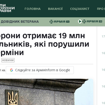
ГОЛОВНА
ВАКАНСІЇ
СОЦЗАХИСТ
ПРО 
ДОВІДНИК ВЕТЕРАНА
орони отримає 19 млн
17
льників, які порушили
ерміни
16
НОВИНИ
16
Слідкуйте за АрміяInform в Google
1
хв.
16
16