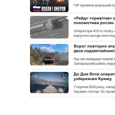
ГУР провело морський па
«Рейд» «привітав» о
локомотиви росіян
Оператори 413-го полку 
відчутної шкоди логістиц
Ворог повторно ата
двох надзвичайникі
Під час ліквідації пожеж
Запорізький район, пор
До Дня Ялти операт
узбережжя Криму
7 серпня 2026 року, нап
України «Group 13» про