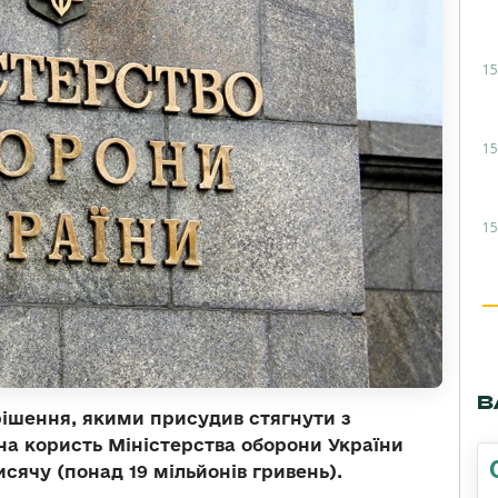
15
15
15
В
ішення, якими присудив стягнути з
на користь Міністерства оборони України
сячу (понад 19 мільйонів гривень).