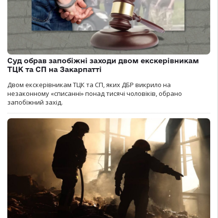
Суд обрав запобіжні заходи двом екскерівникам
ТЦК та СП на Закарпатті
Двом екскерівникам ТЦК та СП, яких ДБР викрило на
незаконному «списанні» понад тисячі чоловіків, обрано
запобіжний захід.