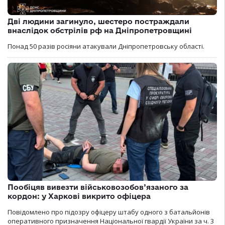
Дві людини загинуло, шестеро постраждали
внаслідок обстрілів рф на Дніпропетровщині
Понад 50 разів росіяни атакували Дніпропетровську області.
Пообіцяв вивезти військовозобов’язаного за
кордон: у Харкові викрито офіцера
Повідомлено про підозру офіцеру штабу одного з батальйонів
оперативного призначення Національної гвардії України за ч. 3