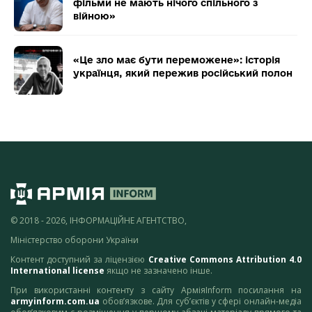
фільми не мають нічого спільного з
війною»
«Це зло має бути переможене»: історія
українця, який пережив російський полон
© 2018 - 2026, ІНФОРМАЦІЙНЕ АГЕНТСТВО,
Міністерство оборони України
Контент доступний за ліцензією
Creative Commons Attribution 4.0
International license
якщо не зазначено інше.
При використанні контенту з сайту АрміяInform посилання на
armyinform.com.ua
обов’язкове. Для суб’єктів у сфері онлайн-медіа