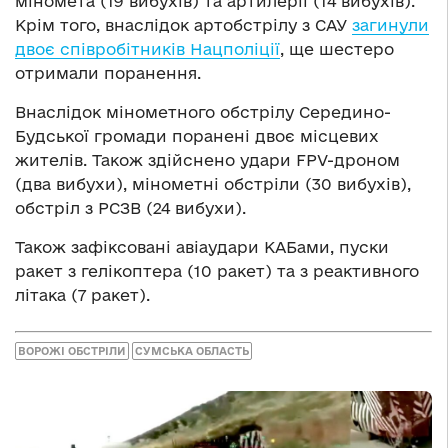
міномета (19 вибухів) та артилерії (14 вибухів).
Крім того, внаслідок артобстрілу з САУ
загинули
двоє співробітників Нацполіції
, ще шестеро
отримали поранення.
Внаслідок мінометного обстрілу Середино-
Будської громади поранені двоє місцевих
жителів. Також здійснено удари FPV-дроном
(два вибухи), мінометні обстріли (30 вибухів),
обстріл з РСЗВ (24 вибухи).
Також зафіксовані авіаудари КАБами, пуски
ракет з гелікоптера (10 ракет) та з реактивного
літака (7 ракет).
ВОРОЖІ ОБСТРІЛИ
СУМСЬКА ОБЛАСТЬ