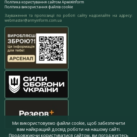
Політика користування сайтом АрміяInform
Політика використання файлів cookie
Зауваження та пропозиції по роботі сайту надсилайте на адресу:
webmaster@armyinform.com.ua
Ми використовуємо файли cookie, щоб забезпечити
вам найкращий досвід роботи на нашому сайті.
Продовжуючи користуватися сайтом, ви погоджуєтесь
press@armyinform.com.ua