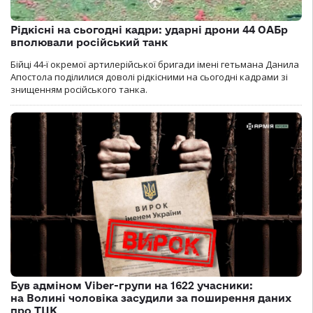
Рідкісні на сьогодні кадри: ударні дрони 44 ОАБр
вполювали російський танк
Бійці 44-ї окремої артилерійської бригади імені гетьмана Данила
Апостола поділилися доволі рідкісними на сьогодні кадрами зі
знищенням російського танка.
Був адміном Viber-групи на 1622 учасники:
на Волині чоловіка засудили за поширення даних
про ТЦК