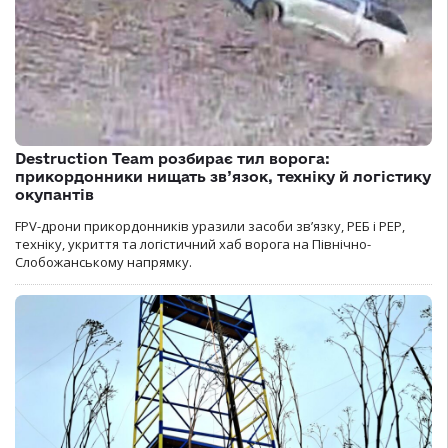
Destruction Team розбирає тил ворога:
прикордонники нищать зв’язок, техніку й логістику
окупантів
FPV-дрони прикордонників уразили засоби зв’язку, РЕБ і РЕР,
техніку, укриття та логістичний хаб ворога на Північно-
Слобожанському напрямку.