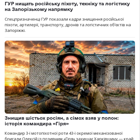
ГУР нищать російську піхоту, техніку та логістику
на Запорізькому напрямку
Спецпризначенці ГУР показали кадри знищення російської
піхоти, артилерії, транспорту, дронів та логістичних об’єктів на
Запоріжжі.
Знищив шістьох росіян, а сімох взяв у полон:
історія командира «Гіря»
Командир 3-ї мотопіхотної роти 43-ї окремої механізованої
бригади Олексій із позивним «Гіря» захищає Харківщину — край,