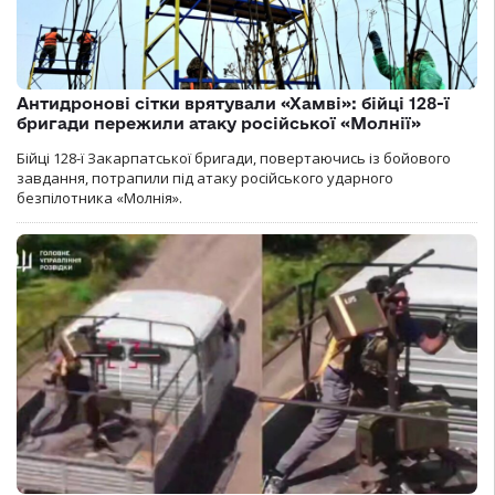
Антидронові сітки врятували «Хамві»: бійці 128-ї
бригади пережили атаку російської «Молнії»
Бійці 128-ї Закарпатської бригади, повертаючись із бойового
завдання, потрапили під атаку російського ударного
безпілотника «Молнія».