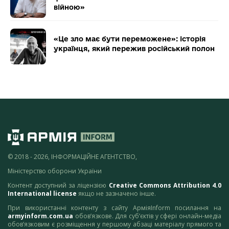
війною»
«Це зло має бути переможене»: історія
українця, який пережив російський полон
© 2018 - 2026, ІНФОРМАЦІЙНЕ АГЕНТСТВО,
Міністерство оборони України
Контент доступний за ліцензією
Creative Commons Attribution 4.0
International license
якщо не зазначено інше.
При використанні контенту з сайту АрміяInform посилання на
armyinform.com.ua
обов’язкове. Для суб’єктів у сфері онлайн-медіа
обов’язковим є розміщення у першому абзаці матеріалу прямого та