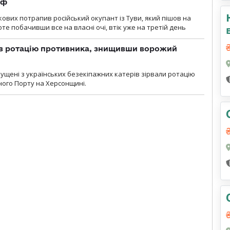
рф
кових потрапив російський окупант із Туви, який пішов на
те побачивши все на власні очі, втік уже на третій день
ав ротацію противника, знищивши ворожий
пущені з українських безекіпажних катерів зірвали ротацію
зного Порту на Херсонщині.