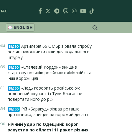
НАС
ENGLISH
:04
Артилерія 66 ОМБр зірвала спробу
ВІДЕО
росіян накопичити сили для подальшого
штурму
:39
«Сталевий Кордон» знищив
ВІДЕО
стартову позицію російських «Молній» та
інші ворожі цілі
:11
«Ледь говорить російською»:
ВІДЕО
полонений окупант із Туви благає не
повертати його до рф
:54
Рій «Баракуд» зірвав ротацію
ВІДЕО
противника, знищивши ворожий десант
:30
Нічний удар по Одещині: ворог
запустив по області 11 ракет різних