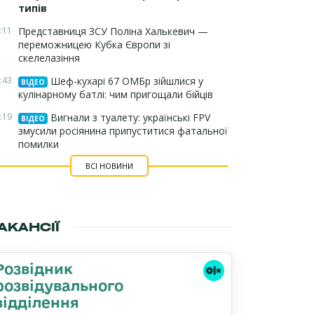
типів
:11
Представниця ЗСУ Поліна Халькевич —
переможницею Кубка Європи зі
скелелазіння
:43
Шеф-кухарі 67 ОМБр зійшлися у
ВІДЕО
кулінарному батлі: чим пригощали бійців
:19
Вигнали з туалету: українські FPV
ВІДЕО
змусили росіянина припуститися фатальної
помилки
ВСІ НОВИНИ
АКАНСІЇ
Розвідник
розвідувального
відділення