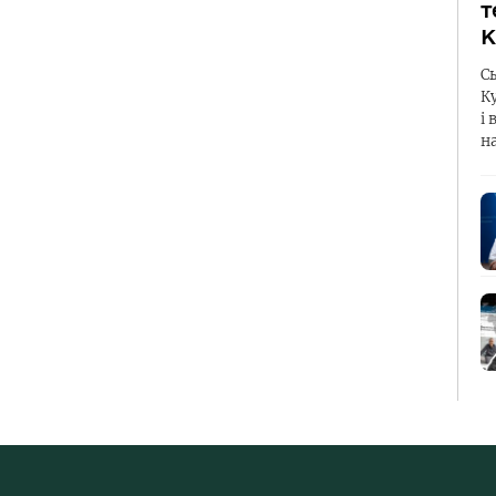
т
К
С
К
і 
н