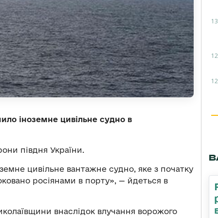
13
12
12
ило іноземне цивільне судно в
они півдня України.
В
оземне цивільне вантажне судно, яке з початку
овано росіянами в порту», — йдеться в
иколаївщини внаслідок влучання ворожого