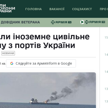
ГОЛОВНА
ВАКАНСІЇ
СОЦЗАХИСТ
ПРО 
ДОВІДНИК ВЕТЕРАНА
ли іноземне цивільне
15
у з портів України
НОВИНИ
14
Слідкуйте за АрміяInform в Google
1
хв.
14
13
13