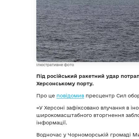
Ілюстративне фото
Під російський ракетний удар потрап
Херсонському порту.
Про це
повідомив
пресцентр Сил обор
«У Херсоні зафіксовано влучання в ін
широкомасштабного вторгнення заблок
інформації.
Водночас у Чорноморській громаді М