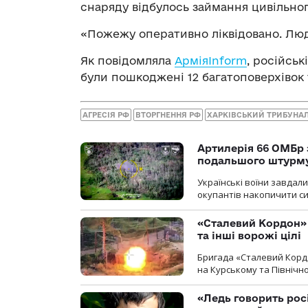
снаряду відбулось займання цивільно
«Пожежу оперативно ліквідовано. Люд
Як повідомляла
АрміяInform
, російськ
були пошкоджені 12 багатоповерхівок 
АГРЕСІЯ РФ
ВТОРГНЕННЯ РФ
ХАРКІВСЬКИЙ ТРИБУНА
Артилерія 66 ОМБр 
подальшого штурм
Українські воїни завдал
окупантів накопичити с
«Сталевий Кордон»
та інші ворожі цілі
Бригада «Сталевий Кордо
на Курському та Північ
«Ледь говорить рос