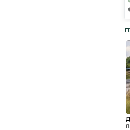
П
Д
п