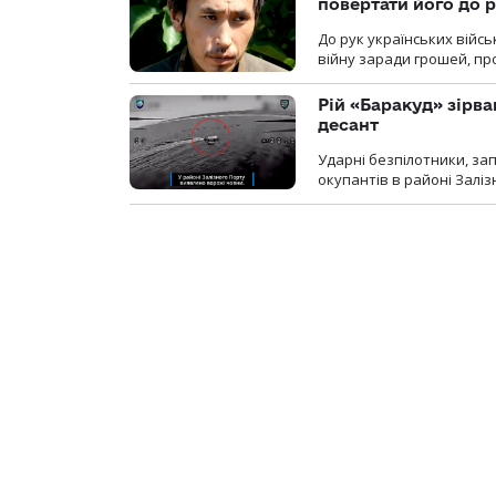
повертати його до 
До рук українських війсь
війну заради грошей, про
Рій «Баракуд» зірв
десант
Ударні безпілотники, за
окупантів в районі Залі