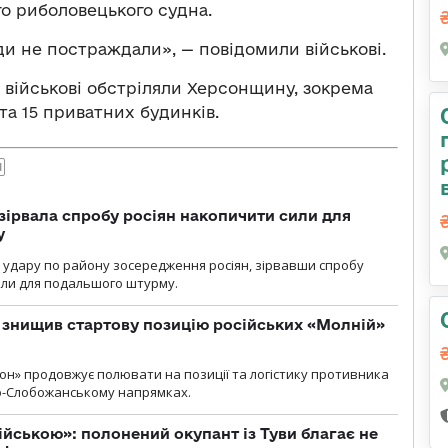
го риболовецького судна.
и не постраждали», — повідомили військові.
і військові обстріляли Херсонщину, зокрема
та 15 приватних будинків.
Л
зірвала спробу росіян накопичити сили для
у
и удару по району зосередження росіян, зірвавши спробу
или для подальшого штурму.
 знищив стартову позицію російських «Молній»
н» продовжує полювати на позиції та логістику противника
но-Слобожанському напрямках.
ійською»: полонений окупант із Туви благає не