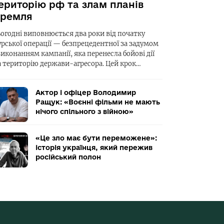
ериторію рф та злам планів
ремля
ьогодні виповнюється два роки від початку
урської операції — безпрецедентної за задумом
виконанням кампанії, яка перенесла бойові дії
а територію держави-агресора. Цей крок…
Актор і офіцер Володимир
Ращук: «Воєнні фільми не мають
нічого спільного з війною»
«Це зло має бути переможене»:
історія українця, який пережив
російський полон