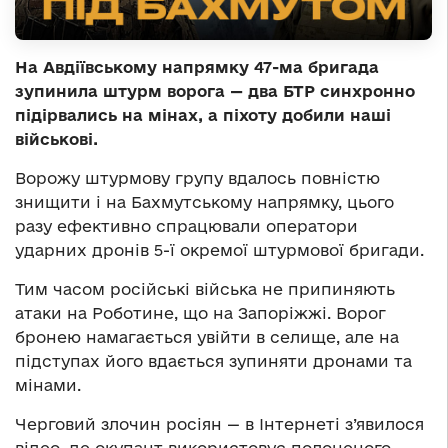
На Авдіївському напрямку 47-ма бригада
зупинила штурм ворога — два БТР синхронно
підірвались на мінах, а піхоту добили наші
військові.
Ворожу штурмову групу вдалось повністю
знищити і на Бахмутському напрямку, цього
разу ефективно спрацювали оператори
ударних дронів 5-ї окремої штурмової бригади.
Тим часом російські війська не припиняють
атаки на Роботине, що на Запоріжжі. Ворог
бронею намагається увійти в селище, але на
підступах його вдається зупиняти дронами та
мінами.
Черговий злочин росіян — в Інтернеті з’явилося
відео, де окупант використовує полоненого