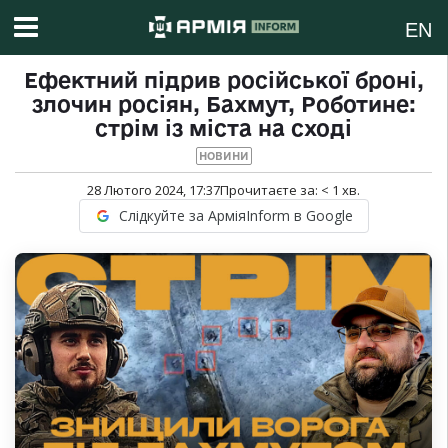
EN
Ефектний підрив російської броні,
злочин росіян, Бахмут, Роботине:
стрім із міста на сході
НОВИНИ
28 Лютого 2024, 17:37
Прочитаєте за:
< 1
хв.
Слідкуйте за АрміяInform в Google