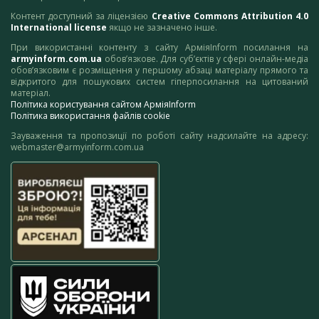
Контент доступний за ліцензією
Creative Commons Attribution 4.0
International license
якщо не зазначено інше.
При використанні контенту з сайту АрміяInform посилання на
armyinform.com.ua
обов’язкове. Для суб’єктів у сфері онлайн-медіа
обов’язковим є розміщення у першому абзаці матеріалу прямого та
відкритого для пошукових систем гіперпосилання на цитований
матеріал.
Політика користування сайтом АрміяInform
Політика використання файлів cookie
Зауваження та пропозиції по роботі сайту надсилайте на адресу:
webmaster@armyinform.com.ua