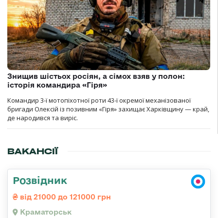
Знищив шістьох росіян, а сімох взяв у полон:
історія командира «Гіря»
Командир 3-ї мотопіхотної роти 43-ї окремої механізованої
бригади Олексій із позивним «Гіря» захищає Харківщину — край,
де народився та виріс.
ВАКАНСІЇ
Розвідник
від 21000 до 121000 грн
Краматорськ