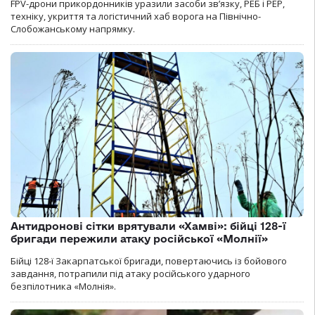
FPV-дрони прикордонників уразили засоби зв’язку, РЕБ і РЕР,
техніку, укриття та логістичний хаб ворога на Північно-
Слобожанському напрямку.
Антидронові сітки врятували «Хамві»: бійці 128-ї
бригади пережили атаку російської «Молнії»
Бійці 128-ї Закарпатської бригади, повертаючись із бойового
завдання, потрапили під атаку російського ударного
безпілотника «Молнія».