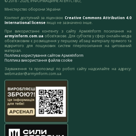
© 2018 - 2026, ІНФОРМАЦІЙНЕ АГЕНТСТВО,
Міністерство оборони України
Контент доступний за ліцензією
Creative Commons Attribution 4.0
International license
якщо не зазначено інше.
При використанні контенту з сайту АрміяInform посилання на
armyinform.com.ua
обов’язкове. Для суб’єктів у сфері онлайн-медіа
обов’язковим є розміщення у першому абзаці матеріалу прямого та
відкритого для пошукових систем гіперпосилання на цитований
матеріал.
Політика користування сайтом АрміяInform
Політика використання файлів cookie
Зауваження та пропозиції по роботі сайту надсилайте на адресу:
webmaster@armyinform.com.ua