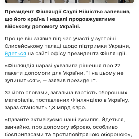
Президент Фінляндії Саулі Нііністьо запевнив,
що його країна і надалі продовжуватиме
військову допомогу Україні.
Про це він заявив під час участі у зустрічі
Єлисейському палаці щодо підтримки України,
йдеться
на сайті офісу президента Фінляндії.
«Фінляндія наразі ухвалила рішення про 22
пакети допомоги для України, “і на цьому не
зупиниться”», — заявив президент.
За його словами, загальна вартість оборонних
матеріалів, поставлених Фінляндією в Україну,
зараз становить 1,8 млрд євро.
«Давайте активізуємо наші зусилля. Йдеться,
звичайно, про допомогу зброєю, особливо
боєприпасами та протиповітряною обороною»,