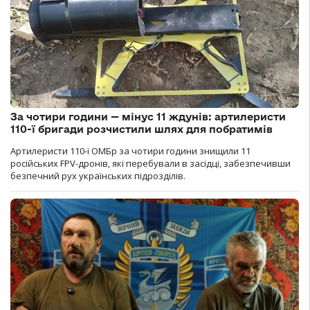
За чотири години — мінус 11 ждунів: артилеристи
110-ї бригади розчистили шлях для побратимів
Артилеристи 110-ї ОМБр за чотири години знищили 11
російських FPV-дронів, які перебували в засідці, забезпечивши
безпечний рух українських підрозділів.