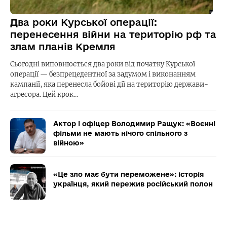
Два роки Курської операції:
перенесення війни на територію рф та
злам планів Кремля
Сьогодні виповнюється два роки від початку Курської
операції — безпрецедентної за задумом і виконанням
кампанії, яка перенесла бойові дії на територію держави-
агресора. Цей крок…
Актор і офіцер Володимир Ращук: «Воєнні
фільми не мають нічого спільного з
війною»
«Це зло має бути переможене»: історія
українця, який пережив російський полон