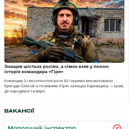
Знищив шістьох росіян, а сімох взяв у полон:
історія командира «Гіря»
Командир 3-ї мотопіхотної роти 43-ї окремої механізованої
бригади Олексій із позивним «Гіря» захищає Харківщину — край,
де народився та виріс.
ВАКАНСІЇ
Молодший інспектор