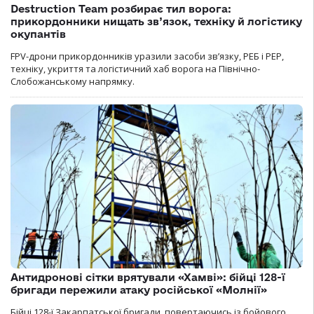
Destruction Team розбирає тил ворога:
прикордонники нищать зв’язок, техніку й логістику
окупантів
FPV-дрони прикордонників уразили засоби зв’язку, РЕБ і РЕР,
техніку, укриття та логістичний хаб ворога на Північно-
Слобожанському напрямку.
Антидронові сітки врятували «Хамві»: бійці 128-ї
бригади пережили атаку російської «Молнії»
Бійці 128-ї Закарпатської бригади, повертаючись із бойового