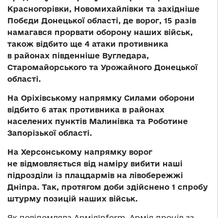
Красногорівки, Новомихайлівки та західніше
Побєди Донецької області, де ворог, 15 разів
намагався прорвати оборону наших військ,
також відбито ще 4 атаки противника
в районах південніше Вугледара,
Старомайорського та Урожайного Донецької
області.
На Оріхівському напрямку
Силами оборони
відбито 6 атак противника в районах
населених пунктів Малинівка та Роботине
Запорізької області.
На Херсонському напрямку
ворог
не відмовляється від наміру вибити наші
підрозділи із плацдармів на лівобережжі
Дніпра. Так, протягом доби здійснено 1 спробу
штурму позицій наших військ.
Як повідомляла АрміяInform, Армія дронів за