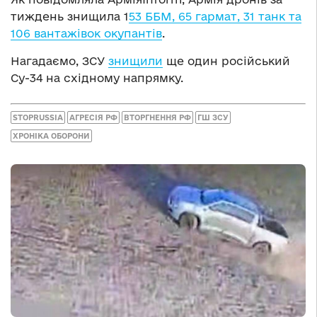
тиждень знищила 1
53 ББМ, 65 гармат, 31 танк та
106 вантажівок окупантів
.
Нагадаємо, ЗСУ
знищили
ще один російський
Су-34 на східному напрямку.
STOPRUSSIA
АГРЕСІЯ РФ
ВТОРГНЕННЯ РФ
ГШ ЗСУ
ХРОНІКА ОБОРОНИ