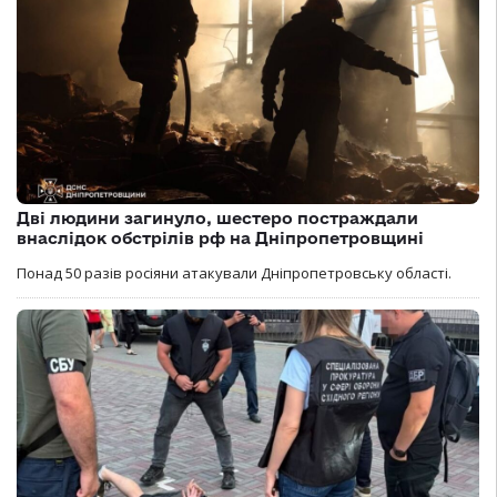
Дві людини загинуло, шестеро постраждали
внаслідок обстрілів рф на Дніпропетровщині
Понад 50 разів росіяни атакували Дніпропетровську області.