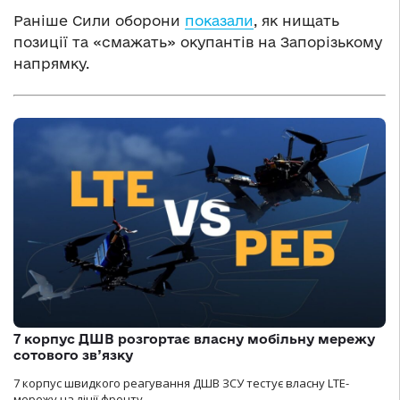
Раніше Сили оборони
показали
, як нищать
позиції та «смажать» окупантів на Запорізькому
напрямку.
7 корпус ДШВ розгортає власну мобільну мережу
сотового зв’язку
7 корпус швидкого реагування ДШВ ЗСУ тестує власну LTE-
мережу на лінії фронту.