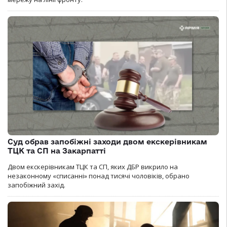
Суд обрав запобіжні заходи двом екскерівникам
ТЦК та СП на Закарпатті
Двом екскерівникам ТЦК та СП, яких ДБР викрило на
незаконному «списанні» понад тисячі чоловіків, обрано
запобіжний захід.