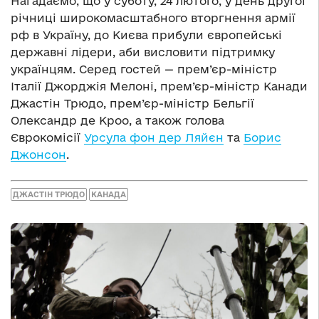
Нагадаємо, що у суботу, 24 лютого, у день другої
річниці широкомасштабного вторгнення армії
рф в Україну, до Києва прибули європейські
державні лідери, аби висловити підтримку
українцям. Серед гостей — прем’єр-міністр
Італії Джорджія Мелоні, прем’єр-міністр Канади
Джастін Трюдо, прем’єр-міністр Бельгії
Олександр де Кроо, а також голова
Єврокомісії
Урсула фон дер Ляйєн
та
Борис
Джонсон
.
ДЖАСТІН ТРЮДО
КАНАДА