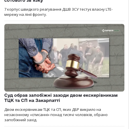
сотового зв’язку
7 корпус швидкого реагування ДШВ ЗСУ тестує власну LTE-
мережу на лінії фронту.
Суд обрав запобіжні заходи двом екскерівникам
ТЦК та СП на Закарпатті
Двом екскерівникам ТЦК та СП, яких ДБР викрило на
незаконному «списанні» понад тисячі чоловіків, обрано
запобіжний захід.