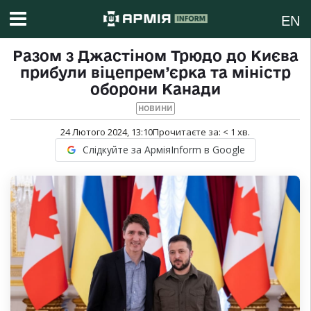
EN
Разом з Джастіном Трюдо до Києва
прибули віцепрем’єрка та міністр
оборони Канади
НОВИНИ
24 Лютого 2024, 13:10
Прочитаєте за:
< 1
хв.
Слідкуйте за АрміяInform в Google