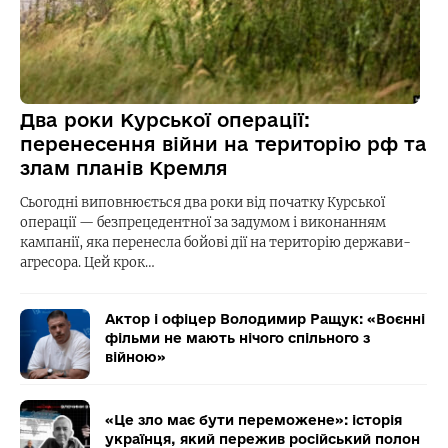
Два роки Курської операції:
перенесення війни на територію рф та
злам планів Кремля
Сьогодні виповнюється два роки від початку Курської
операції — безпрецедентної за задумом і виконанням
кампанії, яка перенесла бойові дії на територію держави-
агресора. Цей крок…
Актор і офіцер Володимир Ращук: «Воєнні
фільми не мають нічого спільного з
війною»
«Це зло має бути переможене»: історія
українця, який пережив російський полон