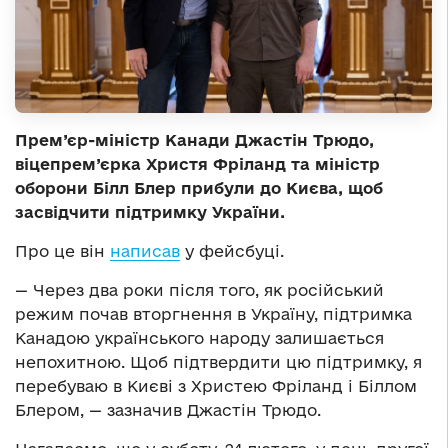
Прем’єр-міністр Канади Джастін Трюдо,
віцепрем’єрка Христя Фріланд та міністр
оборони Білл Блер прибули до Києва, щоб
засвідчити підтримку України.
Про це він
написав
у фейсбуці.
— Через два роки після того, як російський
режим почав вторгнення в Україну, підтримка
Канадою українського народу залишається
непохитною. Щоб підтвердити цю підтримку, я
перебуваю в Києві з Христею Фріланд і Біллом
Блером, — зазначив Джастін Трюдо.