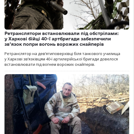
Ретранслятори встановлювали під обстрілами:
у Харкові бійці 40-ї артбригади забезпечили
зв’язок попри вогонь ворожих снайперів
Ретранслятор на дев’ятиповерхівці біля танкового училища
у Харкові зв’язківцям 40-ї артилерійської бригади довелося
встановлювати під вогнем ворожих снайперів.