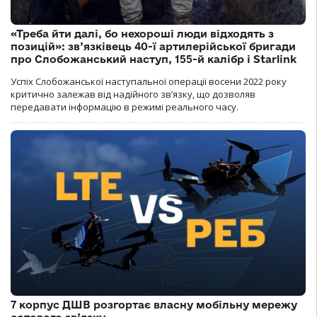
«Треба йти далі, бо нехороші люди відходять з
позицій»: зв’язківець 40-ї артилерійської бригади
про Слобожанський наступ, 155-й калібр і Starlink
Успіх Слобожанської наступальної операції восени 2022 року
критично залежав від надійного зв’язку, що дозволяв
передавати інформацію в режимі реального часу.
7 корпус ДШВ розгортає власну мобільну мережу