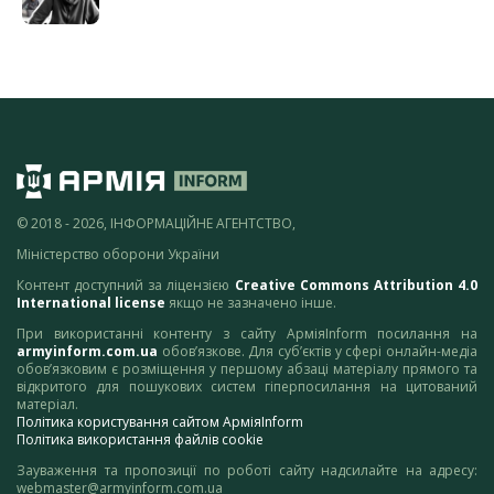
© 2018 - 2026, ІНФОРМАЦІЙНЕ АГЕНТСТВО,
Міністерство оборони України
Контент доступний за ліцензією
Creative Commons Attribution 4.0
International license
якщо не зазначено інше.
При використанні контенту з сайту АрміяInform посилання на
armyinform.com.ua
обов’язкове. Для суб’єктів у сфері онлайн-медіа
обов’язковим є розміщення у першому абзаці матеріалу прямого та
відкритого для пошукових систем гіперпосилання на цитований
матеріал.
Політика користування сайтом АрміяInform
Політика використання файлів cookie
Зауваження та пропозиції по роботі сайту надсилайте на адресу:
webmaster@armyinform.com.ua