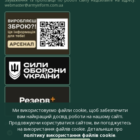
Зауваження та пропозиції по роботі сайту надсилайте на адресу:
webmaster@armyinform.com.ua
Ми використовуємо файли cookie, щоб забезпечити
вам найкращий досвід роботи на нашому сайті.
Продовжуючи користуватися сайтом, ви погоджуєтесь
press@armyinform.com.ua
на використання файлів cookie. Детальніше про
політику використання файлів cookie
.