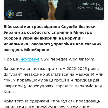
Військові контррозвідники Служби безпеки
України за особистого сприяння Міністра
оборони України викрили на корупції
начальника Головного управління капітальних
вкладень Міноборони.
Про це
інформує
СБУ, передає АрміяInform.
За даними слідства, протягом 2022-2023 років
фігурант незаконно збагатився на майже 14 млн
грн. У подальшому за ці гроші він придбав дві
квартири у новобудовах, гараж та паркомісце у
Києві.
Крім того за одержані «прибутки» посадовець
купив три авто преміум класу, у тому числі