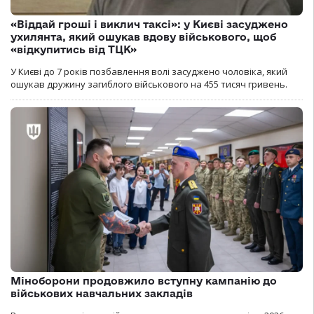
«Віддай гроші і виклич таксі»: у Києві засуджено
ухилянта, який ошукав вдову військового, щоб
«відкупитись від ТЦК»
У Києві до 7 років позбавлення волі засуджено чоловіка, який
ошукав дружину загиблого військового на 455 тисяч гривень.
Міноборони продовжило вступну кампанію до
військових навчальних закладів