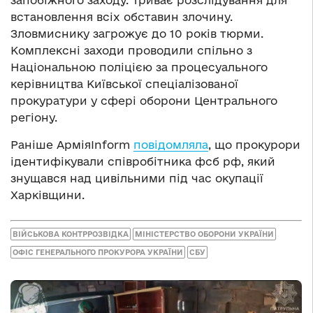
запобіжного заходу. Триває розслідування для
встановлення всіх обставин злочину.
Зловмиснику загрожує до 10 років тюрми.
Комплексні заходи проводили спільно з
Національною поліцією за процесуального
керівництва Київської спеціалізованої
прокуратури у сфері оборони Центрального
регіону.
Раніше АрміяInform
повідомляла
, що прокурори
ідентифікували співробітника фсб рф, який
знущався над цивільними під час окупації
Харківщини.
ВІЙСЬКОВА КОНТРРОЗВІДКА
МІНІСТЕРСТВО ОБОРОНИ УКРАЇНИ
ОФІС ГЕНЕРАЛЬНОГО ПРОКУРОРА УКРАЇНИ
СБУ