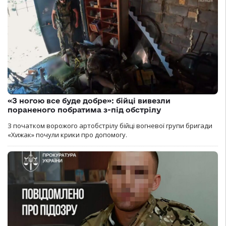
«З ногою все буде добре»: бійці вивезли
пораненого побратима з-під обстрілу
З початком ворожого артобстрілу бійці вогневої групи бригади
«Хижак» почули крики про допомогу.