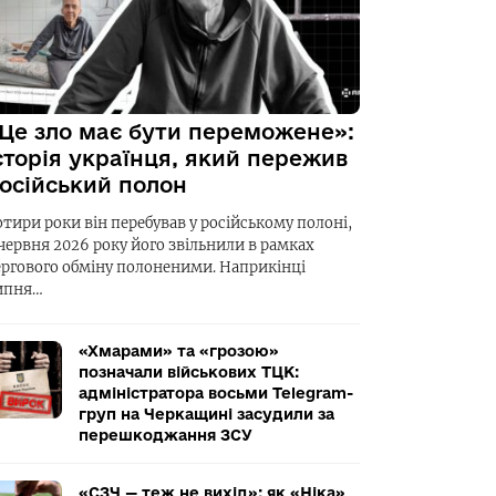
Це зло має бути переможене»:
сторія українця, який пережив
осійський полон
отири роки він перебував у російському полоні,
 червня 2026 року його звільнили в рамках
ергового обміну полоненими. Наприкінці
ипня…
«Хмарами» та «грозою»
позначали військових ТЦК:
адміністратора восьми Telegram-
груп на Черкащині засудили за
перешкоджання ЗСУ
«СЗЧ — теж не вихід»: як «Ніка»