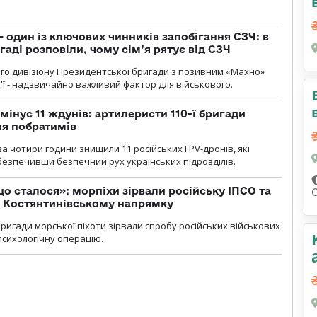
 один із ключових чинників запобігання СЗЧ: в
аді розповіли, чому сім’я рятує від СЗЧ
го дивізіону Президентської бригади з позивним «Махно»
м'ї - надзвичайно важливий фактор для військового.
мінус 11 ждунів: артилеристи 110-ї бригади
ля побратимів
а чотири години знищили 11 російських FPV-дронів, які
абезпечивши безпечний рух українських підрозділів.
що сталося»: морпіхи зірвали російську ІПСО та
а Костянтинівському напрямку
бригади морської піхоти зірвали спробу російських військових
сихологічну операцію.