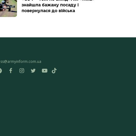
знайшла бажану посаду і
повернулася до війська
ess@armyinform.com.ua