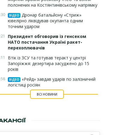
полонених на Костянтинівському напрямку
:30
Дронар батальйону «Стриж»
ВІДЕО
ювелірно ліквідував окупанта одним
точним ударом
:21
Президент обговорив із генсеком
НАТО постачання Україні ракет-
перехоплювачів
:11
Втік із ЗСУ та готував теракт у центрі
Запоріжжя: дезертира засуджено до 15
років
:58
«Рейд» завдав ударів по залізничній
ВІДЕО
логістиці росіян
ВСІ НОВИНИ
АКАНСІЇ