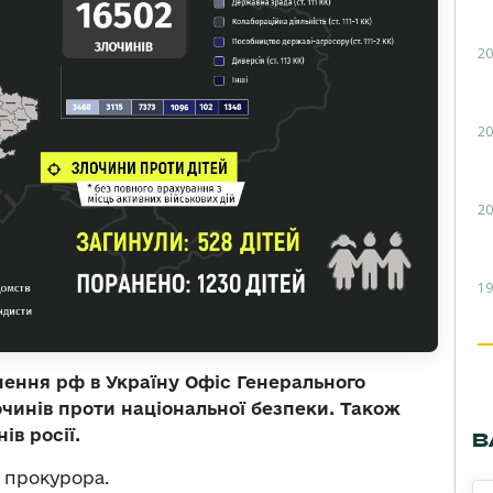
20
20
20
19
ення рф в Україну Офіс Генерального
чинів проти національної безпеки. Також
ів росії.
В
 прокурора.