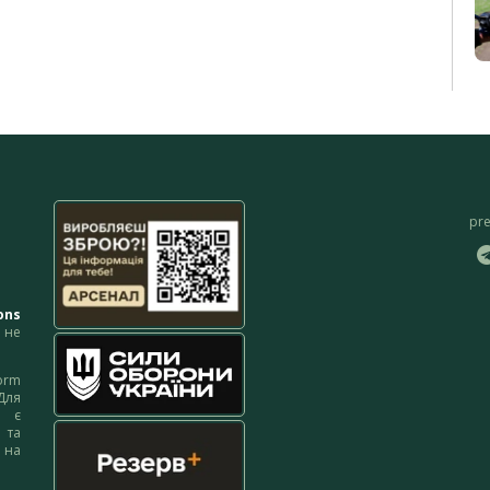
pr
ons
не
orm
Для
м є
 та
 на