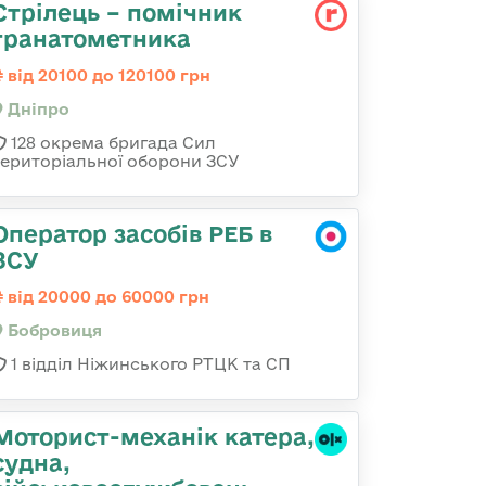
Стрілець – помічник
гранатометника
від 20100 до 120100 грн
Дніпро
128 окрема бригада Сил
територіальної оборони ЗСУ
Оператор засобів РЕБ в
ЗСУ
від 20000 до 60000 грн
Бобровиця
1 відділ Ніжинського РТЦК та СП
Моторист-механік катера,
судна,