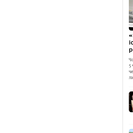
«
і
р
Ч
5
ч
л