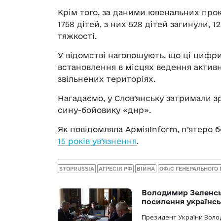
Крім того, за даними ювенальних прок
1758 дітей, з них 528 дітей загинули, 
тяжкості.
У відомстві наголошують, що ці цифри 
встановлення в місцях ведення активн
звільнених територіях.
Нагадаємо, у Слов’янську затримали 
сину-бойовику «днр».
Як повідомляла АрміяInform, п’ятеро 
15 років ув’язнення
.
STOPRUSSIA
АГРЕСІЯ РФ
ВІЙНА
ОФІС ГЕНЕРАЛЬНОГО
Володимир Зеленсь
посилення українс
Президент України Воло