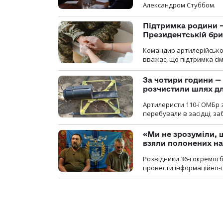
Александром Стуббом.
Підтримка родини —
Президентській бриг
Командир артилерійсько
вважає, що підтримка сі
За чотири години — 
розчистили шлях д
Артилеристи 110-ї ОМБр з
перебували в засідці, з
«Ми не зрозуміли, 
взяли полонених н
Розвідники 36-ї окремої 
провести інформаційно-п