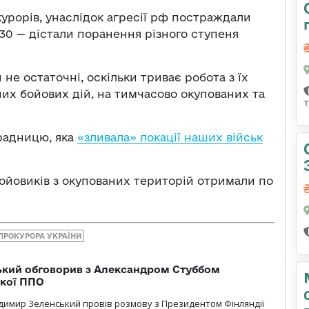
урорів, унаслідок агресії рф постраждали
1230 — дістали поранення різного ступеня
не остаточні, оскільки триває робота з їх
их бойових дій, на тимчасово окупованих та
зрадницю, яка
«зливала» локації наших військ
бойовиків з окупованих територій отримали по
 ПРОКУРОРА УКРАЇНИ
кий обговорив з Александром Стуббом
ької ППО
димир Зеленський провів розмову з Президентом Фінляндії