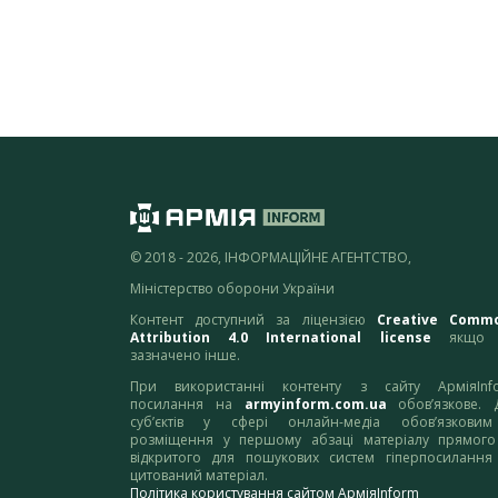
© 2018 - 2026, ІНФОРМАЦІЙНЕ АГЕНТСТВО,
Міністерство оборони України
Контент доступний за ліцензією
Creative Comm
Attribution 4.0 International license
якщо 
зазначено інше.
При використанні контенту з сайту АрміяInf
посилання на
armyinform.com.ua
обов’язкове. 
суб’єктів у сфері онлайн-медіа обов’язкови
розміщення у першому абзаці матеріалу прямого
відкритого для пошукових систем гіперпосилання
цитований матеріал.
Політика користування сайтом АрміяInform