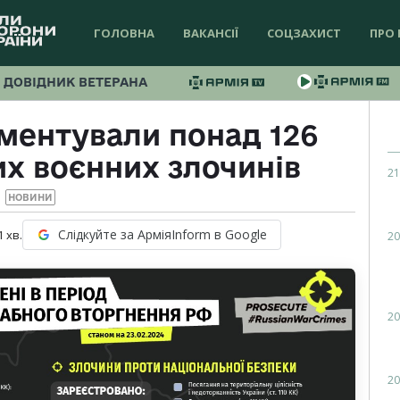
ГОЛОВНА
ВАКАНСІЇ
СОЦЗАХИСТ
ПРО 
ДОВІДНИК ВЕТЕРАНА
ументували понад 126
их воєнних злочинів
21
НОВИНИ
Слідкуйте за АрміяInform в Google
1
хв.
20
20
20