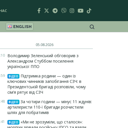
НАС
ENGLISH
05.08.2026
:10
Володимир Зеленський обговорив з
Александром Стуббом посилення
української ППО
:59
Підтримка родини — один із
ВІДЕО
ключових чинників запобігання СЗЧ: в
Президентській бригаді розповіли, чому
сім’я рятує від СЗЧ
:48
За чотири години — мінус 11 ждунів:
ВІДЕО
артилеристи 110-ї бригади розчистили
шлях для побратимів
:41
«Ми не зрозуміли, що сталося»:
ВІДЕО
морпіхи зірвали російську ІПСО та взяли