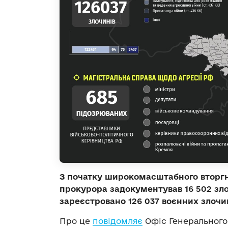
З початку широкомасштабного вторгн
прокурора задокументував 16 502 зло
зареєстровано 126 037 воєнних злочин
Про це
повідомляє
Офіс Генерального