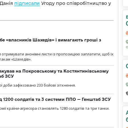
 Данія
підписали
Угоду про співробітництво у
бе «власників Шахедів» і вимагають гроші з
и отримувати анонімні листи із пропозицією заплатити, щоб їх
атакам «Шахедів».
акував на Покровському та Костянтинівському
аб ЗСУ
ї доби зафіксовано 233 бойові зіткнення.
д 1200 солдатів та 3 системи ППО — Генштаб ЗСУ
мії країни-агресора становлять 1280 солдатів та три танки.