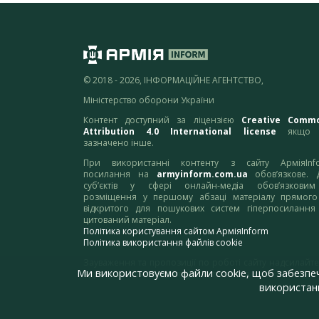
© 2018 - 2026, ІНФОРМАЦІЙНЕ АГЕНТСТВО,
Міністерство оборони України
Контент доступний за ліцензією
Creative Comm
Attribution 4.0 International license
якщо 
зазначено інше.
При використанні контенту з сайту АрміяInf
посилання на
armyinform.com.ua
обов’язкове. 
суб’єктів у сфері онлайн-медіа обов’язкови
розміщення у першому абзаці матеріалу прямого
відкритого для пошукових систем гіперпосилання
цитований матеріал.
Політика користування сайтом АрміяInform
Політика використання файлів cookie
Зауваження та пропозиції по роботі сайту надсилайте
Ми використовуємо файли cookie, щоб забезпе
адресу:
webmaster@armyinform.com.ua
використанн