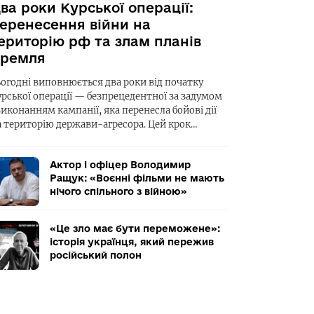
ва роки Курської операції:
еренесення війни на
ериторію рф та злам планів
ремля
ьогодні виповнюється два роки від початку
урської операції — безпрецедентної за задумом
виконанням кампанії, яка перенесла бойові дії
а територію держави-агресора. Цей крок…
Актор і офіцер Володимир
Ращук: «Воєнні фільми не мають
нічого спільного з війною»
«Це зло має бути переможене»:
історія українця, який пережив
російський полон