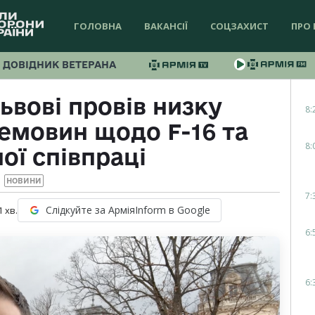
ГОЛОВНА
ВАКАНСІЇ
СОЦЗАХИСТ
ПРО 
ДОВІДНИК ВЕТЕРАНА
ьвові провів низку
8:
ремовин щодо F-16 та
8:
ої співпраці
НОВИНИ
7:
Слідкуйте за АрміяInform в Google
1
хв.
6:
6: