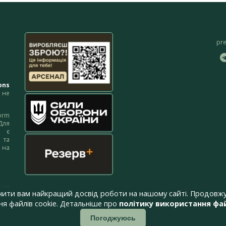
pr
ons
не
orm
Для
м є
 та
 на
 на
чити вам найкращий досвід роботи на нашому сайті. Продовжу
я файлів cookie. Детальніше про
політику використання фай
Погоджуюсь