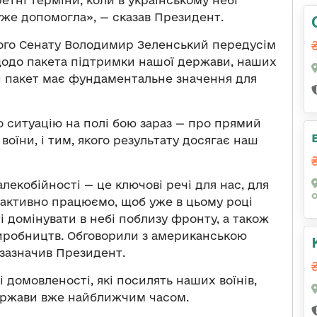
ретні терміни, коли в українському небі
 дуже допомогла», — сказав Президент.
кого Сенату Володимир Зеленський передусім
щодо пакета підтримки нашої держави, наших
ей пакет має фундаментальне значення для
о ситуацію на полі бою зараз — про прямий
воїни, і тим, якого результату досягає наш
алекобійності — це ключові речі для нас, для
 активно працюємо, щоб уже в цьому році
і домінувати в небі поблизу фронту, а також
иробництв. Обговорили з американською
 зазначив Президент.
домовленості, які посилять наших воїнів,
держави вже найближчим часом.