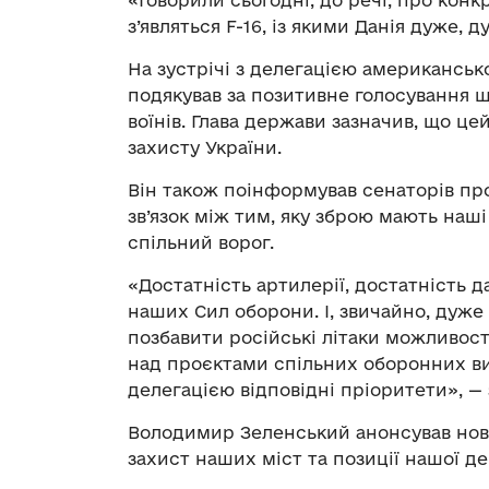
«Говорили сьогодні, до речі, про конк
з’являться F-16, із якими Данія дуже,
На зустрічі з делегацією американсь
подякував за позитивне голосування 
воїнів. Глава держави зазначив, що ц
захисту України.
Він також поінформував сенаторів пр
зв’язок між тим, яку зброю мають наші 
спільний ворог.
«Достатність артилерії, достатність д
наших Сил оборони. І, звичайно, дуже
позбавити російські літаки можливост
над проєктами спільних оборонних в
делегацією відповідні пріоритети», —
Володимир Зеленський анонсував нові 
захист наших міст та позиції нашої 