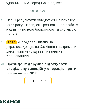
ударних БПЛА середнього радіуса
06.08.2026
:51
Перші результати очікуються на початку
2027 року: Президент розповів про роботу
над вітчизняною балістикою та системою
FREYJA
:41
«Продавав» вплив на
ФОТО
держпосадовців: на Харківщині затримали
ділка, який «вирішував питання» з
бронюванням
:25
Президент доручив підготувати
спеціальну санкційну операцію проти
російського ОПК
ВСІ НОВИНИ
АКАНСІЇ