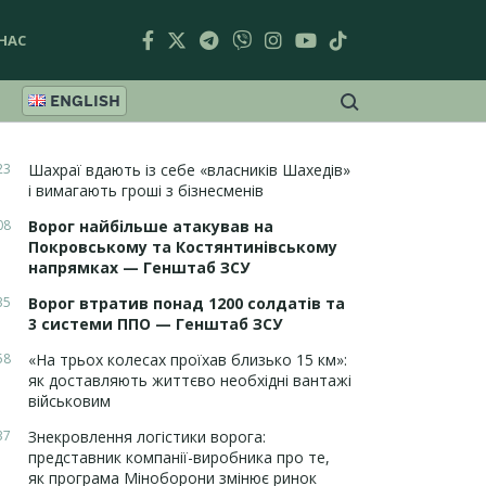
НАС
ENGLISH
23
Шахраї вдають із себе «власників Шахедів»
і вимагають гроші з бізнесменів
08
Ворог найбільше атакував на
Покровському та Костянтинівському
напрямках — Генштаб ЗСУ
35
Ворог втратив понад 1200 солдатів та
3 системи ППО — Генштаб ЗСУ
58
«На трьох колесах проїхав близько 15 км»:
як доставляють життєво необхідні вантажі
військовим
37
Знекровлення логістики ворога:
представник компанії-виробника про те,
як програма Міноборони змінює ринок