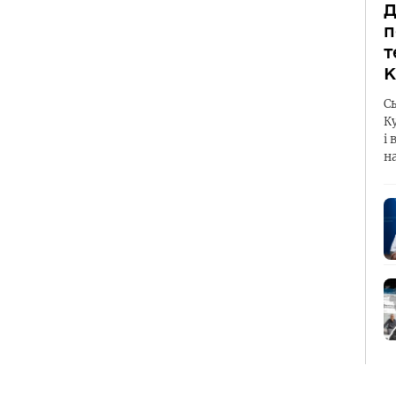
Д
п
т
К
С
К
і 
н