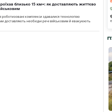
проїхав близько 15 км»: як доставляють життєво
військовим
ні роботизовані комплекси здавалися технологією
ми доставляють необхідні речі військовим й евакуюють
П