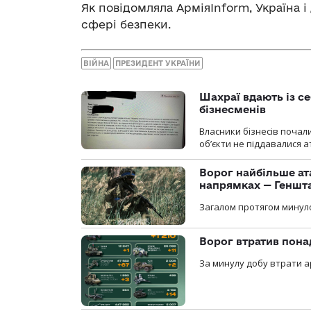
Як повідомляла АрміяInform, Україна і
сфері безпеки.
ВІЙНА
ПРЕЗИДЕНТ УКРАЇНИ
Шахраї вдають із се
бізнесменів
Власники бізнесів почал
об’єкти не піддавалися 
Ворог найбільше ат
напрямках — Геншт
Загалом протягом минуло
Ворог втратив пона
За минулу добу втрати ар