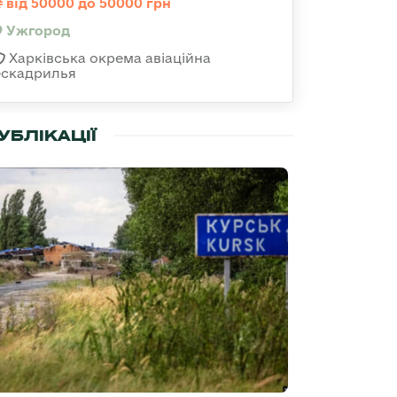
від 50000 до 50000 грн
Ужгород
Харківська окрема авіаційна
ескадрилья
УБЛІКАЦІЇ