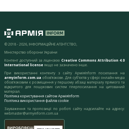
© 2018 - 2026, ІНФОРМАЦІЙНЕ АГЕНТСТВО,
Міністерство оборони України
Контент доступний за ліцензією
Creative Commons Attribution 4.0
International license
якщо не зазначено інше.
При використанні контенту з сайту АрміяInform посилання на
armyinform.com.ua
обов’язкове. Для суб’єктів у сфері онлайн-медіа
обов’язковим є розміщення у першому абзаці матеріалу прямого та
відкритого для пошукових систем гіперпосилання на цитований
матеріал.
Політика користування сайтом АрміяInform
Політика використання файлів cookie
Зауваження та пропозиції по роботі сайту надсилайте на адресу:
webmaster@armyinform.com.ua