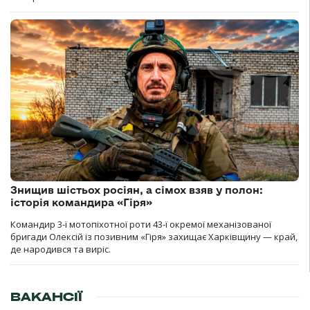
Знищив шістьох росіян, а сімох взяв у полон:
історія командира «Гіря»
Командир 3-ї мотопіхотної роти 43-ї окремої механізованої
бригади Олексій із позивним «Гіря» захищає Харківщину — край,
де народився та виріс.
ВАКАНСІЇ