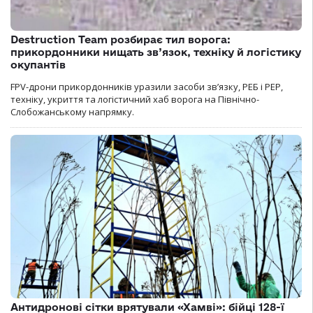
Destruction Team розбирає тил ворога:
прикордонники нищать зв’язок, техніку й логістику
окупантів
FPV-дрони прикордонників уразили засоби зв’язку, РЕБ і РЕР,
техніку, укриття та логістичний хаб ворога на Північно-
Слобожанському напрямку.
Антидронові сітки врятували «Хамві»: бійці 128-ї