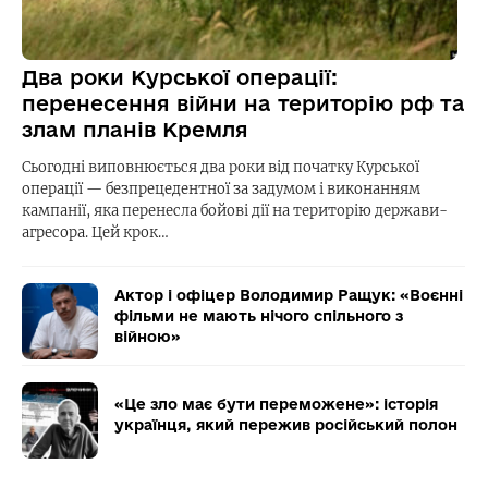
Два роки Курської операції:
перенесення війни на територію рф та
злам планів Кремля
Сьогодні виповнюється два роки від початку Курської
операції — безпрецедентної за задумом і виконанням
кампанії, яка перенесла бойові дії на територію держави-
агресора. Цей крок…
Актор і офіцер Володимир Ращук: «Воєнні
фільми не мають нічого спільного з
війною»
«Це зло має бути переможене»: історія
українця, який пережив російський полон