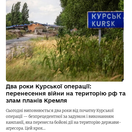
Два роки Курської операції:
перенесення війни на територію рф та
злам планів Кремля
Сьогодні виповнюється два роки від початку Курської
операції — безпрецедентної за задумом і виконанням
кампанії, яка перенесла бойові дії на територію держави-
агресора. Цей крок…