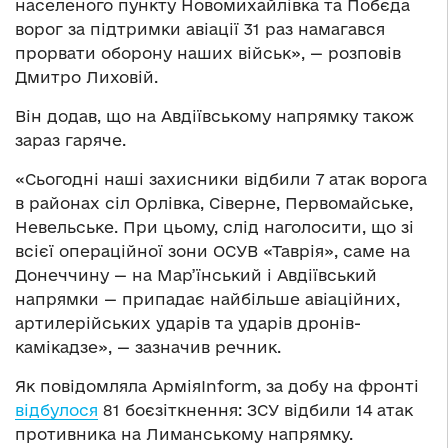
населеного пункту Новомихайлівка та Побєда
ворог за підтримки авіації 31 раз намагався
прорвати оборону наших військ», — розповів
Дмитро Лиховій.
Він додав, що на Авдіївському напрямку також
зараз гаряче.
«Сьогодні наші захисники відбили 7 атак ворога
в районах сіл Орлівка, Сіверне, Первомайське,
Невельське. При цьому, слід наголосити, що зі
всієї операційної зони ОСУВ «Таврія», саме на
Донеччину — на Мар’їнський і Авдіївський
напрямки — припадає найбільше авіаційних,
артилерійських ударів та ударів дронів-
камікадзе», — зазначив речник.
Як повідомляла АрміяInform, за добу на фронті
відбулося
81 боєзіткнення: ЗСУ відбили 14 атак
противника на Лиманському напрямку.