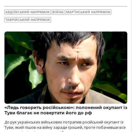
АВДІЇВСЬКИЙ НАПРЯМОК
ВІЙНА
МАР'ЇНСЬКИЙ НАПРЯМОК
ТАВРІЙСЬКИЙ НАПРЯМОК
«Ледь говорить російською»: полонений окупант із
Туви благає не повертати його до рф
До рук українських військових потрапив російський окупант із
Туви, який пішов на війну заради грошей, проте побачивши все