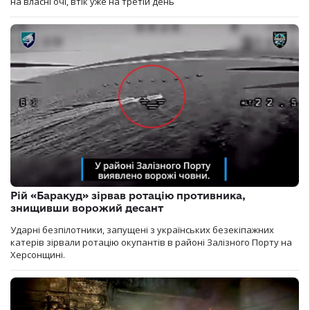
на власні очі, втік уже на третій день
Рій «Баракуд» зірвав ротацію противника,
знищивши ворожий десант
Ударні безпілотники, запущені з українських безекіпажних
катерів зірвали ротацію окупантів в районі Залізного Порту на
Херсонщині.