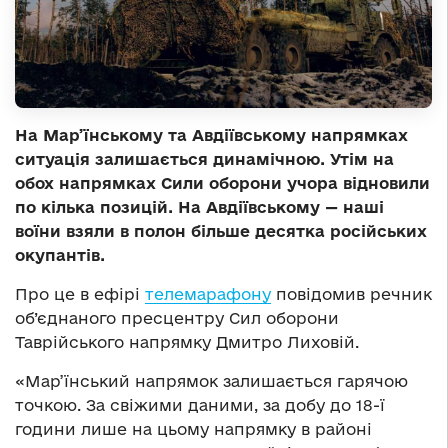
На Мар’їнському та Авдіївському напрямках
ситуація залишається динамічною. Утім на
обох напрямках Сили оборони учора відновили
по кілька позицій. На Авдіївському — наші
воїни взяли в полон більше десятка російських
окупантів.
Про це в ефірі
телемарафону
повідомив речник
об’єднаного пресцентру Сил оборони
Таврійського напрямку Дмитро Лиховій.
«Мар’їнський напрямок залишається гарячою
точкою. За свіжими даними, за добу до 18-ї
години лише на цьому напрямку в районі