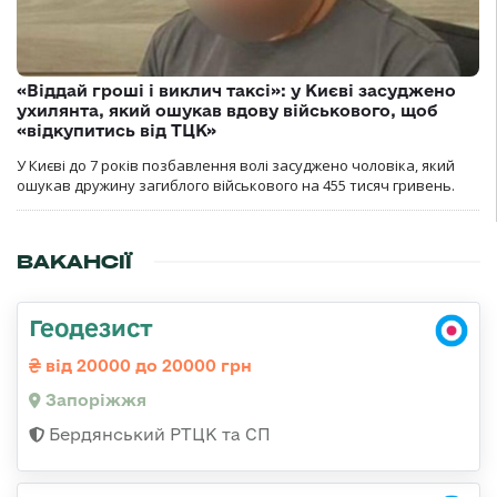
«Віддай гроші і виклич таксі»: у Києві засуджено
ухилянта, який ошукав вдову військового, щоб
«відкупитись від ТЦК»
У Києві до 7 років позбавлення волі засуджено чоловіка, який
ошукав дружину загиблого військового на 455 тисяч гривень.
ВАКАНСІЇ
Геодезист
від 20000 до 20000 грн
Запоріжжя
Бердянський РТЦК та СП