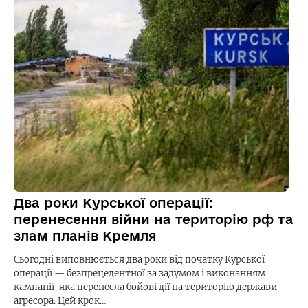
Два роки Курської операції:
перенесення війни на територію рф та
злам планів Кремля
Сьогодні виповнюється два роки від початку Курської
операції — безпрецедентної за задумом і виконанням
кампанії, яка перенесла бойові дії на територію держави-
агресора. Цей крок…