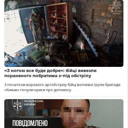
«З ногою все буде добре»: бійці вивезли
пораненого побратима з-під обстрілу
З початком ворожого артобстрілу бійці вогневої групи бригади
«Хижак» почули крики про допомогу.