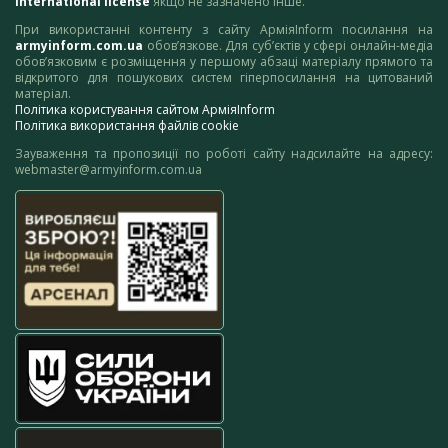
International license
якщо не зазначено інше.
При використанні контенту з сайту АрміяInform посилання на
armyinform.com.ua
обов’язкове. Для суб’єктів у сфері онлайн-медіа
обов’язковим є розміщення у першому абзаці матеріалу прямого та
відкритого для пошукових систем гіперпосилання на цитований
матеріал.
Політика користування сайтом АрміяInform
Політика використання файлів cookie
Зауваження та пропозиції по роботі сайту надсилайте на адресу:
webmaster@armyinform.com.ua